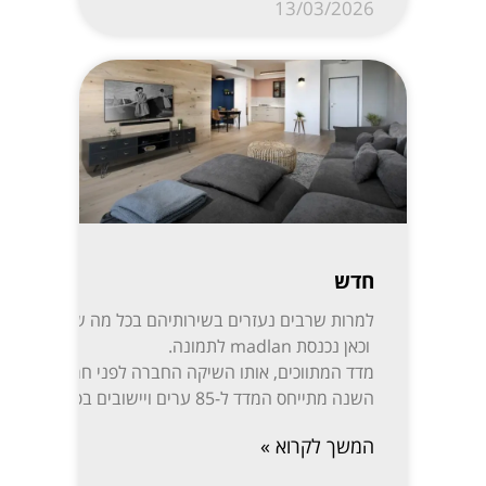
13/03/2026
חדש
למרות שרבים נעזרים בשירותיהם בכל מה שקשור לקניית,
וכאן נכנסת madlan לתמונה.
השנה מתייחס המדד ל-85 ערים ויישובים בפריסה נרחבת: ת”א-יפו, חיפה והקריות, ירושלים, רעננה, חולון-בת ים, ראשון לציון, באר שבע, נתניה, הרצליה, פתח תקווה-רמת גן, אזור השומרון, חדרה והסביבה, עמק יזרעאל, עוטף עזה ועוד. המידע מפורסם בשקיפות באתר מדלן וזמין בחינם לכל המעוניין.
המשך לקרוא »