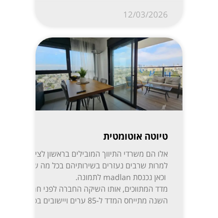
12/03/2026
טיוטה אוטומטית
אלו הם משרדי התיווך המובילי
למרות שרבים נעזרים בשירותיהם בכל מה שקשור לקניית,
וכאן נכנסת madlan לתמונה.
השנה מתייחס המדד ל-85 ערים ויישובים בפריסה נרחבת: ת”א-יפו, חיפה והקריות, ירושלים, רעננה, חולון-בת ים, ראשון לציון, באר שבע, נתניה, הרצליה, פתח תקווה-רמת גן, אזור השומרון, חדרה והסביבה, עמק יזרעאל, עוטף עזה ועוד. המידע מפורסם בשקיפות באתר מדלן וזמין בחינם לכל המעוניין.