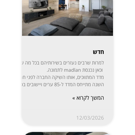
חדש
למרות שרבים נעזרים בשירותיהם בכל מה שקשור לקניית,
וכאן נכנסת madlan לתמונה.
השנה מתייחס המדד ל-85 ערים ויישובים בפריסה נרחבת: ת”א-יפו, חיפה והקריות, ירושלים, רעננה, חולון-בת ים, ראשון לציון, באר שבע, נתניה, הרצליה, פתח תקווה-רמת גן, אזור השומרון, חדרה והסביבה, עמק יזרעאל, עוטף עזה ועוד. המידע מפורסם בשקיפות באתר מדלן וזמין בחינם לכל המעוניין.
המשך לקרוא »
12/03/2026