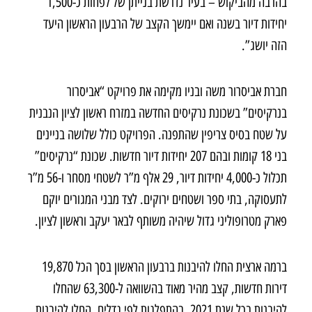
בהרבה מהביקוש – בעיר נדרשת בנייתן של לפחות כ-1,500
יחידות דיור בשנה ואם יימשך הקצב של הרבעון הראשון היעד
הזה יושג”.
חברת אביסרור משה ובניו מקימה את פרויקט “אביסרור
בנרקיסים” בשכונת נרקיסים החדשה במזרח ראשון לציון הנבנית
על שטח בסיס צריפין שהתפנה. הפרויקט כולל שלושה בניינים
בני 18 קומות ובהם 207 יחידות דיור חדשות. שכונת “נרקיסים”
תכלול כ-4,000 יחידות דיור, 29 אלף מ”ר לשטחי מסחר ו-56 מ”ר
לתעסוקה, בתי ספר ושטחים ירוקים. לצד מבני המגורים יוקם
פארק מטרופוליני גדול שיהיה משותף לבאר יעקב וראשון לציון.
ברמה ארצית החלו להיבנות ברבעון הראשון בסך הכל 19,870
דירות חדשות, קצב מהיר מאוד בהשוואה ל-63,300 שהחלו
להיבנות בכל שנת 2021. בהתפלגות לפי גדלים, החלו להיבנות