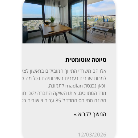
טיוטה אוטומטית
אלו הם משרדי התיווך המובילי
למרות שרבים נעזרים בשירותיהם בכל מה שקשור לקניית,
וכאן נכנסת madlan לתמונה.
השנה מתייחס המדד ל-85 ערים ויישובים בפריסה נרחבת: ת”א-יפו, חיפה והקריות, ירושלים, רעננה, חולון-בת ים, ראשון לציון, באר שבע, נתניה, הרצליה, פתח תקווה-רמת גן, אזור השומרון, חדרה והסביבה, עמק יזרעאל, עוטף עזה ועוד. המידע מפורסם בשקיפות באתר מדלן וזמין בחינם לכל המעוניין.
המשך לקרוא »
12/03/2026