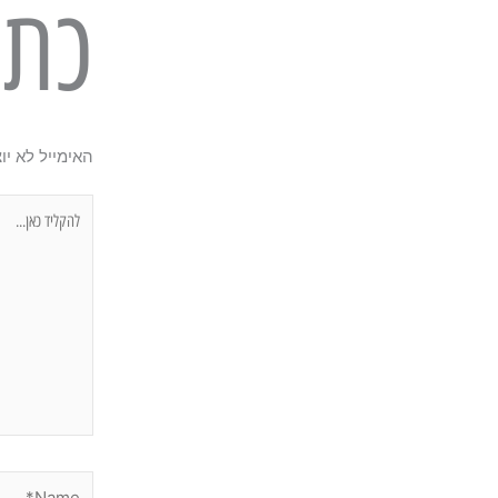
כתי
האימייל לא יו
להקליד
כאן...
Name*