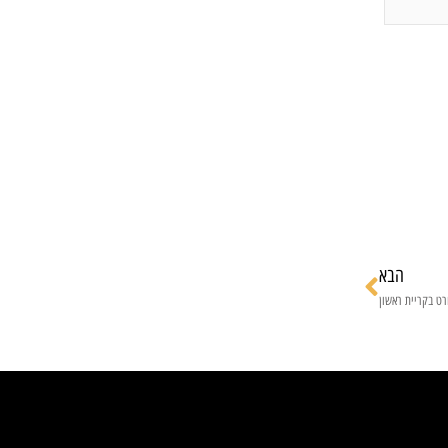
הבא
הבא
רט בקריית ראשון