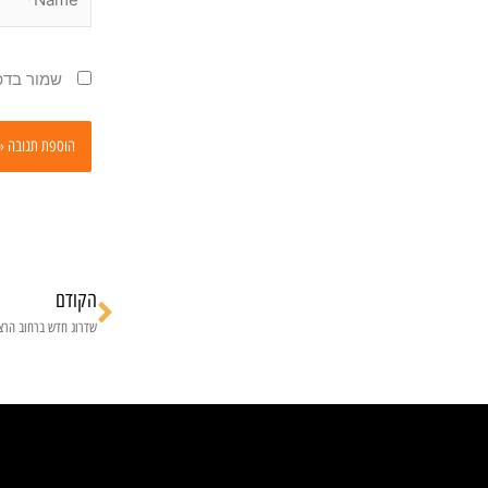
שמור בדפ
הקודם
קודם
שדרוג חדש ברחוב הרצל