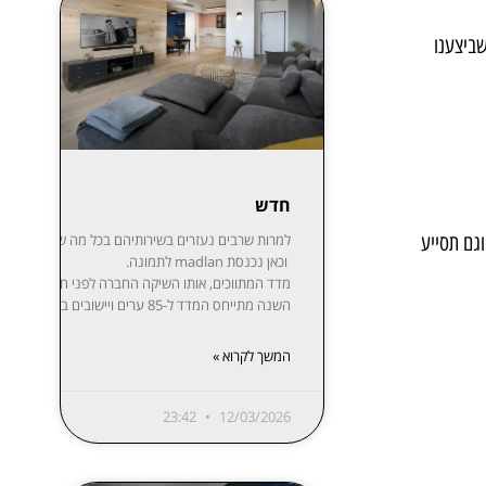
שביצענו
חדש
וגם תסייע
למרות שרבים נעזרים בשירותיהם בכל מה שקשור לקניית,
וכאן נכנסת madlan לתמונה.
השנה מתייחס המדד ל-85 ערים ויישובים בפריסה נרחבת: ת”א-יפו, חיפה והקריות, ירושלים, רעננה, חולון-בת ים, ראשון לציון, באר שבע, נתניה, הרצליה, פתח תקווה-רמת גן, אזור השומרון, חדרה והסביבה, עמק יזרעאל, עוטף עזה ועוד. המידע מפורסם בשקיפות באתר מדלן וזמין בחינם לכל המעוניין.
המשך לקרוא »
23:42
12/03/2026