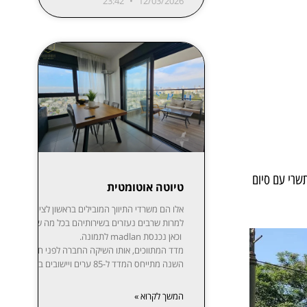
23:42
12/03/2026
תשרי עם סיום
טיוטה אוטומטית
אלו הם משרדי התיווך המובילים בר
למרות שרבים נעזרים בשירותיהם בכל מה שקשור לקניית,
וכאן נכנסת madlan לתמונה.
השנה מתייחס המדד ל-85 ערים ויישובים בפריסה נרחבת: ת”א-יפו, חיפה והקריות, ירושלים, רעננה, חולון-בת ים, ראשון לציון, באר שבע, נתניה, הרצליה, פתח תקווה-רמת גן, אזור השומרון, חדרה והסביבה, עמק יזרעאל, עוטף עזה ועוד. המידע מפורסם בשקיפות באתר מדלן וזמין בחינם לכל המעוניין.
המשך לקרוא »