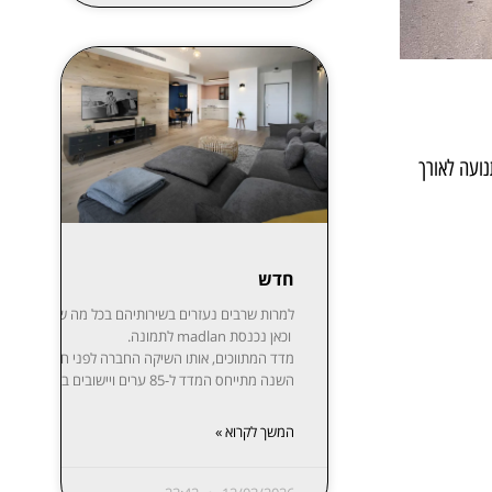
נועה לאורך
חדש
למרות שרבים נעזרים בשירותיהם בכל מה שקשור לקניית,
וכאן נכנסת madlan לתמונה.
השנה מתייחס המדד ל-85 ערים ויישובים בפריסה נרחבת: ת”א-יפו, חיפה והקריות, ירושלים, רעננה, חולון-בת ים, ראשון לציון, באר שבע, נתניה, הרצליה, פתח תקווה-רמת גן, אזור השומרון, חדרה והסביבה, עמק יזרעאל, עוטף עזה ועוד. המידע מפורסם בשקיפות באתר מדלן וזמין בחינם לכל המעוניין.
המשך לקרוא »