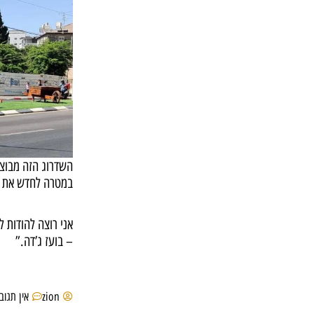
השדרוג הזה מבוצע
במטרה לחדש את הש
אני רוצה להודות ל
– בועז ג’דה.”
zion
אין תגוב