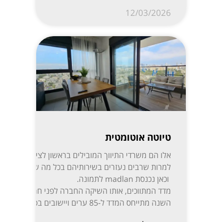
12/03/2026
טיוטה אוטומטית
אלו הם משרדי התיווך המובילי
למרות שרבים נעזרים בשירותיהם בכל מה שקשור לקניית,
וכאן נכנסת madlan לתמונה.
השנה מתייחס המדד ל-85 ערים ויישובים בפריסה נרחבת: ת”א-יפו, חיפה והקריות, ירושלים, רעננה, חולון-בת ים, ראשון לציון, באר שבע, נתניה, הרצליה, פתח תקווה-רמת גן, אזור השומרון, חדרה והסביבה, עמק יזרעאל, עוטף עזה ועוד. המידע מפורסם בשקיפות באתר מדלן וזמין בחינם לכל המעוניין.