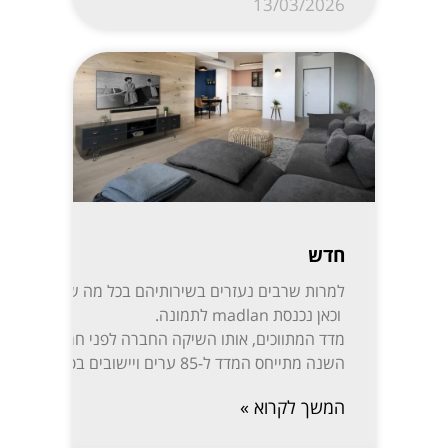
13/03/2026
חדש
למרות שרבים נעזרים בשירותיהם בכל מה שקשור לקניית,
וכאן נכנסת madlan לתמונה.
השנה מתייחס המדד ל-85 ערים ויישובים בפריסה נרחבת: ת”א-יפו, חיפה והקריות, ירושלים, רעננה, חולון-בת ים, ראשון לציון, באר שבע, נתניה, הרצליה, פתח תקווה-רמת גן, אזור השומרון, חדרה והסביבה, עמק יזרעאל, עוטף עזה ועוד. המידע מפורסם בשקיפות באתר מדלן וזמין בחינם לכל המעוניין.
המשך לקרוא »