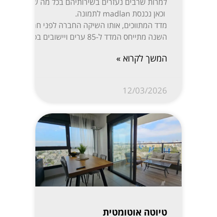
למרות שרבים נעזרים בשירותיהם בכל מה שקשור לקניית,
וכאן נכנסת madlan לתמונה.
השנה מתייחס המדד ל-85 ערים ויישובים בפריסה נרחבת: ת”א-יפו, חיפה והקריות, ירושלים, רעננה, חולון-בת ים, ראשון לציון, באר שבע, נתניה, הרצליה, פתח תקווה-רמת גן, אזור השומרון, חדרה והסביבה, עמק יזרעאל, עוטף עזה ועוד. המידע מפורסם בשקיפות באתר מדלן וזמין בחינם לכל המעוניין.
המשך לקרוא »
12/03/2026
טיוטה אוטומטית