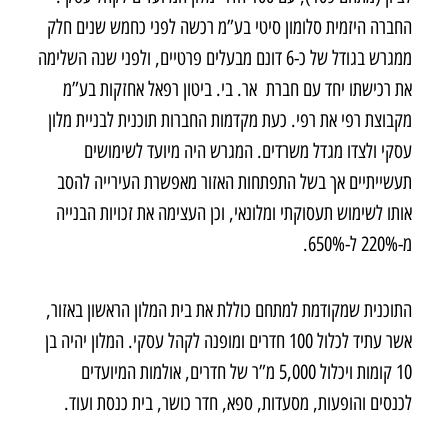
החברה היזמית סלומון סיטי בע”מ רכשה לפני כחמש שנים חלק
ממגרש בגודל של כ-6 דונם מבעלים פרטיים, ולפני שנה השלימה
את רכישתו יחד עם חברת אר. בי. ביטון רפאל אחזקות בע”מ
מקבוצת רפי את רפי. כעת מקדמות החברות תוכנית לבניית מלון
עסקי ולצדו מגדל משרדים. המגרש היה מיועד לשימושים
תעשייתיים אך בשל התפתחות האזור מאפשרת העירייה להסב
אותו לשימוש תעסוקתי ומלונאי, וכן העצימה את זכויות הבנייה
מ-220% ל-650%.
התוכנית שמקודמת למתחם כוללת את בית המלון הראשון באזור,
אשר עתיד לכלול 100 חדרים ומופנה לקהל עסקי. המלון יהיה בן
10 קומות ויכלול 5,000 מ”ר של חדרים, אולמות המיועדים
לכנסים והופעות, מסעדות, ספא, חדר כושר, בית כנסת ועוד.