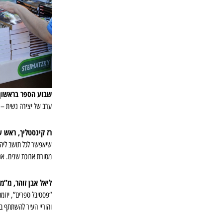
שבוע הספר בראשון ל
ערב של יצירה נשית – ע
רז קינסטליך, ראש עי
שיאפשר לכל תושב ליהנ
מסורת ארוכת שנים. אני
ליאל אבן זוהר, מ”מ
“פסטיבל ספרים”, יוזמה
והוריי העיר להשתתף בח