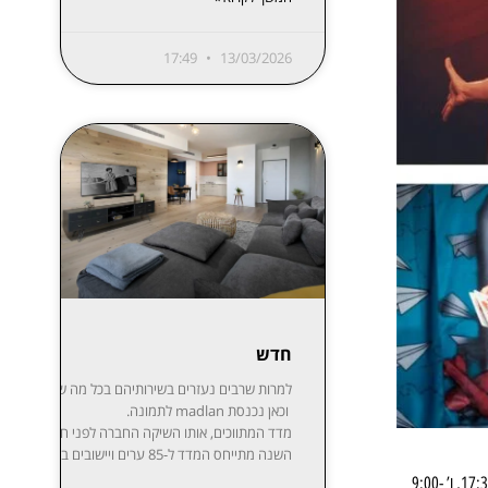
17:49
13/03/2026
חדש
למרות שרבים נעזרים בשירותיהם בכל מה שקשור לקניית,
וכאן נכנסת madlan לתמונה.
השנה מתייחס המדד ל-85 ערים ויישובים בפריסה נרחבת: ת”א-יפו, חיפה והקריות, ירושלים, רעננה, חולון-בת ים, ראשון לציון, באר שבע, נתניה, הרצליה, פתח תקווה-רמת גן, אזור השומרון, חדרה והסביבה, עמק יזרעאל, עוטף עזה ועוד. המידע מפורסם בשקיפות באתר מדלן וזמין בחינם לכל המעוניין.
אגף התרבות גאה להציג פסטיבל הספרים – ראשון לציון שיתקיים בים התאריכים 19-24 ביוני 2022 בימים א-ה 17:30-21:00, ו’ 9:00-