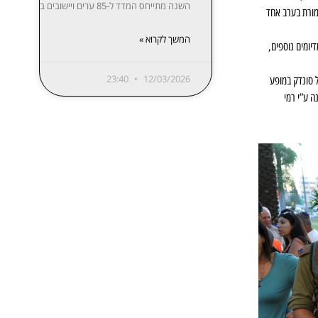
השנה מתייחס המדד ל-85 ערים ויישובים בפריסה נרחבת: ת”א-יפו, חיפה והקריות, ירושלים, רעננה, חולון-בת ים, ראשון לציון, באר שבע, נתניה, הרצליה, פתח תקווה-רמת גן, אזור השומרון, חדרה והסביבה, עמק יזרעאל, עוטף עזה ועוד. המידע מפורסם בשקיפות באתר מדלן וזמין בחינם לכל המעוניין.
זמורת בערב אחד
המשך לקרוא »
יומים נוספים,
23:40
12/03/2026
 סונדק במופע
ה ע”י רמי