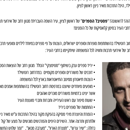
פסטיבל הספרים
” של ראשון לציון, עיר השפה העברית! מגוון רחב של אירועי תרב
בי העיר בסימן קלאסיקות של כל הזמנים!
ב רוטשילד בהשתתפות סופרות וסופרים ישראלים, הצגות על פי ספרים במיוחד לילדים ומופעי תרבות
ב של אירועי תרבות וחוויה לכל המשפחה שיתקיימו ברחבי העיר:
• יריד ספרים ענק בשיתוף “סטימצקי” הכולל מגוון רחב של הוצאות הספ
• דוכנים של משוררים וסופרים מקומיים במדרחוב רוטשילד
• הצגות תיאטרון ממיטב התיאטראות בארץ לכל המשפחה
• מופעים מיוחדים שיוצגו במרפסת רחוב רוטשילד בהשתתפות אמנים מוס
אשר יציגו בדמויות משוררים מוכרים ואהובים
• שעות סיפור עם ראש העירייה וחברות וחברי מועצת העיר
• החתמות של סופרים ביריד
• הזמרת והיוצרת מירי מסיקה בהפקת מקור בהיכל התרבות ע”ש מאיר ניצן
אלתרמן ותרצה אתר. השירים היפים והמרגשים מוגשים על מצע של קול 
גדולה: “שיר ערש”, “תוצרת הארץ”, “מערבה מכאן”, “זמר שלוש התשוב