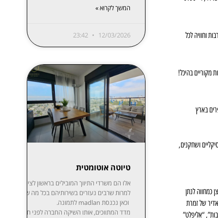
המשך לקרוא »
23:42
12/03/2026
ות וחוויה לכל
 מקוריים בהיכל!
רים בארץ
יקליים ושחקנים,
טיוטה אוטומטית
אלו הם משרדי התיווך המובילים בר
 כמחווה לנתן
למרות שרבים נעזרים בשירותיהם בכל מה שקשור לקניית,
וכאן נכנסת madlan לתמונה.
אדיר של זמרת
ות”, “אליפלט”