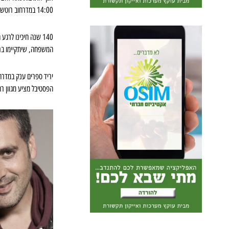
14:00 במדרחוב רוטשילד, היכל התרבות מאיר ניצן ראשון לציון.
140 שנה חיכינו לרגע הזה! לראשונה! “
המשפחה, שיתקיימו ברח
יריד ספרים ענק במדרחו
הפסטיבל מציע מגוון רח