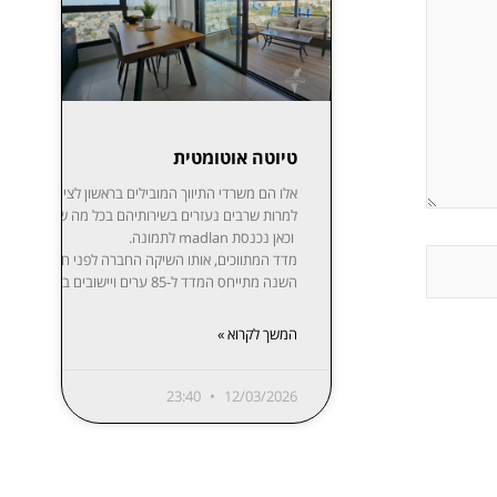
טיוטה אוטומטית
אלו הם משרדי התיווך המובילים בר
למרות שרבים נעזרים בשירותיהם בכל מה שקשור לקניית,
וכאן נכנסת madlan לתמונה.
השנה מתייחס המדד ל-85 ערים ויישובים בפריסה נרחבת: ת”א-יפו, חיפה והקריות, ירושלים, רעננה, חולון-בת ים, ראשון לציון, באר שבע, נתניה, הרצליה, פתח תקווה-רמת גן, אזור השומרון, חדרה והסביבה, עמק יזרעאל, עוטף עזה ועוד. המידע מפורסם בשקיפות באתר מדלן וזמין בחינם לכל המעוניין.
המשך לקרוא »
23:40
12/03/2026