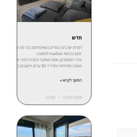
חדש
למרות שרבים נעזרים בשירותיהם בכל מה שקשור לקניית,
וכאן נכנסת madlan לתמונה.
השנה מתייחס המדד ל-85 ערים ויישובים בפריסה נרחבת: ת”א-יפו, חיפה והקריות, ירושלים, רעננה, חולון-בת ים, ראשון לציון, באר שבע, נתניה, הרצליה, פתח תקווה-רמת גן, אזור השומרון, חדרה והסביבה, עמק יזרעאל, עוטף עזה ועוד. המידע מפורסם בשקיפות באתר מדלן וזמין בחינם לכל המעוניין.
המשך לקרוא »
23:42
12/03/2026