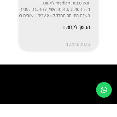
וכאן נכנסת madlan לתמונה.
השנה מתייחס המדד ל-85 ערים ויישובים בפריסה נרחבת: ת”א-יפו, חיפה והקריות, ירושלים, רעננה, חולון-בת ים, ראשון לציון, באר שבע, נתניה, הרצליה, פתח תקווה-רמת גן, אזור השומרון, חדרה והסביבה, עמק יזרעאל, עוטף עזה ועוד. המידע מפורסם בשקיפות באתר מדלן וזמין בחינם לכל המעוניין.
המשך לקרוא »
12/03/2026