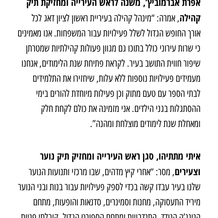
אפרת אברמוביץ’, משנה לראש העירייה ומחזיקת תיק
קהילה
, אמרה: “מינהל קהילה בעיריית ראשון לציון דאג לכל
אורך החופש הגדול לשלל פעילויות עבור המשפחות. אנו מאמינים
כי שרות עירוני כולל בתוכו גם מגוון פעולות קהילתיות שמטרתן
שיפור חווית התושב בעיר. לקראת פתיחת שנת הלימודים, אנחנו
מעמידים פעילויות נוספות ללא עלות, שיחזירו את התלמידים
לבתי הספר עם טעם מתוק וכן פעילות מיוחדת להורים בימי
ההסתגלות בגני הילדים. אני מזמינה את כולם לקחת חלק
ומאחלת שנת לימודים מוצלחת ומהנה”.
איתי מתתיהו, סגן ראש העירייה ומחזיק תיק נוער
וצעירים
, מסר: “אחרי קיץ מדהים, שבו מרכזי ותנועות הנוער
שלנו בעיר עבדו קשה בכדי לספק פעילויות עבור בנות ובני הנוער
מיריד התעסוקה, מחנות וסמינרים, סדנאות והופעות, מתחם
הנינג’ה הנודד, התנדבויות ומתחם הספורט הגדול. קיבלתי פניות