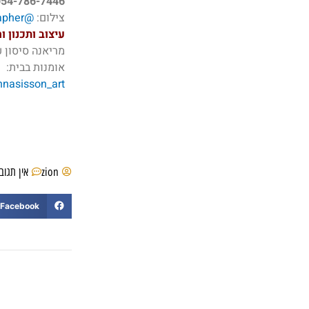
054-786-7446
צילום:
@yosivaknin.photographer
עיצוב ותכנון וה
מריאנה סיסון ע
אומנות בבית:
nasisson_art/
zion
אין תגוב
Facebook