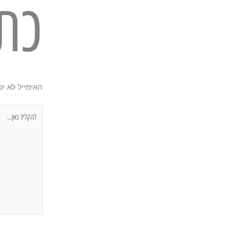
כת
האימייל לא יו
להקליד
כאן...