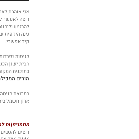
אני אוהבת לאפ
רוצה לאפשר לה
להרגיש וליהנו
גינה היקפית ש
קיר אפשרי.
כניסות נפרדות
הבית ישנן הכנו
בתוכנית המקורית 5 חדרי רחצה עם ברזי זהב מוברש שיובאו מאיטליה וכ
הורים המכיל
במבואת כניסה 
ארון חשמל בית
מוזמנים\ות ל
רוצים להגשים 