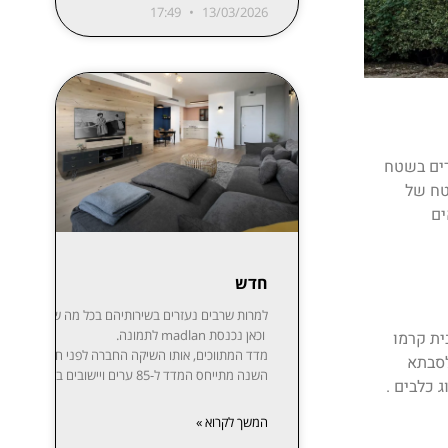
17:49
13/03/2026
רים בשטח
דיים בשטח של 300 מ”ר על שטח של
ים
חדש
למרות שרבים נעזרים בשירותיהם בכל מה שקשור לקניית,
וכאן נכנסת madlan לתמונה.
ית קרמו
לסבתא
השנה מתייחס המדד ל-85 ערים ויישובים בפריסה נרחבת: ת”א-יפו, חיפה והקריות, ירושלים, רעננה, חולון-בת ים, ראשון לציון, באר שבע, נתניה, הרצליה, פתח תקווה-רמת גן, אזור השומרון, חדרה והסביבה, עמק יזרעאל, עוטף עזה ועוד. המידע מפורסם בשקיפות באתר מדלן וזמין בחינם לכל המעוניין.
המשך לקרוא »