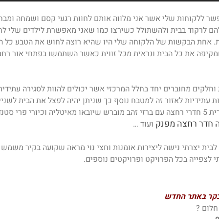
שר ללקוחות שלי אשר אני מלווה אותם לחוות רגעי קסם ושמחה ומבחנ
ם לרקוד בבית ולהשתולל כשירצו כמו שאני מאפשרת לילדים שלי לח
ת. אחת הבקשות של הלקוחה שלי היו שהיא רוצה לחוש את הטבע כל הז
מקיפה את כל הבית ונראית מכל זווית כאשר השתמשו בפתחי אור רחב
 וחלקים מחוברים יחד בחלל המרכזי אשר יכולים להוות לסגירה עתידי
ת עתידיות לאזור זה למטבח נוסף כך שניתן יהיה לפצל את הבית לשניי
יורי פרי סטנדיג
ה חדר רחצה מפנק
ועוד …
לבית יצרתי נישה ליצירות אומנות וחצי נוי מראה שקועה בקיר משמש
י לצפייה בכל הפרויקט ופרויקטים נוספים.
בקר באתר החדש
חלום ?