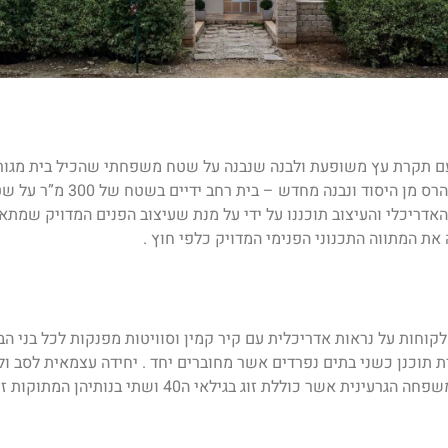
עם תקרת עץ משופעת ולבנה שנבנה על שטח משפחתי שהכיל בית מגו
של כ-80 מ”ר נהרס מן היסוד ונבנה מחדש – בית רחב י
האדריכלי והעיצוב תוכננו על ידי על מנת שעיצוב הפנים המדויק שמתא
את המתווה התכנוני הפנימי המדויק כלפי חוץ .
קוחות על נראות אדריכלית עם קיר קמין וסוויטות מפנקות לכל בני הב
ית תוכנן כשני בתים נפרדים אשר מחוברים יחד . יחידה עצמאית לסב ו
ינית אשר כוללת זוג בגילאי ה40 ושתי בנותיהן המתוקות זוג כלבים .