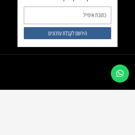
כתובת
אימייל
הירשם לקבלת עדכונים
השקעות נדל”ן
rishonbanadlan