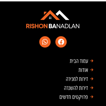
W
F
h
a
a
c
t
e
עמוד הבית
s
b
a
o
אודות
p
o
דירות למכירה
p
k
דירות להשכרה
פרויקטים חדשים