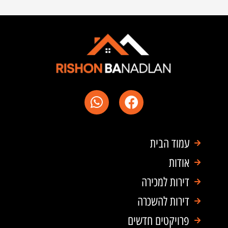
W
F
h
a
a
c
t
e
עמוד הבית
s
b
a
o
אודות
p
o
דירות למכירה
p
k
דירות להשכרה
פרויקטים חדשים