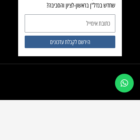
שחדש בנדל"ן בראשון-לציון והסביבה?
כתובת
אימייל
הירשם לקבלת עדכונים
השקעות נדל”ן
rishonbanadlan