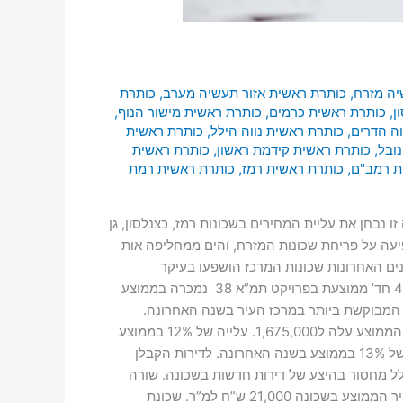
יה מזרח
,
כותרת ראשית אזור תעשיה מערב
,
כותרת
ן
,
כותרת ראשית כרמים
,
כותרת ראשית מישור הנוף
,
וה הדרים
,
כותרת ראשית נווה הילל
,
כותרת ראשית
ובל
,
כותרת ראשית קידמת ראשון
,
כותרת ראשית
ת רמב"ם
,
כותרת ראשית רמז
,
כותרת ראשית רמת
בחן את עליית המחירים בשכונות רמז, כצנלסון, גן
יר למשתכן השפיעה על פריחת שכונות המזרח, והים ממחליפה אות
ים האחרונות שכונות המרכז הושפעו בעיקר
מפרויקטים חדשים של תמ”א 38, בכל שכונות מרכז העיר ניכרת השפעתם על מחיר הדירות ועל נראות הנכסים והבניינים. דירת 4 חד’ ממוצעת בפרויקט תמ”א 38 נמכרה בממוצע
2,250 ₪. שכונת רמז, המערב הוותיק: השכונה המבוקשת ביותר במרכז העיר בשנה האחרונה.
בשכונה לא היו שינויים במחיר הממוצע של הנכסים. ב 01/21 עלות דירת 3 חדרים ממוצעת הייתה 1,500,000, וב 01/21 המחיר הממוצע עלה ל1,675,000. עלייה של 12% בממוצע
בשנה האחרונה. ב 01/21 עלות דירת 4 חדרים ממוצעת הייתה 1,785,000, וב 01/21 המחיר הממוצע עלה ל2,050,000. עלייה של 13% בממוצע בשנה האחרונה. לדירות הקבלן
ת בגלל מחסור בהיצע של דירות חדשות בשכונה. שורה
תחתונה: השכונה המבוקשת והיקרה ביותר במרכז העיר. בשכונה צפויה עלית מחירים בעיקר בדירות קטנות להן ביקוש רב. המחיר הממוצע בשכונה 21,000 ש”ח למ”ר. שכונת