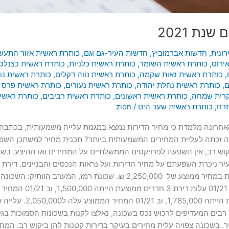
נת 2021
ונית
,
חדשות אברמוביץ
,
חדשות העיר-גם וגם
,
כותרת ראשית אזור התעש
ירוס
,
כותרת ראשית השומר
,
כותרת ראשית כלניות
,
כותרת ראשית כצנלסו
,
כותרת ראשית נאות שקמה
,
כותרת ראשית נווה דקלים
,
כותרת ראשית נו
ם
,
כותרת ראשית נחלת יהודה
,
כותרת ראשית נעורים
,
כותרת ראשית פרס נ
קרית שמחה
,
כותרת ראשית ראשונים
,
כותרת ראשית רביבים
,
כותרת ראשי
זרח
,
כותרת ראשית שער הים
/
zion
רונה מלמדת כי מחיר הדירות נמצא במגמת עלייה משמעותית, בכתבה זו נ
יץ ורמב”ם במהלך שנת 2021. איזו שכונה זכתה לעליית המחירים המשמעותית ביותר? תכנית מח
קוש רב, אין השפעה לפרויקטים הממשלתיים על המחירים ואו ההיצע. בשנ
של 1,850,000 ₪ לפני שנתיים והיום דירה שכזו נמכרת במחיר ממוצע של ,000
 זו.תושבים רבים המעדיפים לרכוש נכס בשכונה, נאלצו לקנות בשכונות הסמוכו