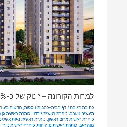
למרות הקורונה – זינוק של כ-30% ברכישת פנטהאוזים בראשון-לציון
כתיבת תגובה
/
דף הבית-כתבות נוספות
,
חדשות בעיר
תעשיה מערב
,
כותרת ראשית גורדון
,
כותרת ראשית גן נ
כותרת ראשית מרום ראשון
,
כותרת ראשית נאות אשלים
נווה זאב
,
כותרת ראשית נווה חוף
,
כותרת ראשית נווה י