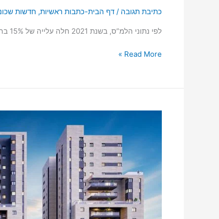
כתיבת תגובה
/
דף הבית-כתבות ראשיות
,
חדשות שכונ
לפי נתוני הלמ”ס, בשנת 2021 חלה עלייה של 15% בהנפקת היתרי בניי
Read More »
למרות
הקורונה
–
זינוק
של
כ-30%
ברכישת
פנטהאוזים
בראשון-לציון