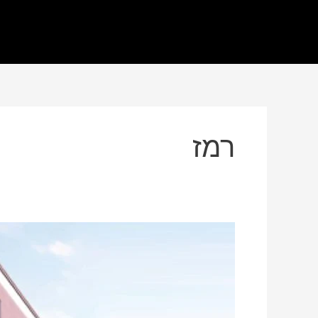
רמז
ראשון
לציון
צלליכין