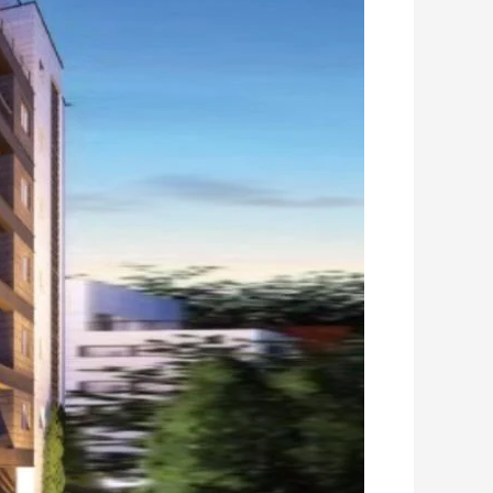
סמילצ’נסקי