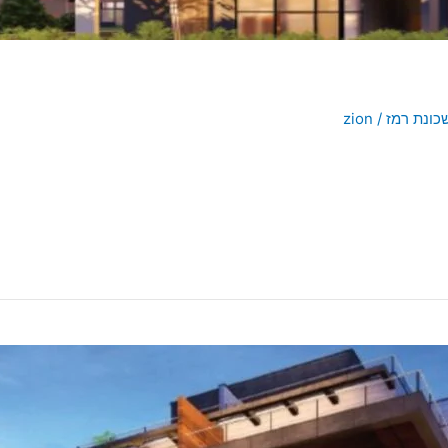
כונת רמז
/
zion