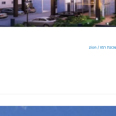
כונת רמז
/
zion