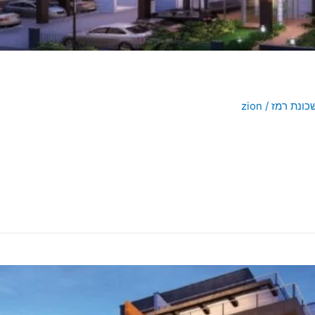
כונת רמז
/
zion