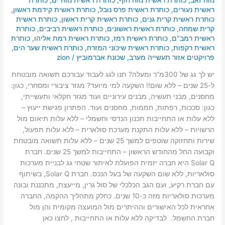
ראשית נעורים
,
כותרת ראשית פרס נובל
,
כותרת ראשית קידמת ראשון
,
כותרת ראשית קרית גנים
,
כותרת ראשית קרית ראשון
,
כותרת ראשית
קרית שמחה
,
כותרת ראשית ראשונים
,
כותרת ראשית רביבים
,
כותרת
ראשית רמב"ם
,
כותרת ראשית רמז
,
כותרת ראשית רמת אליהו
,
כותרת
ראשית רקפות
,
כותרת ראשית שיכוני המזרח
,
כותרת ראשית שער הים
,
פרויקטים אזור תעשייה מערב
,
שכונת אברמוביץ
/
zion
יש לך גג של 300מ”ר ומעלה? תנו לגג לעבוד עבורכם תשואה מובטחת
ל-25 שנים – ללא שום!! השקעה למי מיועד? מגזר ציבורי ומסחרי, כגון:
מחסנים, מבני תעשיה, מבנים עירוניים ועוד מגזר חקלאי ותעשייתי,
כגון: סככות, רפתות, חממות, מחסנים ועוד. הפתרון פגישת ייעוץ –
ללא עלות או התחייבות תכנון הנדסי וחשמלי – ללא עלות תיאום מול
הרשויות – ללא עלות התקנת מערכת סולארית – ללא עלות תפעול,
שירות ותחזוקה שוטפים למשך 25 שנים – ללא עלות תשואה מובטחת
וקבועה החל מהחודש הראשון – התחייבות למשך 25 שנים. חברת
Solar Q היא חברה יזמית הפועלת לאיתור שטחי גג לבניית מערכות
סולאריות, ללא שום השקעה של בעל הנכס. חברת Solar Q, בשיתוף
עם חברת רקיע, ועם הגב הכלכלי של סול גרין, מייעצת, מתכננת ובונה
מערכות סולאריות מזה כ-10 שנים. כחלק מתהליך ההקמה, החברה
אחראית לכל האישורים וההיתרים מול המועצה מקומית והן מול
חברת החשמל. לבדיקה ללא עלות או התחייבות , לחצו כאן