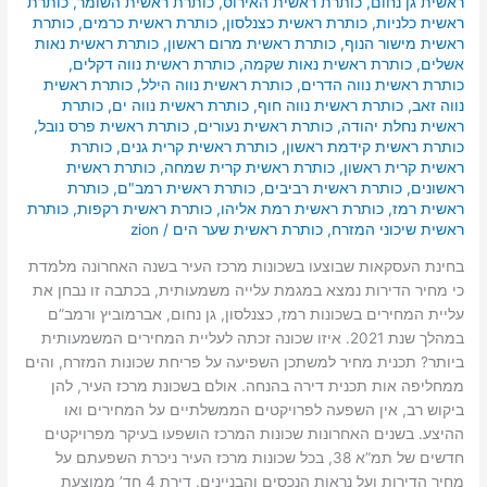
ראשית גן נחום
,
כותרת ראשית האירוס
,
כותרת ראשית השומר
,
כותרת
ראשית כלניות
,
כותרת ראשית כצנלסון
,
כותרת ראשית כרמים
,
כותרת
ראשית מישור הנוף
,
כותרת ראשית מרום ראשון
,
כותרת ראשית נאות
אשלים
,
כותרת ראשית נאות שקמה
,
כותרת ראשית נווה דקלים
,
כותרת ראשית נווה הדרים
,
כותרת ראשית נווה הילל
,
כותרת ראשית
נווה זאב
,
כותרת ראשית נווה חוף
,
כותרת ראשית נווה ים
,
כותרת
ראשית נחלת יהודה
,
כותרת ראשית נעורים
,
כותרת ראשית פרס נובל
,
כותרת ראשית קידמת ראשון
,
כותרת ראשית קרית גנים
,
כותרת
ראשית קרית ראשון
,
כותרת ראשית קרית שמחה
,
כותרת ראשית
ראשונים
,
כותרת ראשית רביבים
,
כותרת ראשית רמב"ם
,
כותרת
ראשית רמז
,
כותרת ראשית רמת אליהו
,
כותרת ראשית רקפות
,
כותרת
ראשית שיכוני המזרח
,
כותרת ראשית שער הים
/
zion
בחינת העסקאות שבוצעו בשכונות מרכז העיר בשנה האחרונה מלמדת
כי מחיר הדירות נמצא במגמת עלייה משמעותית, בכתבה זו נבחן את
עליית המחירים בשכונות רמז, כצנלסון, גן נחום, אברמוביץ ורמב”ם
במהלך שנת 2021. איזו שכונה זכתה לעליית המחירים המשמעותית
ביותר? תכנית מחיר למשתכן השפיעה על פריחת שכונות המזרח, והים
ממחליפה אות תכנית דירה בהנחה. אולם בשכונת מרכז העיר, להן
ביקוש רב, אין השפעה לפרויקטים הממשלתיים על המחירים ואו
ההיצע. בשנים האחרונות שכונות המרכז הושפעו בעיקר מפרויקטים
חדשים של תמ”א 38, בכל שכונות מרכז העיר ניכרת השפעתם על
מחיר הדירות ועל נראות הנכסים והבניינים. דירת 4 חד’ ממוצעת