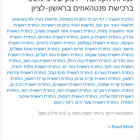
ברכישת פנטהאוזים בראשון-לציון
כתיבת תגובה
/
דף הבית-כתבות נוספות
,
חדשות בעיר-לא בשימוש
,
חדשות העיר-גם וגם
,
חדשות העיר-כתבות ראשיות
,
כותרת ראשית
אזור התעשיה מזרח
,
כותרת ראשית אזור תעשיה מערב
,
כותרת ראשית
גורדון
,
כותרת ראשית גן נחום
,
כותרת ראשית האירוס
,
כותרת ראשית
השומר
,
כותרת ראשית כצנלסון
,
כותרת ראשית כרמים
,
כותרת ראשית
מישור הנוף
,
כותרת ראשית מרום ראשון
,
כותרת ראשית נאות אשלים
,
כותרת ראשית נאות שקמה
,
כותרת ראשית נווה דקלים
,
כותרת ראשית
נווה הדרים
,
כותרת ראשית נווה הילל
,
כותרת ראשית נווה זאב
,
כותרת
ראשית נווה חוף
,
כותרת ראשית נווה ים
,
כותרת ראשית נחלת יהודה
,
כותרת ראשית נעורים
,
כותרת ראשית פרס נובל
,
כותרת ראשית קידמת
ראשון
,
כותרת ראשית קרית גנים
,
כותרת ראשית קרית ראשון
,
כותרת
ראשית קרית שמחה
,
כותרת ראשית ראשונים
,
כותרת ראשית רביבים
,
כותרת ראשית רמב"ם
,
כותרת ראשית רמז
,
כותרת ראשית רמז
,
כותרת
ראשית רמת אליהו
,
כותרת ראשית רקפות
,
כותרת ראשית שיכוני
המזרח
,
כותרת ראשית שער הים
,
רמז
/
zion
הפנטהאוז היקר ביותר השנה נמכר ב-4.6 מיליון שקל.
Read More »