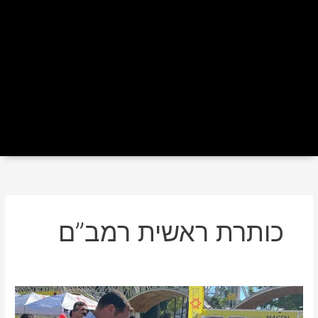
כותרת ראשית רמב”ם
עיריית
ראשון