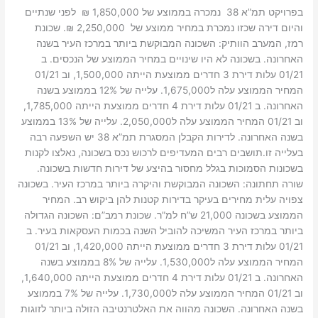
בפרויקט תמ”א 38 נמכרה בממוצע של 1,850,000 ₪ לפני שנתיים
והיום דירה שכזו נמכרת במחיר ממוצע של 2,250,000 ₪. שכונת
רמז, המערב הוותיק: השכונה המבוקשת ביותר במרכז העיר בשנה
האחרונה. בשכונה לא היו שינויים במחיר הממוצע של הנכסים. ב
01/21 עלות דירת 3 חדרים ממוצעת הייתה 1,500,000, וב 01/21
המחיר הממוצע עלה ל1,675,000. עלייה של 12% בממוצע בשנה
האחרונה. ב 01/21 עלות דירת 4 חדרים ממוצעת הייתה 1,785,000,
וב 01/21 המחיר הממוצע עלה ל2,050,000. עלייה של 13% בממוצע
בשנה האחרונה. לדירות הקבלן המסגרת תמ”א 38 יש השפעה רבה
בעלייה זו.תושבים רבים המעדיפים לרכוש נכס בשכונה, נאלצו לקנות
בשכונות הסמוכות בגלל מחסור בהיצע של דירות חדשות בשכונה.
שורה תחתונה: השכונה המבוקשת והיקרה ביותר במרכז העיר. בשכונה
צפויה עלית מחירים בעיקר בדירות קטנות להן ביקוש רב. המחיר
הממוצע בשכונה 21,000 ש”ח למ”ר. שכונת רמב”ם: השכונה הגדולה
ביותר במרכז העיר המשיכה להוביל השנה בכמות העסקאות בעיר. ב
01/21 עלות דירת 3 חדרים ממוצעת הייתה 1,420,000, וב 01/21
המחיר הממוצע עלה ל1,530,000. עלייה של 8% בממוצע בשנה
האחרונה. ב 01/21 עלות דירת 4 חדרים ממוצעת הייתה 1,640,000,
וב 01/21 המחיר הממוצע עלה ל1,730,000. עלייה של 7% בממוצע
בשנה האחרונה. השכונה מהווה את האלטרנטיבה הזולה ביותר לזוגות