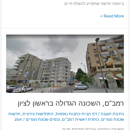
ביוזמה חדשה שתסייע להצלת חיים
Read More »
רמב”ם,
השכונה
הגדולה
בראשון
לציון
רמב”ם, השכונה הגדולה בראשון לציון
כתיבת תגובה
/
דף הבית-כתבות נוספות
,
התחדשות עירונית
,
חדשות
שכונת נעורים
,
כותרת ראשית רמב"ם
,
נכסים שכונת נעורים
/
zion
השכונה הותיקה עוברת מתיחת פנים