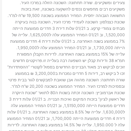
צעירים ומשקיעים. שורה תחתונה: השכונה הזולה במרכז העיר.
משקיעים רבים מחפשים נכסים להשקעה בשכונה, זאת בזכות
התשואה הגבוהה יחסית. המחיר הממוצע בשכונה 19,500 ש”ח למ”ר.
שכונת כצנלסון: השכונה לעמידי מרכז העיר, השכונה בנוה בעיקרה
מבתים צמודי קרקע. ב 01/21 עלות דירת 3 חדרים ממוצעת הייתה
1,520,000, וב 01/21 המחיר הממוצע עלה ל1,625,000. עלייה של
7% בממוצע בשנה האחרונה. ב 01/21 עלות דירת 4 חדרים ממוצעת
הייתה 1,730,000, וב 01/21 המחיר הממוצע עלה ל1,950,000.
עלייה של 15% בממוצע בשנה האחרונה. לדירות הקבלן המסגרת
תמ”א 38 ודירות קבלן יש השפעה רבה בעלייה זו.פרויקטים חדשים
זוכים לביקוש רב מאוד.הבניינים החדשים בסמול לקנטרי “ההסתדרות”
זכו ל ביקוש רב, דירות 5 חדרים נמכרות ב3,200,000 ₪ בממוצע
שורה תחתונה: השכונה מהווה אבן שואבת למבקשים לגור בבית פרטי
ובסמיכות למרכז העיר. המחיר הממוצע בשכונה 20,200 ש”ח למ”ר.
שכונת אברמוביץ: השכונה זכתה בשנות ה80 לתואר “שכונת היוקרה
של ראשון לציון” בזכות המיקום ואיכות הבנייה. ב 01/21 עלות דירת 3
חדרים ממוצעת הייתה 1,5150,000, וב 01/21 המחיר הממוצע עלה
ל1,630,000. עלייה של 8.5% בממוצע בשנה האחרונה. ב 01/21 עלות
דירת 4 חדרים ממוצעת הייתה 1,700,000, וב 01/21 המחיר הממוצע
עלה ל 1,950.000. עלייה של 14.5% בממוצע בשנה האחרונה. לדירות