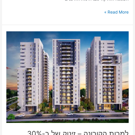
Read More »
למרות
הקורונה
–
זינוק
של
כ-30%
ברכישת
פנטהאוזים
בראשון-לציון
למרות הקורונה – זינוק של כ-30%