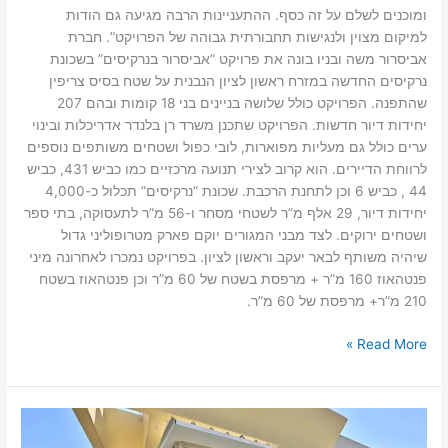
ומוכנים לשלם על זה כסף. ההתעניינות הרבה מגיעה גם הודות
למיקום מצוין ולנגישות תחבורתית גבוהה של הפרויקט”. חברת
אביסרור משה ובניו בונה את פרויקט “אביסרור בנרקיסים” בשכונת
נרקיסים החדשה במזרח ראשון לציון הנבנית על שטח בסיס צריפין
שהתפנה. הפרויקט כולל שלושה בניינים בני 18 קומות ובהם 207
יחידות דיור חדשות. הפרויקט שתכנן משרד רן בלנדר אדריכלות ובינוי
ערים כולל גם מעליות מפוארות, לובי כפול ושטחים משותפים נוספים
לרווחת הדיירים. הוא קרוב לצירי תנועה מרכזיים כמו כביש 431, כביש
44 , כביש 6 וכן לתחנת הרכבת. שכונת “נרקיסים” תכלול כ-4,000
יחידות דיור, 29 אלף מ”ר לשטחי מסחר ו-56 מ”ר לתעסוקה, בתי ספר
ושטחים ירוקים. לצד מבני המגורים יוקם פארק מטרופוליני גדול
שיהיה משותף לבאר יעקב וראשון לציון. בפרויקט נמכרו לאחרונה מיני
פנטהאוז 160 מ”ר + מרפסת בשטח של 60 מ”ר וכן פנטהאוז בשטח
210 מ”ר+ מרפסת של 60 מ”ר.
Read More »
נכסים
שכונת