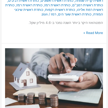
ראשית קרית שמחה
,
כותרת ראשית ראשונים
,
כותרת ראשית רביבים
,
כותרת ראשית רמב"ם
,
כותרת ראשית רמז
,
כותרת ראשית רמז
,
כותרת
ראשית רמת אליהו
,
כותרת ראשית רקפות
,
כותרת ראשית שיכוני
המזרח
,
כותרת ראשית שער הים
,
רמז
/
zion
הפנטהאוז היקר ביותר השנה נמכר ב-4.6 מיליון שקל.
Read More »
מחיר
הדירות
במרכז
העיר,
סיכום
שנת
2021