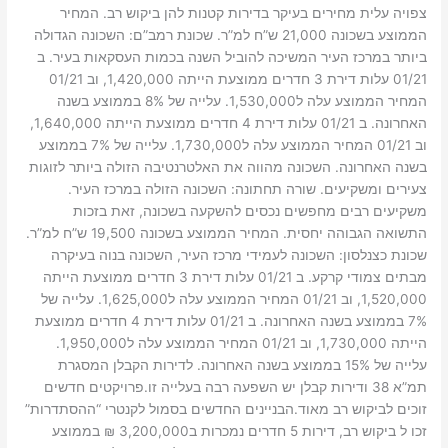
צפויה עלית מחירים בעיקר בדירות קטנות להן ביקוש רב. המחיר
הממוצע בשכונה 21,000 ש”ח למ”ר. שכונת רמב”ם: השכונה הגדולה
ביותר במרכז העיר המשיכה להוביל השנה בכמות העסקאות בעיר. ב
01/21 עלות דירת 3 חדרים ממוצעת הייתה 1,420,000, וב 01/21
המחיר הממוצע עלה ל1,530,000. עלייה של 8% בממוצע בשנה
האחרונה. ב 01/21 עלות דירת 4 חדרים ממוצעת הייתה 1,640,000,
וב 01/21 המחיר הממוצע עלה ל1,730,000. עלייה של 7% בממוצע
בשנה האחרונה. השכונה מהווה את האלטרנטיבה הזולה ביותר לזוגות
צעירים ומשקיעים. שורה תחתונה: השכונה הזולה במרכז העיר.
משקיעים רבים מחפשים נכסים להשקעה בשכונה, זאת בזכות
התשואה הגבוהה יחסית. המחיר הממוצע בשכונה 19,500 ש”ח למ”ר.
שכונת כצנלסון: השכונה לעמידי מרכז העיר, השכונה בנוה בעיקרה
מבתים צמודי קרקע. ב 01/21 עלות דירת 3 חדרים ממוצעת הייתה
1,520,000, וב 01/21 המחיר הממוצע עלה ל1,625,000. עלייה של
7% בממוצע בשנה האחרונה. ב 01/21 עלות דירת 4 חדרים ממוצעת
הייתה 1,730,000, וב 01/21 המחיר הממוצע עלה ל1,950,000.
עלייה של 15% בממוצע בשנה האחרונה. לדירות הקבלן המסגרת
תמ”א 38 ודירות קבלן יש השפעה רבה בעלייה זו.פרויקטים חדשים
זוכים לביקוש רב מאוד.הבניינים החדשים בסמול לקנטרי “ההסתדרות”
זכו ל ביקוש רב, דירות 5 חדרים נמכרות ב3,200,000 ₪ בממוצע