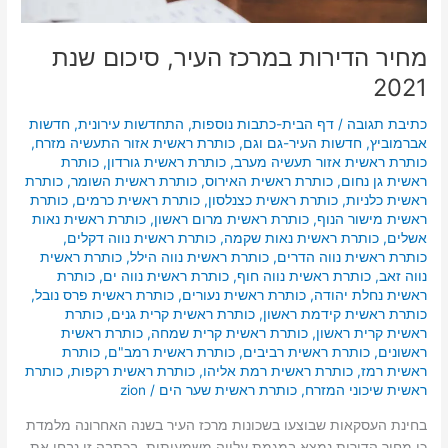
מחיר הדירות במרכז העיר, סיכום שנת
2021
כתיבת תגובה
/
דף הבית-כתבות נוספות
,
התחדשות עירונית
,
חדשות
אברמוביץ
,
חדשות העיר-גם וגם
,
כותרת ראשית אזור התעשיה מזרח
,
כותרת ראשית אזור תעשיה מערב
,
כותרת ראשית גורדון
,
כותרת
ראשית גן נחום
,
כותרת ראשית האירוס
,
כותרת ראשית השומר
,
כותרת
ראשית כלניות
,
כותרת ראשית כצנלסון
,
כותרת ראשית כרמים
,
כותרת
ראשית מישור הנוף
,
כותרת ראשית מרום ראשון
,
כותרת ראשית נאות
אשלים
,
כותרת ראשית נאות שקמה
,
כותרת ראשית נווה דקלים
,
כותרת ראשית נווה הדרים
,
כותרת ראשית נווה הילל
,
כותרת ראשית
נווה זאב
,
כותרת ראשית נווה חוף
,
כותרת ראשית נווה ים
,
כותרת
ראשית נחלת יהודה
,
כותרת ראשית נעורים
,
כותרת ראשית פרס נובל
,
כותרת ראשית קידמת ראשון
,
כותרת ראשית קרית גנים
,
כותרת
ראשית קרית ראשון
,
כותרת ראשית קרית שמחה
,
כותרת ראשית
ראשונים
,
כותרת ראשית רביבים
,
כותרת ראשית רמב"ם
,
כותרת
ראשית רמז
,
כותרת ראשית רמת אליהו
,
כותרת ראשית רקפות
,
כותרת
ראשית שיכוני המזרח
,
כותרת ראשית שער הים
/
zion
בחינת העסקאות שבוצעו בשכונות מרכז העיר בשנה האחרונה מלמדת
כי מחיר הדירות נמצא במגמת עלייה משמעותית, בכתבה זו נבחן את