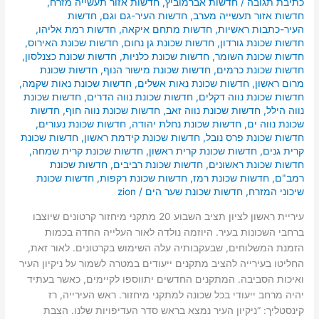
כתיבת תגובה
/
חדשות אברמוביץ
,
חדשות אזור תעשייה מזרח
,
חדשות אזור תעשייה מערב
,
חדשות העיר-גם וגם
,
חדשות
העיר-כתבות ראשיות
,
חדשות מתחם איקאה
,
חדשות רמת אליהו
,
חדשות שכונת גורדון
,
חדשות שכונת גן נחום
,
חדשות שכונת האירוס
,
חדשות שכונת השומר
,
חדשות שכונת כלניות
,
חדשות שכונת כצנלסון
,
חדשות שכונת כרמים
,
חדשות שכונת מישור הנוף
,
חדשות שכונת
מרום ראשון
,
חדשות שכונת נאות אשלים
,
חדשות שכונת נאות שקמה
,
חדשות שכונת נווה דקלים
,
חדשות שכונת נווה הדרים
,
חדשות שכונת
נווה הילל
,
חדשות שכונת נווה זאב
,
חדשות שכונת נווה חוף
,
חדשות
שכונת נווה ים
,
חדשות שכונת נחלת יהודה
,
חדשות שכונת נעורים
,
חדשות שכונת פרס נובל
,
חדשות שכונת קידמת ראשון
,
חדשות שכונת
קרית גנים
,
חדשות שכונת קרית ראשון
,
חדשות שכונת קרית שמחה
,
חדשות שכונת ראשונים
,
חדשות שכונת רביבים
,
חדשות שכונת
רמב"ם
,
חדשות שכונת רמז
,
חדשות שכונת רקפות
,
חדשות שכונת
שיכוני המזרח
,
חדשות שכונת שער הים
/
zion
עיריית ראשון לציון תציב השבוע 20 מתקני מיחזור קרטונים שיוצבו
ברחבי השכונות בעיר. היוזמה נולדה לאור העלייה החדה בכמות
הזמנת המשלוחים, שבעקבותיה עלה השימוש בקרטונים. לאור זאת,
החליטו בעירייה להציב מתקנים ייעודים במטרה לשמור על ניקיון העיר
ואיכות הסביבה. המתקנים החדשים יתווספו לקיימים, כאשר בעתיד
יהיה מרחב ייעודי בכל שכונה למתקני מיחזור. ראש העירייה, רז
קינסטליך: “ניקיון העיר נמצא בראש סדר העדיפויות שלנו. הצבת