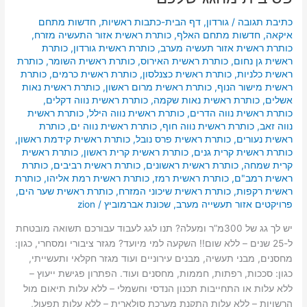
כתיבת תגובה
/
גורדון
,
דף הבית-כתבות ראשיות
,
חדשות מתחם
איקאה
,
חדשות מתחם האלף
,
כותרת ראשית אזור התעשיה מזרח
,
כותרת ראשית אזור תעשיה מערב
,
כותרת ראשית גורדון
,
כותרת
ראשית גן נחום
,
כותרת ראשית האירוס
,
כותרת ראשית השומר
,
כותרת
ראשית כלניות
,
כותרת ראשית כצנלסון
,
כותרת ראשית כרמים
,
כותרת
ראשית מישור הנוף
,
כותרת ראשית מרום ראשון
,
כותרת ראשית נאות
אשלים
,
כותרת ראשית נאות שקמה
,
כותרת ראשית נווה דקלים
,
כותרת ראשית נווה הדרים
,
כותרת ראשית נווה הילל
,
כותרת ראשית
נווה זאב
,
כותרת ראשית נווה חוף
,
כותרת ראשית נווה ים
,
כותרת
ראשית נעורים
,
כותרת ראשית פרס נובל
,
כותרת ראשית קידמת ראשון
,
כותרת ראשית קרית גנים
,
כותרת ראשית קרית ראשון
,
כותרת ראשית
קרית שמחה
,
כותרת ראשית ראשונים
,
כותרת ראשית רביבים
,
כותרת
ראשית רמב"ם
,
כותרת ראשית רמז
,
כותרת ראשית רמת אליהו
,
כותרת
ראשית רקפות
,
כותרת ראשית שיכוני המזרח
,
כותרת ראשית שער הים
,
פרויקטים אזור תעשייה מערב
,
שכונת אברמוביץ
/
zion
יש לך גג של 300מ”ר ומעלה? תנו לגג לעבוד עבורכם תשואה מובטחת
ל-25 שנים – ללא שום!! השקעה למי מיועד? מגזר ציבורי ומסחרי, כגון:
מחסנים, מבני תעשיה, מבנים עירוניים ועוד מגזר חקלאי ותעשייתי,
כגון: סככות, רפתות, חממות, מחסנים ועוד. הפתרון פגישת ייעוץ –
ללא עלות או התחייבות תכנון הנדסי וחשמלי – ללא עלות תיאום מול
הרשויות – ללא עלות התקנת מערכת סולארית – ללא עלות תפעול,