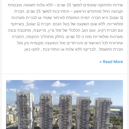
שירות ותחזוקה שוטפים למשך 25 שנים – ללא עלות תשואה מובטחת
וקבועה החל מהחודש הראשון – התחייבות למשך 25 שנים. חברת
Solar Q היא חברה יזמית הפועלת לאיתור שטחי גג לבניית מערכות
סולאריות, ללא שום השקעה של בעל הנכס. חברת Solar Q, בשיתוף
עם חברת רקיע, ועם הגב הכלכלי של סול גרין, מייעצת, מתכננת ובונה
מערכות סולאריות מזה כ-10 שנים. כחלק מתהליך ההקמה, החברה
אחראית לכל האישורים וההיתרים מול המועצה מקומית והן מול
חברת החשמל. לבדיקה ללא עלות או התחייבות , לחצו כאן
Read More »
ראשון
לציון
מדורגת
במקום
השישי
בישראל
במכירת
דירות