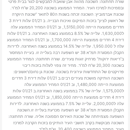
שורה תחתונה: השכונה מהווה אבן שואבת למבקשים לגור בבית פרטי
ובסמיכות למרכז העיר. המחיר הממוצע בשכונה 20,200 ש”ח למ”ר.
שכונת אברמוביץ: השכונה זכתה בשנות ה80 לתואר “שכונת היוקרה
של ראשון לציון” בזכות המיקום ואיכות הבנייה. ב 01/21 עלות דירת 3
חדרים ממוצעת הייתה 1,5150,000, וב 01/21 המחיר הממוצע עלה
ל1,630,000. עלייה של 8.5% בממוצע בשנה האחרונה. ב 01/21 עלות
דירת 4 חדרים ממוצעת הייתה 1,700,000, וב 01/21 המחיר הממוצע
עלה ל 1,950.000. עלייה של 14.5% בממוצע בשנה האחרונה. לדירות
הקבלן המסגרת תמ”א 38 יש השפעה רבה בעלייה זו. בעיית המחסור
ב”ריאות ירוקות” מרחיק זוגות צעירים. שורה תחתונה: המחיר הממוצע
בשכונה 20,300 ש”ח למ”ר. מחיר זה צפוי לעלות בזכות ריבוי
פרויקטים של התחדשות עירונית בשכונה. שכונת גן נחום/ראשונים:
השכונה הותיקה מושכת צעירים רבים.ב 01/21 עלות דירת 3 חדרים
ממוצעת הייתה 1,480,000, וב 01/21 המחיר הממוצע עלה
ל1,575,000. עלייה של 7% בממוצע בשנה האחרונה.ב 01/21 עלות
דירת 4 חדרים ממוצעת הייתה 1,850,000, וב 01/21 המחיר הממוצע
עלה ל2,000,000. עלייה של 7.5% בממוצע בשנה האחרונה. לדירות
הקבלן המסגרת תמ”א 38 יש השפעה מכרעת בעלייה זו.השכונה
הושפעה מצמיחתה של שכונת האירוס הסמוכה אליה. שורה תחתונה:
השכונה מבוקשת בקרב תושבי העיר הותיקים בזכות הקרבה למרכז
העיר. המחיר הממוצע בשכונה 20,400 ש”ח למ”ר.