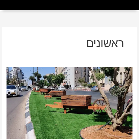
ראשונים
שדרוג
חדש
ברחוב
הרצל,
פריימן
ושדרות
נים