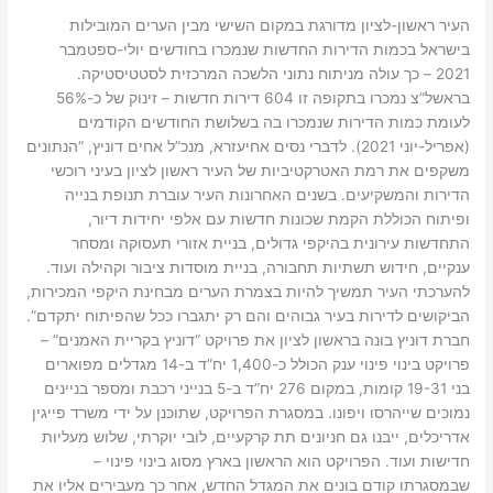
העיר ראשון-לציון מדורגת במקום השישי מבין הערים המובילות
בישראל בכמות הדירות החדשות שנמכרו בחודשים יולי-ספטמבר
2021 – כך עולה מניתוח נתוני הלשכה המרכזית לסטטיסטיקה.
בראשל”צ נמכרו בתקופה זו 604 דירות חדשות – זינוק של כ-56%
לעומת כמות הדירות שנמכרו בה בשלושת החודשים הקודמים
(אפריל-יוני 2021). לדברי נסים אחיעזרא, מנכ”ל אחים דוניץ, “הנתונים
משקפים את רמת האטרקטיביות של העיר ראשון לציון בעיני רוכשי
הדירות והמשקיעים. בשנים האחרונות העיר עוברת תנופת בנייה
ופיתוח הכוללת הקמת שכונות חדשות עם אלפי יחידות דיור,
התחדשות עירונית בהיקפי גדולים, בניית אזורי תעסוקה ומסחר
ענקיים, חידוש תשתיות תחבורה, בניית מוסדות ציבור וקהילה ועוד.
להערכתי העיר תמשיך להיות בצמרת הערים מבחינת היקפי המכירות,
הביקושים לדירות בעיר גבוהים והם רק יתגברו ככל שהפיתוח יתקדם”.
חברת דוניץ בונה בראשון לציון את פרויקט “דוניץ בקריית האמנים” –
פרויקט בינוי פינוי ענק הכולל כ-1,400 יח”ד ב-14 מגדלים מפוארים
בני 19-31 קומות, במקום 276 יח”ד ב-5 בנייני רכבת ומספר בניינים
נמוכים שייהרסו ויפונו. במסגרת הפרויקט, שתוכנן על ידי משרד פייגין
אדריכלים, ייבנו גם חניונים תת קרקעיים, לובי יוקרתי, שלוש מעליות
חדישות ועוד. הפרויקט הוא הראשון בארץ מסוג בינוי פינוי –
שבמסגרתו קודם בונים את המגדל החדש, אחר כך מעבירים אליו את