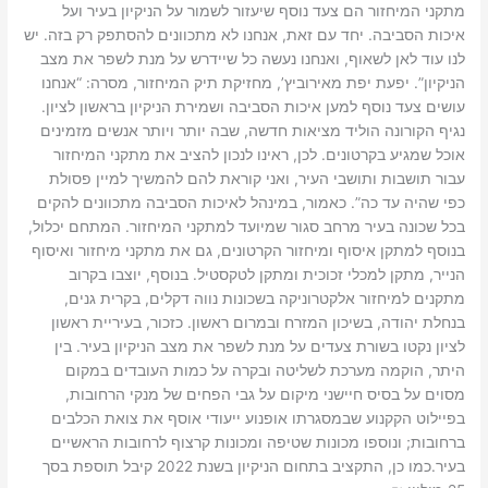
מתקני המיחזור הם צעד נוסף שיעזור לשמור על הניקיון בעיר ועל
איכות הסביבה. יחד עם זאת, אנחנו לא מתכוונים להסתפק רק בזה. יש
לנו עוד לאן לשאוף, ואנחנו נעשה כל שיידרש על מנת לשפר את מצב
הניקיון”. יפעת יפת מאירוביץ’, מחזיקת תיק המיחזור, מסרה: “אנחנו
עושים צעד נוסף למען איכות הסביבה ושמירת הניקיון בראשון לציון.
נגיף הקורונה הוליד מציאות חדשה, שבה יותר ויותר אנשים מזמינים
אוכל שמגיע בקרטונים. לכן, ראינו לנכון להציב את מתקני המיחזור
עבור תושבות ותושבי העיר, ואני קוראת להם להמשיך למיין פסולת
כפי שהיה עד כה”. כאמור, במינהל לאיכות הסביבה מתכוונים להקים
בכל שכונה בעיר מרחב סגור שמיועד למתקני המיחזור. המתחם יכלול,
בנוסף למתקן איסוף ומיחזור הקרטונים, גם את מתקני מיחזור ואיסוף
הנייר, מתקן למכלי זכוכית ומתקן לטקסטיל. בנוסף, יוצבו בקרוב
מתקנים למיחזור אלקטרוניקה בשכונות נווה דקלים, בקרית גנים,
בנחלת יהודה, בשיכון המזרח ובמרום ראשון. כזכור, בעיריית ראשון
לציון נקטו בשורת צעדים על מנת לשפר את מצב הניקיון בעיר. בין
היתר, הוקמה מערכת לשליטה ובקרה על כמות העובדים במקום
מסוים על בסיס חיישני מיקום על גבי הפחים של מנקי הרחובות,
בפיילוט הקקנוע שבמסגרתו אופנוע ייעודי אוסף את צואת הכלבים
ברחובות; ונוספו מכונות שטיפה ומכונות קרצוף לרחובות הראשיים
בעיר.כמו כן, התקציב בתחום הניקיון בשנת 2022 קיבל תוספת בסך