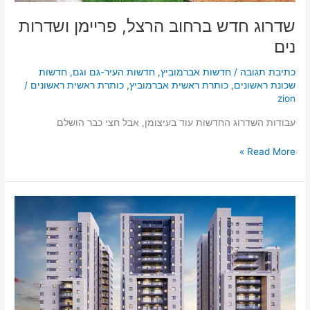
שדרוג חדש ברחוב הרצל, פריימן ושדרות
נים
כתיבת תגובה
/
חדשות אברמוביץ
,
חדשות העיר-גם וגם
,
חדשות
שכונת ראשונים
,
כותרת ראשית אברמוביץ
,
כותרת ראשית ראשונים
/
zion
עבודות השדרוג החדשות עוד בעיצומן, אבל חצי כבר הושלם
Read More »
למרות
הקורונה
–
זינוק
של
כ-30%
ברכישת
פנטהאוזים