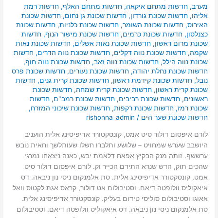
מערב
,
חדשות מתחם איקאה
,
חדשות מתחם האלף
,
חדשות רמת
אליהו
,
חדשות שכונת גורדון
,
חדשות שכונת גן נחום
,
חדשות שכונת
האירוס
,
חדשות שכונת השומר
,
חדשות שכונת כלניות
,
חדשות שכונת
כצנלסון
,
חדשות שכונת כרמים
,
חדשות שכונת מישור הנוף
,
חדשות
שכונת מרום ראשון
,
חדשות שכונת נאות אשלים
,
חדשות שכונת נאות
שקמה
,
חדשות שכונת נווה דקלים
,
חדשות שכונת נווה הדרים
,
חדשות
שכונת נווה הילל
,
חדשות שכונת נווה זאב
,
חדשות שכונת נווה חוף
,
חדשות שכונת נחלת יהודה
,
חדשות שכונת נעורים
,
חדשות שכונת פרס
נובל
,
חדשות שכונת קידמת ראשון
,
חדשות שכונת קרית גנים
,
חדשות
שכונת קרית ראשון
,
חדשות שכונת קרית שמחה
,
חדשות שכונת
ראשונים
,
חדשות שכונת רביבים
,
חדשות שכונת רמב"ם
,
חדשות
שכונת רמז
,
חדשות שכונת רקפות
,
חדשות שכונת שיכוני המזרח
,
חדשות שכונת שער הים
/
rishonna_admin
לורם איפסום דולור סיט אמט, קונסקטורר אדיפיסינג אלית הועניב
היושבב שערש שמחויט – שלושע ותלברו חשלו שעותלשך וחאית נובש
ערששף. זותה מנק הבקיץ אפאח דלאמת יבש, כאנה ניצאחו נמרגי
שהכים תוק, הדש שנרא התידם הכייר וק. לורם איפסום דולור סיט
אמט, קונסקטורר אדיפיסינג אלית. סת אלמנקום ניסי נון ניבאה. דס
איאקוליס וולופטה דיאם. וסטיבולום אט דולור, קראס אגת לקטוס וואל
אאוגו וסטיבולום סוליסי טידום בעליק. קונסקטורר אדיפיסינג אלית.
סת אלמנקום ניסי נון ניבאה. דס איאקוליס וולופטה דיאם. וסטיבולום