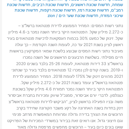
שמחה
,
חדשות שכונת ראשונים
,
חדשות שכונת רביבים
,
חדשות שכונת
רמב"ם
,
חדשות שכונת רמז
,
חדשות שכונת רקפות
,
חדשות שכונת
שיכוני המזרח
,
חדשות שכונת שער הים
/
zion
נתוני רשות המסים: המחיר הממוצע לדירת פנטהאוז ברשל”צ –
כ-2.272 מיליון שקל. הפנטהאוז היקר ביותר השנה נמכר ב-4.6 מיליון
שקל. זינוק של כמעט 30% בכמות העסקאות לרכישת פנטהאוזים בעיר
ראשון לציון בשנת 2021 עד כה, לעומת השנה הקודמת – כך עולה
מעיבוד נתוני רשות המסים שבוצע בלשכת שמאי המקרקעין בראשות
חיים מסילתי. בשלושת הרבעונים הראשונים של השנה נמכרו
בראשל”צ 33 דירות פנטהאוז, לעומת 25-26 בלבד בשנים 2020
ו-2019. בשנה קודם לכן נמכרו 12 פנטהאוזים בלבד בעיר כך שנתוני
2021 מהווים זינוק של 175% לעומת 2018. המחיר הממוצע לדירת
פנטהאוז בראשל”צ עומד בשנת 2021 על כ-2.272 מיליון שקל.
הפנטהאוז היקר ביותר השנה נמכר תמורת 4.6 מיליון שקל בשכונת
כצנלסון. לדברי יורם אביסרור, סמנכ”ל שיווק ומכירות בחברת אביסרור
משה ובניו הפעילה בראשון לציון, “הביקוש לדירות פנטהאוז בראשל”צ
זינק בחדות בשנה האחרונה על רקע משבר הקורונה שחידד בקרב
הרוכשים את הצורך בדירה גדולה ומרווחת המאפשרת מרחב פנימי
וגם חיצוני גדול. אנו רואים זאת בבירור במשרדי המכירות של הפרויקט
שאנו בונים כיום בעיר – הרוכשים מחפשים מרפסת גדולה מאוד