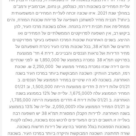
עליית המחירים בשכונות רמז, כצנלסון, גן נחום, אברמוביץ ורמב”ם
במהלך שנת 2021. איזו שכונה זכתה לעליית המחירים המשמעותית
ביותר? תכנית מחיר למשתכן השפיעה על פריחת שכונות המזרח, והים
ממחליפה אות תכנית דירה בהנחה. אולם בשכונת מרכז העיר, להן
ביקוש רב, אין השפעה לפרויקטים הממשלתיים על המחירים ואו
ההיצע. בשנים האחרונות שכונות המרכז הושפעו בעיקר מפרויקטים
חדשים של תמ”א 38, בכל שכונות מרכז העיר ניכרת השפעתם על
מחיר הדירות ועל נראות הנכסים והבניינים. דירת 4 חד’ ממוצעת
בפרויקט תמ”א 38 נמכרה בממוצע של 1,850,000 ₪ לפני שנתיים
והיום דירה שכזו נמכרת במחיר ממוצע של 2,250,000 ₪. שכונת
רמז, המערב הוותיק: השכונה המבוקשת ביותר במרכז העיר בשנה
האחרונה. בשכונה לא היו שינויים במחיר הממוצע של הנכסים. ב
01/21 עלות דירת 3 חדרים ממוצעת הייתה 1,500,000, וב 01/21
המחיר הממוצע עלה ל1,675,000. עלייה של 12% בממוצע בשנה
האחרונה. ב 01/21 עלות דירת 4 חדרים ממוצעת הייתה 1,785,000,
וב 01/21 המחיר הממוצע עלה ל2,050,000. עלייה של 13% בממוצע
בשנה האחרונה. לדירות הקבלן המסגרת תמ”א 38 יש השפעה רבה
בעלייה זו.תושבים רבים המעדיפים לרכוש נכס בשכונה, נאלצו לקנות
בשכונות הסמוכות בגלל מחסור בהיצע של דירות חדשות בשכונה.
שורה תחתונה: השכונה המבוקשת והיקרה ביותר במרכז העיר. בשכונה