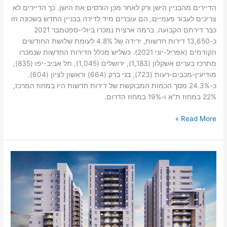
הדיירים מהבניין הישן ורק לאחר מכן הורסים את הישן. כך הדיירים לא
צריכים לעבור פעמיים, הם עוברים מיד לדירה בבניין החדש בשכונה וזו
כבר דירתם הקבועה. ברמה ארצית נמכרו ביולי-ספטמבר 2021
כ-13,650 דירות חדשות, ירידה של 4.8% לעומת שלושת החודשים
הקודמים (אפריל-יוני 2021). כשליש מכלל הדירות החדשות שנמכרו
מתרכז בערים אשקלון (1,183), ירושלים (1,045), תל אביב-יפו (835),
מודיעין-מכבים-רעות (723), בני ברק (664) וראשון לציון (604).
כ-24.3% מסך הכמות המבוקשת של דירות חדשות היו במחוז המרכז,
22% במחוז ת”א ו-19% במחוז הדרום.
Read More »
זינוק
של
כ-30%
ברכישת
פנטהאוזים
בראשון
למרות