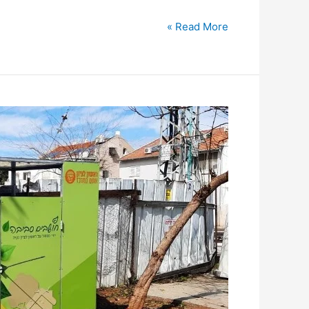
Read More »
לאור
העלייה
בכמות
המשלוחים:
20
מתקני
מיחזור
קרטונים
יוצבו
בשכונות
העיר