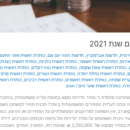
נת 2021
ונית
,
חדשות אברמוביץ
,
חדשות העיר-גם וגם
,
כותרת ראשית אזור התעש
ירוס
,
כותרת ראשית השומר
,
כותרת ראשית כלניות
,
כותרת ראשית כצנלסו
,
כותרת ראשית נאות שקמה
,
כותרת ראשית נווה דקלים
,
כותרת ראשית נו
ם
,
כותרת ראשית נחלת יהודה
,
כותרת ראשית נעורים
,
כותרת ראשית פרס נ
קרית שמחה
,
כותרת ראשית ראשונים
,
כותרת ראשית רביבים
,
כותרת ראשי
זרח
,
כותרת ראשית שער הים
/
zion
רונה מלמדת כי מחיר הדירות נמצא במגמת עלייה משמעותית, בכתבה זו נ
יץ ורמב”ם במהלך שנת 2021. איזו שכונה זכתה לעליית המחירים המשמעותית ביותר? תכנית מח
קוש רב, אין השפעה לפרויקטים הממשלתיים על המחירים ואו ההיצע. בשנ
של 1,850,000 ₪ לפני שנתיים והיום דירה שכזו נמכרת במחיר ממוצע של ,000