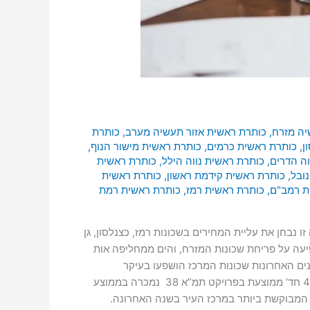
יה מזרח
,
כותרת ראשית אזור תעשיה מערב
,
כותרת
ן
,
כותרת ראשית כרמים
,
כותרת ראשית מישור הנוף
,
וה הדרים
,
כותרת ראשית נווה הילל
,
כותרת ראשית
ובל
,
כותרת ראשית קידמת ראשון
,
כותרת ראשית
ת רמב"ם
,
כותרת ראשית רמז
,
כותרת ראשית רמת
בחן את עליית המחירים בשכונות רמז, כצנלסון, גן
יר למשתכן השפיעה על פריחת שכונות המזרח, והים ממחליפה אות
ים האחרונות שכונות המרכז הושפעו בעיקר
מפרויקטים חדשים של תמ”א 38, בכל שכונות מרכז העיר ניכרת השפעתם על מחיר הדירות ועל נראות הנכסים והבניינים. דירת 4 חד’ ממוצעת בפרויקט תמ”א 38 נמכרה בממוצע
2,250 ₪. שכונת רמז, המערב הוותיק: השכונה המבוקשת ביותר במרכז העיר בשנה האחרונה.