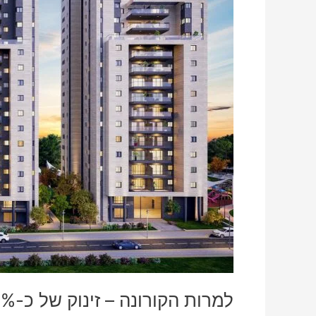
ברכישת
פנטהאוזים
בראשון-לציון
למרות הקורונה – זינוק של כ-30% ברכישת פנטהאוזים בראשון-לציון