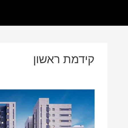
קידמת ראשון
למרות
הקורונה
–
זינוק
של
כ-30%