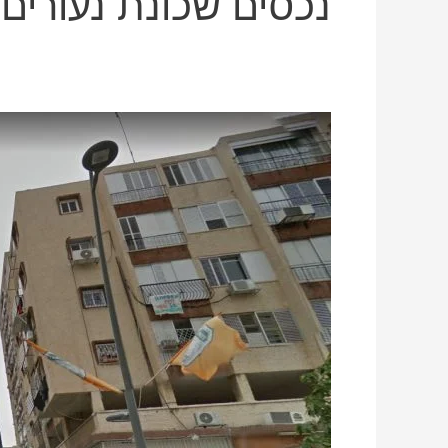
נכסים שכונת נעורים
רמב”ם,
השכונה
הגדולה
בראשון
לציון