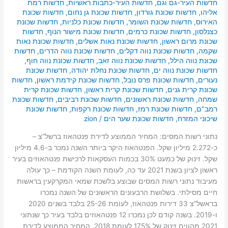
חדשות העיר-גם וגם
,
חדשות העיר-כתבות ראשיות
,
חדשות רמת
אליהו
,
חדשות שכונת גורדון
,
חדשות שכונת גן נחום
,
חדשות שכונת
האירוס
,
חדשות שכונת השומר
,
חדשות שכונת כלניות
,
חדשות שכונת
כצנלסון
,
חדשות שכונת כרמים
,
חדשות שכונת מישור הנוף
,
חדשות
שכונת מרום ראשון
,
חדשות שכונת נאות אשלים
,
חדשות שכונת נאות
שקמה
,
חדשות שכונת נווה דקלים
,
חדשות שכונת נווה הדרים
,
חדשות
שכונת נווה הילל
,
חדשות שכונת נווה זאב
,
חדשות שכונת נווה חוף
,
חדשות שכונת נווה ים
,
חדשות שכונת נחלת יהודה
,
חדשות שכונת
נעורים
,
חדשות שכונת פרס נובל
,
חדשות שכונת קידמת ראשון
,
חדשות
שכונת קרית גנים
,
חדשות שכונת קרית ראשון
,
חדשות שכונת קרית
שמחה
,
חדשות שכונת ראשונים
,
חדשות שכונת רביבים
,
חדשות שכונת
רמב"ם
,
חדשות שכונת רמז
,
חדשות שכונת רקפות
,
חדשות שכונת
שיכוני המזרח
,
חדשות שכונת שער הים
/
zion
נתוני רשות המסים: המחיר הממוצע לדירת פנטהאוז ברשל”צ –
כ-2.272 מיליון שקל. הפנטהאוז היקר ביותר השנה נמכר ב-4.6 מיליון
שקל. זינוק של כמעט 30% בכמות העסקאות לרכישת פנטהאוזים בעיר
ראשון לציון בשנת 2021 עד כה, לעומת השנה הקודמת – כך עולה
מעיבוד נתוני רשות המסים שבוצע בלשכת שמאי המקרקעין בראשות
חיים מסילתי. בשלושת הרבעונים הראשונים של השנה נמכרו
בראשל”צ 33 דירות פנטהאוז, לעומת 25-26 בלבד בשנים 2020
ו-2019. בשנה קודם לכן נמכרו 12 פנטהאוזים בלבד בעיר כך שנתוני
2021 מהווים זינוק של 175% לעומת 2018. המחיר הממוצע לדירת