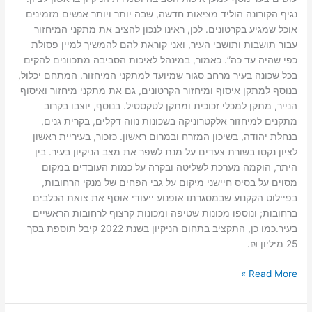
נגיף הקורונה הוליד מציאות חדשה, שבה יותר ויותר אנשים מזמינים
אוכל שמגיע בקרטונים. לכן, ראינו לנכון להציב את מתקני המיחזור
עבור תושבות ותושבי העיר, ואני קוראת להם להמשיך למיין פסולת
כפי שהיה עד כה”. כאמור, במינהל לאיכות הסביבה מתכוונים להקים
בכל שכונה בעיר מרחב סגור שמיועד למתקני המיחזור. המתחם יכלול,
בנוסף למתקן איסוף ומיחזור הקרטונים, גם את מתקני מיחזור ואיסוף
הנייר, מתקן למכלי זכוכית ומתקן לטקסטיל. בנוסף, יוצבו בקרוב
מתקנים למיחזור אלקטרוניקה בשכונות נווה דקלים, בקרית גנים,
בנחלת יהודה, בשיכון המזרח ובמרום ראשון. כזכור, בעיריית ראשון
לציון נקטו בשורת צעדים על מנת לשפר את מצב הניקיון בעיר. בין
היתר, הוקמה מערכת לשליטה ובקרה על כמות העובדים במקום
מסוים על בסיס חיישני מיקום על גבי הפחים של מנקי הרחובות,
בפיילוט הקקנוע שבמסגרתו אופנוע ייעודי אוסף את צואת הכלבים
ברחובות; ונוספו מכונות שטיפה ומכונות קרצוף לרחובות הראשיים
בעיר.כמו כן, התקציב בתחום הניקיון בשנת 2022 קיבל תוספת בסך
25 מיליון ₪.
Read More »