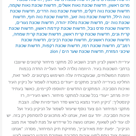
מרום ראשון
,
חדשות שכונת נאות אשלים
,
חדשות שכונת נאות שקמה
,
חדשות שכונת נווה דקלים
,
חדשות שכונת נווה הדרים
,
חדשות שכונת
נווה הילל
,
חדשות שכונת נווה זאב
,
חדשות שכונת נווה חוף
,
חדשות
שכונת נווה ים
,
חדשות שכונת נחלת יהודה
,
חדשות שכונת נעורים
,
חדשות שכונת פרס נובל
,
חדשות שכונת קידמת ראשון
,
חדשות שכונת
קרית גנים
,
חדשות שכונת קרית ראשון
,
חדשות שכונת קרית שמחה
,
חדשות שכונת ראשונים
,
חדשות שכונת רביבים
,
חדשות שכונת
רמב"ם
,
חדשות שכונת רמז
,
חדשות שכונת רקפות
,
חדשות שכונת
שיכוני המזרח
,
חדשות שכונת שער הים
/
zion
עיריית ראשון לציון תציב השבוע 20 מתקני מיחזור קרטונים שיוצבו
ברחבי השכונות בעיר. היוזמה נולדה לאור העלייה החדה בכמות
הזמנת המשלוחים, שבעקבותיה עלה השימוש בקרטונים. לאור זאת,
החליטו בעירייה להציב מתקנים ייעודים במטרה לשמור על ניקיון העיר
ואיכות הסביבה. המתקנים החדשים יתווספו לקיימים, כאשר בעתיד
יהיה מרחב ייעודי בכל שכונה למתקני מיחזור. ראש העירייה, רז
קינסטליך: “ניקיון העיר נמצא בראש סדר העדיפויות שלנו. הצבת
מתקני המיחזור הם צעד נוסף שיעזור לשמור על הניקיון בעיר ועל
איכות הסביבה. יחד עם זאת, אנחנו לא מתכוונים להסתפק רק בזה. יש
לנו עוד לאן לשאוף, ואנחנו נעשה כל שיידרש על מנת לשפר את מצב
הניקיון”. יפעת יפת מאירוביץ’, מחזיקת תיק המיחזור, מסרה: “אנחנו
עושים צעד נוסף למען איכות הסביבה ושמירת הניקיון בראשון לציון.