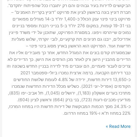
הביקושים לדירות בעיר גבוהים והם רק יתגברו ככל שהפיתוח יתקדם”.
חברת דוניץ בונה בראשון לציון את פרויקט “דוניץ בקריית האמנים” –
פרויקט בינוי פינוי ענק הכולל כ-1,400 יח”ד ב-14 מגדלים מפוארים
בני 19-31 קומות, במקום 276 יח”ד ב-5 בנייני רכבת ומספר בניינים
נמוכים שייהרסו ויפונו. במסגרת הפרויקט, שתוכנן על ידי משרד פייגין
אדריכלים, ייבנו גם חניונים תת קרקעיים, לובי יוקרתי, שלוש מעליות
חדישות ועוד. הפרויקט הוא הראשון בארץ מסוג בינוי פינוי –
שבמסגרתו קודם בונים את המגדל החדש, אחר כך מעבירים אליו את
הדיירים מהבניין הישן ורק לאחר מכן הורסים את הישן. כך הדיירים לא
צריכים לעבור פעמיים, הם עוברים מיד לדירה בבניין החדש בשכונה וזו
כבר דירתם הקבועה. ברמה ארצית נמכרו ביולי-ספטמבר 2021
כ-13,650 דירות חדשות, ירידה של 4.8% לעומת שלושת החודשים
הקודמים (אפריל-יוני 2021). כשליש מכלל הדירות החדשות שנמכרו
מתרכז בערים אשקלון (1,183), ירושלים (1,045), תל אביב-יפו (835),
מודיעין-מכבים-רעות (723), בני ברק (664) וראשון לציון (604).
כ-24.3% מסך הכמות המבוקשת של דירות חדשות היו במחוז המרכז,
22% במחוז ת”א ו-19% במחוז הדרום.
Read More »