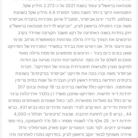
פנטהאוז בראשל”צ עומד בשנת 2021 על כ-2.272 מיליון שקל.
הפנטהאוז היקר ביותר השנה נמכר תמורת 4.6 מיליון שקל בשכונת
כצנלסון. לדברי יורם אביסרור, סמנכ”ל שיווק ומכירות בחברת אביסרור
משה ובניו הפעילה בראשון לציון, “הביקוש לדירות פנטהאוז בראשל”צ
זינק בחדות בשנה האחרונה על רקע משבר הקורונה שחידד בקרב
הרוכשים את הצורך בדירה גדולה ומרווחת המאפשרת מרחב פנימי
וגם חיצוני גדול. אנו רואים זאת בבירור במשרדי המכירות של הפרויקט
שאנו בונים כיום בעיר – הרוכשים מחפשים מרפסת גדולה מאוד
ומוכנים לשלם על זה כסף. ההתעניינות הרבה מגיעה גם הודות
למיקום מצוין ולנגישות תחבורתית גבוהה של הפרויקט”. חברת
אביסרור משה ובניו בונה את פרויקט “אביסרור בנרקיסים” בשכונת
נרקיסים החדשה במזרח ראשון לציון הנבנית על שטח בסיס צריפין
שהתפנה. הפרויקט כולל שלושה בניינים בני 18 קומות ובהם 207
יחידות דיור חדשות. הפרויקט שתכנן משרד רן בלנדר אדריכלות ובינוי
ערים כולל גם מעליות מפוארות, לובי כפול ושטחים משותפים נוספים
לרווחת הדיירים. הוא קרוב לצירי תנועה מרכזיים כמו כביש 431, כביש
44 , כביש 6 וכן לתחנת הרכבת. שכונת “נרקיסים” תכלול כ-4,000
יחידות דיור, 29 אלף מ”ר לשטחי מסחר ו-56 מ”ר לתעסוקה, בתי ספר
ושטחים ירוקים. לצד מבני המגורים יוקם פארק מטרופוליני גדול
שיהיה משותף לבאר יעקב וראשון לציון. בפרויקט נמכרו לאחרונה מיני