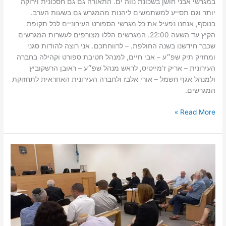
במגרשי אבני חושן בשכונת נווה ים. התאורה גם גם חסכונית וירוקה
יותר וגם תסייע למשתמשים ליהנות מהמגרש גם בשעות הערב.
בנוסף, אנחנו נפעיל את כל מגרשי הספורט העירוניים לכל תקופת
הקיץ עד השעה 22:00. המגרשים הללו מצורפים לעשרות המגרשים
שכבר חידשנו בשנה החולפת. – לרווחתכם. אני רוצה להודות סגני
ומחזיק תיק שפ״ע – אבי חיים, למנהל חטיבת ספורט וקהילה בחברה
העירונית – אריק ז’מייטיס, לראש מנהל שפ״ע – ראובן הרשקוביץ
ולמנהל אגף חשמל – אורי אלבז ולחברה העירונית האחראית לתחזוקת
המגרשים.
Read More »
ממשיכים
במאבק
רעש
המטוסים
מעל
שכונות
מערב