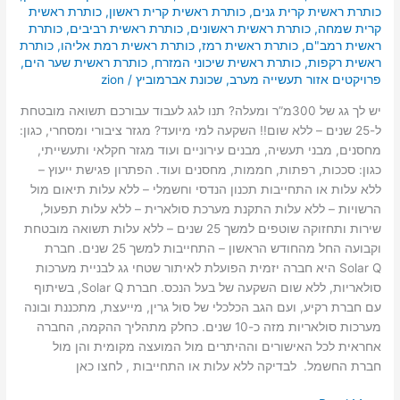
כותרת ראשית קרית גנים
,
כותרת ראשית קרית ראשון
,
כותרת ראשית
קרית שמחה
,
כותרת ראשית ראשונים
,
כותרת ראשית רביבים
,
כותרת
ראשית רמב"ם
,
כותרת ראשית רמז
,
כותרת ראשית רמת אליהו
,
כותרת
ראשית רקפות
,
כותרת ראשית שיכוני המזרח
,
כותרת ראשית שער הים
,
פרויקטים אזור תעשייה מערב
,
שכונת אברמוביץ
/
zion
יש לך גג של 300מ”ר ומעלה? תנו לגג לעבוד עבורכם תשואה מובטחת
ל-25 שנים – ללא שום!! השקעה למי מיועד? מגזר ציבורי ומסחרי, כגון:
מחסנים, מבני תעשיה, מבנים עירוניים ועוד מגזר חקלאי ותעשייתי,
כגון: סככות, רפתות, חממות, מחסנים ועוד. הפתרון פגישת ייעוץ –
ללא עלות או התחייבות תכנון הנדסי וחשמלי – ללא עלות תיאום מול
הרשויות – ללא עלות התקנת מערכת סולארית – ללא עלות תפעול,
שירות ותחזוקה שוטפים למשך 25 שנים – ללא עלות תשואה מובטחת
וקבועה החל מהחודש הראשון – התחייבות למשך 25 שנים. חברת
Solar Q היא חברה יזמית הפועלת לאיתור שטחי גג לבניית מערכות
סולאריות, ללא שום השקעה של בעל הנכס. חברת Solar Q, בשיתוף
עם חברת רקיע, ועם הגב הכלכלי של סול גרין, מייעצת, מתכננת ובונה
מערכות סולאריות מזה כ-10 שנים. כחלק מתהליך ההקמה, החברה
אחראית לכל האישורים וההיתרים מול המועצה מקומית והן מול
חברת החשמל. לבדיקה ללא עלות או התחייבות , לחצו כאן