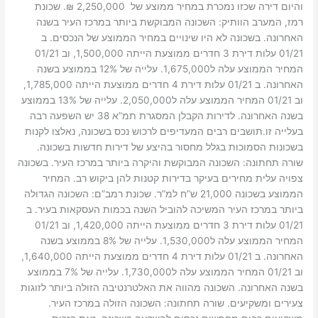
והיום דירה שכזו נמכרת במחיר ממוצע של 2,250,000 ₪. שכונת
רמז, המערב הוותיק: השכונה המבוקשת ביותר במרכז העיר בשנה
האחרונה. בשכונה לא היו שינויים במחיר הממוצע של הנכסים. ב
01/21 עלות דירת 3 חדרים ממוצעת הייתה 1,500,000, וב 01/21
המחיר הממוצע עלה ל1,675,000. עלייה של 12% בממוצע בשנה
האחרונה. ב 01/21 עלות דירת 4 חדרים ממוצעת הייתה 1,785,000,
וב 01/21 המחיר הממוצע עלה ל2,050,000. עלייה של 13% בממוצע
בשנה האחרונה. לדירות הקבלן המסגרת תמ”א 38 יש השפעה רבה
בעלייה זו.תושבים רבים המעדיפים לרכוש נכס בשכונה, נאלצו לקנות
בשכונות הסמוכות בגלל מחסור בהיצע של דירות חדשות בשכונה.
שורה תחתונה: השכונה המבוקשת והיקרה ביותר במרכז העיר. בשכונה
צפויה עלית מחירים בעיקר בדירות קטנות להן ביקוש רב. המחיר
הממוצע בשכונה 21,000 ש”ח למ”ר. שכונת רמב”ם: השכונה הגדולה
ביותר במרכז העיר המשיכה להוביל השנה בכמות העסקאות בעיר. ב
01/21 עלות דירת 3 חדרים ממוצעת הייתה 1,420,000, וב 01/21
המחיר הממוצע עלה ל1,530,000. עלייה של 8% בממוצע בשנה
האחרונה. ב 01/21 עלות דירת 4 חדרים ממוצעת הייתה 1,640,000,
וב 01/21 המחיר הממוצע עלה ל1,730,000. עלייה של 7% בממוצע
בשנה האחרונה. השכונה מהווה את האלטרנטיבה הזולה ביותר לזוגות
צעירים ומשקיעים. שורה תחתונה: השכונה הזולה במרכז העיר.