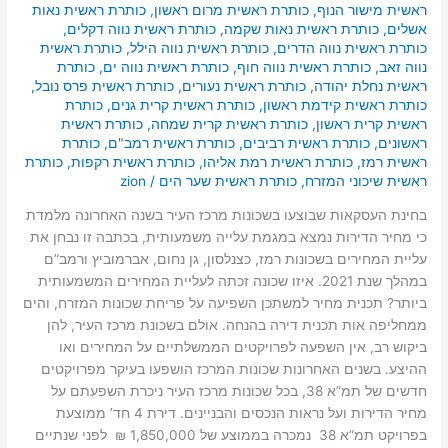
ראשית מישור הנוף
,
כותרת ראשית מרום ראשון
,
כותרת ראשית נאות
אשלים
,
כותרת ראשית נאות שקמה
,
כותרת ראשית נווה דקלים
,
כותרת ראשית נווה הדרים
,
כותרת ראשית נווה הילל
,
כותרת ראשית
נווה זאב
,
כותרת ראשית נווה חוף
,
כותרת ראשית נווה ים
,
כותרת
ראשית נחלת יהודה
,
כותרת ראשית נעורים
,
כותרת ראשית פרס נובל
,
כותרת ראשית קידמת ראשון
,
כותרת ראשית קרית גנים
,
כותרת
ראשית קרית ראשון
,
כותרת ראשית קרית שמחה
,
כותרת ראשית
ראשונים
,
כותרת ראשית רביבים
,
כותרת ראשית רמב"ם
,
כותרת
ראשית רמז
,
כותרת ראשית רמת אליהו
,
כותרת ראשית רקפות
,
כותרת
ראשית שיכוני המזרח
,
כותרת ראשית שער הים
/
zion
בחינת העסקאות שבוצעו בשכונות מרכז העיר בשנה האחרונה מלמדת
כי מחיר הדירות נמצא במגמת עלייה משמעותית, בכתבה זו נבחן את
עליית המחירים בשכונות רמז, כצנלסון, גן נחום, אברמוביץ ורמב”ם
במהלך שנת 2021. איזו שכונה זכתה לעליית המחירים המשמעותית
ביותר? תכנית מחיר למשתכן השפיעה על פריחת שכונות המזרח, והים
ממחליפה אות תכנית דירה בהנחה. אולם בשכונת מרכז העיר, להן
ביקוש רב, אין השפעה לפרויקטים הממשלתיים על המחירים ואו
ההיצע. בשנים האחרונות שכונות המרכז הושפעו בעיקר מפרויקטים
חדשים של תמ”א 38, בכל שכונות מרכז העיר ניכרת השפעתם על
מחיר הדירות ועל נראות הנכסים והבניינים. דירת 4 חד’ ממוצעת
בפרויקט תמ”א 38 נמכרה בממוצע של 1,850,000 ₪ לפני שנתיים