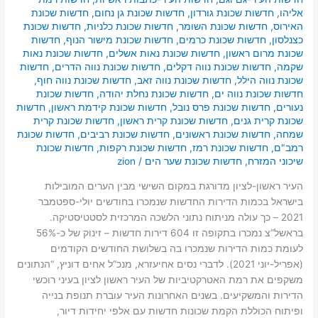
אליהו
,
חדשות שכונת גורדון
,
חדשות שכונת גן נחום
,
חדשות שכונת
האירוס
,
חדשות שכונת השומר
,
חדשות שכונת כלניות
,
חדשות שכונת
כצנלסון
,
חדשות שכונת כרמים
,
חדשות שכונת מישור הנוף
,
חדשות
שכונת מרום ראשון
,
חדשות שכונת נאות אשלים
,
חדשות שכונת נאות
שקמה
,
חדשות שכונת נווה דקלים
,
חדשות שכונת נווה הדרים
,
חדשות
שכונת נווה הילל
,
חדשות שכונת נווה זאב
,
חדשות שכונת נווה חוף
,
חדשות שכונת נווה ים
,
חדשות שכונת נחלת יהודה
,
חדשות שכונת
נעורים
,
חדשות שכונת פרס נובל
,
חדשות שכונת קידמת ראשון
,
חדשות
שכונת קרית גנים
,
חדשות שכונת קרית ראשון
,
חדשות שכונת קרית
שמחה
,
חדשות שכונת ראשונים
,
חדשות שכונת רביבים
,
חדשות שכונת
רמב"ם
,
חדשות שכונת רמז
,
חדשות שכונת רקפות
,
חדשות שכונת
שיכוני המזרח
,
חדשות שכונת שער הים
/
zion
העיר ראשון-לציון מדורגת במקום השישי מבין הערים המובילות
בישראל בכמות הדירות החדשות שנמכרו בחודשים יולי-ספטמבר
2021 – כך עולה מניתוח נתוני הלשכה המרכזית לסטטיסטיקה.
בראשל”צ נמכרו בתקופה זו 604 דירות חדשות – זינוק של כ-56%
לעומת כמות הדירות שנמכרו בה בשלושת החודשים הקודמים
(אפריל-יוני 2021). לדברי נסים אחיעזרא, מנכ”ל אחים דוניץ, “הנתונים
משקפים את רמת האטרקטיביות של העיר ראשון לציון בעיני רוכשי
הדירות והמשקיעים. בשנים האחרונות העיר עוברת תנופת בנייה
ופיתוח הכוללת הקמת שכונות חדשות עם אלפי יחידות דיור,