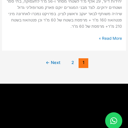
יחידות דיור, 29 אלף מ”ר לשטחי מסחר ו-56 מ”ר לתעסוקה, בתי ספר
ושטחים ירוקים. לצד מבני המגורים יוקם פארק מטרופוליני גדול
שיהיה משותף לבאר יעקב וראשון לציון. בפרויקט נמכרו לאחרונה מיני
פנטהאוז 160 מ”ר + מרפסת בשטח של 60 מ”ר וכן פנטהאוז בשטח
210 מ”ר+ מרפסת של 60 מ”ר.
Read More »
←
Next
2
1