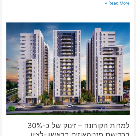
Read More »
למרות
הקורונה
–
זינוק
של
כ-30%
ברכישת
פנטהאוזים
בראשון-לציון
למרות הקורונה – זינוק של כ-30%
ברכישת פנטהאוזים בראשון-לציון