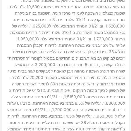
משקיעים רבים מחפשים נכסים להשקעה בשכונה, זאת בזכות
התשואה הגבוהה יחסית. המחיר הממוצע בשכונה 19,500 ש”ח למ”ר.
שכונת כצנלסון: השכונה לעמידי מרכז העיר, השכונה בנוה בעיקרה
מבתים צמודי קרקע. ב 01/21 עלות דירת 3 חדרים ממוצעת הייתה
1,520,000, וב 01/21 המחיר הממוצע עלה ל1,625,000. עלייה של
7% בממוצע בשנה האחרונה. ב 01/21 עלות דירת 4 חדרים ממוצעת
הייתה 1,730,000, וב 01/21 המחיר הממוצע עלה ל1,950,000.
עלייה של 15% בממוצע בשנה האחרונה. לדירות הקבלן המסגרת
תמ”א 38 ודירות קבלן יש השפעה רבה בעלייה זו.פרויקטים חדשים
זוכים לביקוש רב מאוד.הבניינים החדשים בסמול לקנטרי “ההסתדרות”
זכו ל ביקוש רב, דירות 5 חדרים נמכרות ב3,200,000 ₪ בממוצע
שורה תחתונה: השכונה מהווה אבן שואבת למבקשים לגור בבית פרטי
ובסמיכות למרכז העיר. המחיר הממוצע בשכונה 20,200 ש”ח למ”ר.
שכונת אברמוביץ: השכונה זכתה בשנות ה80 לתואר “שכונת היוקרה
של ראשון לציון” בזכות המיקום ואיכות הבנייה. ב 01/21 עלות דירת 3
חדרים ממוצעת הייתה 1,5150,000, וב 01/21 המחיר הממוצע עלה
ל1,630,000. עלייה של 8.5% בממוצע בשנה האחרונה. ב 01/21 עלות
דירת 4 חדרים ממוצעת הייתה 1,700,000, וב 01/21 המחיר הממוצע
עלה ל 1,950.000. עלייה של 14.5% בממוצע בשנה האחרונה. לדירות
הקבלן המסגרת תמ”א 38 יש השפעה רבה בעלייה זו. בעיית המחסור
ב”ריאות ירוקות” מרחיק זוגות צעירים. שורה תחתונה: המחיר הממוצע