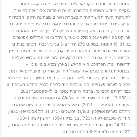
התחדשות עירונית בהיקפי גדולים, בניית אזורי תעסוקה ומסחר
ענקיים, חידוש תשתיות תחבורה, בניית מוסדות ציבור וקהילה ועוד.
להערכתי העיר תמשיך להיות בצמרת הערים מבחינת היקפי המכירות,
הביקושים לדירות בעיר גבוהים והם רק יתגברו ככל שהפיתוח יתקדם”.
חברת דוניץ בונה בראשון לציון את פרויקט “דוניץ בקריית האמנים” –
פרויקט בינוי פינוי ענק הכולל כ-1,400 יח”ד ב-14 מגדלים מפוארים
בני 19-31 קומות, במקום 276 יח”ד ב-5 בנייני רכבת ומספר בניינים
נמוכים שייהרסו ויפונו. במסגרת הפרויקט, שתוכנן על ידי משרד פייגין
אדריכלים, ייבנו גם חניונים תת קרקעיים, לובי יוקרתי, שלוש מעליות
חדישות ועוד. הפרויקט הוא הראשון בארץ מסוג בינוי פינוי –
שבמסגרתו קודם בונים את המגדל החדש, אחר כך מעבירים אליו את
הדיירים מהבניין הישן ורק לאחר מכן הורסים את הישן. כך הדיירים לא
צריכים לעבור פעמיים, הם עוברים מיד לדירה בבניין החדש בשכונה וזו
כבר דירתם הקבועה. ברמה ארצית נמכרו ביולי-ספטמבר 2021
כ-13,650 דירות חדשות, ירידה של 4.8% לעומת שלושת החודשים
הקודמים (אפריל-יוני 2021). כשליש מכלל הדירות החדשות שנמכרו
מתרכז בערים אשקלון (1,183), ירושלים (1,045), תל אביב-יפו (835),
מודיעין-מכבים-רעות (723), בני ברק (664) וראשון לציון (604).
כ-24.3% מסך הכמות המבוקשת של דירות חדשות היו במחוז המרכז,
22% במחוז ת”א ו-19% במחוז הדרום.