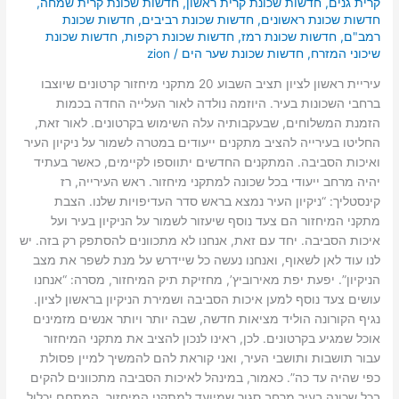
קרית גנים
,
חדשות שכונת קרית ראשון
,
חדשות שכונת קרית שמחה
,
חדשות שכונת ראשונים
,
חדשות שכונת רביבים
,
חדשות שכונת
רמב"ם
,
חדשות שכונת רמז
,
חדשות שכונת רקפות
,
חדשות שכונת
שיכוני המזרח
,
חדשות שכונת שער הים
/
zion
עיריית ראשון לציון תציב השבוע 20 מתקני מיחזור קרטונים שיוצבו
ברחבי השכונות בעיר. היוזמה נולדה לאור העלייה החדה בכמות
הזמנת המשלוחים, שבעקבותיה עלה השימוש בקרטונים. לאור זאת,
החליטו בעירייה להציב מתקנים ייעודים במטרה לשמור על ניקיון העיר
ואיכות הסביבה. המתקנים החדשים יתווספו לקיימים, כאשר בעתיד
יהיה מרחב ייעודי בכל שכונה למתקני מיחזור. ראש העירייה, רז
קינסטליך: “ניקיון העיר נמצא בראש סדר העדיפויות שלנו. הצבת
מתקני המיחזור הם צעד נוסף שיעזור לשמור על הניקיון בעיר ועל
איכות הסביבה. יחד עם זאת, אנחנו לא מתכוונים להסתפק רק בזה. יש
לנו עוד לאן לשאוף, ואנחנו נעשה כל שיידרש על מנת לשפר את מצב
הניקיון”. יפעת יפת מאירוביץ’, מחזיקת תיק המיחזור, מסרה: “אנחנו
עושים צעד נוסף למען איכות הסביבה ושמירת הניקיון בראשון לציון.
נגיף הקורונה הוליד מציאות חדשה, שבה יותר ויותר אנשים מזמינים
אוכל שמגיע בקרטונים. לכן, ראינו לנכון להציב את מתקני המיחזור
עבור תושבות ותושבי העיר, ואני קוראת להם להמשיך למיין פסולת
כפי שהיה עד כה”. כאמור, במינהל לאיכות הסביבה מתכוונים להקים
בכל שכונה בעיר מרחב סגור שמיועד למתקני המיחזור. המתחם יכלול,