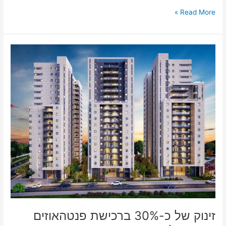
Read More »
זינוק
של
כ-30%
ברכישת
פנטהאוזים
בראשון
למרות
תקופת
הקורונה
זינוק של כ-30% ברכישת פנטהאוזים