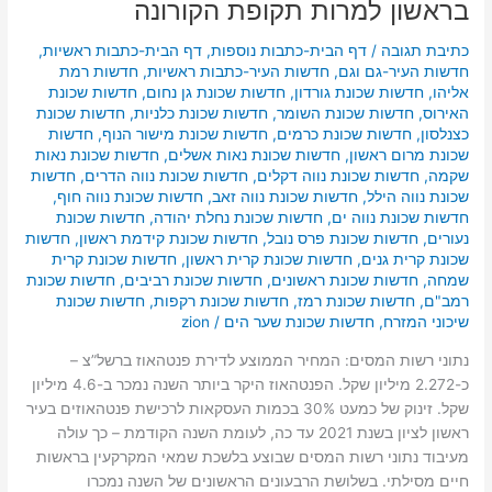
בראשון למרות תקופת הקורונה
כתיבת תגובה
/
דף הבית-כתבות נוספות
,
דף הבית-כתבות ראשיות
,
חדשות העיר-גם וגם
,
חדשות העיר-כתבות ראשיות
,
חדשות רמת
אליהו
,
חדשות שכונת גורדון
,
חדשות שכונת גן נחום
,
חדשות שכונת
האירוס
,
חדשות שכונת השומר
,
חדשות שכונת כלניות
,
חדשות שכונת
כצנלסון
,
חדשות שכונת כרמים
,
חדשות שכונת מישור הנוף
,
חדשות
שכונת מרום ראשון
,
חדשות שכונת נאות אשלים
,
חדשות שכונת נאות
שקמה
,
חדשות שכונת נווה דקלים
,
חדשות שכונת נווה הדרים
,
חדשות
שכונת נווה הילל
,
חדשות שכונת נווה זאב
,
חדשות שכונת נווה חוף
,
חדשות שכונת נווה ים
,
חדשות שכונת נחלת יהודה
,
חדשות שכונת
נעורים
,
חדשות שכונת פרס נובל
,
חדשות שכונת קידמת ראשון
,
חדשות
שכונת קרית גנים
,
חדשות שכונת קרית ראשון
,
חדשות שכונת קרית
שמחה
,
חדשות שכונת ראשונים
,
חדשות שכונת רביבים
,
חדשות שכונת
רמב"ם
,
חדשות שכונת רמז
,
חדשות שכונת רקפות
,
חדשות שכונת
שיכוני המזרח
,
חדשות שכונת שער הים
/
zion
נתוני רשות המסים: המחיר הממוצע לדירת פנטהאוז ברשל”צ –
כ-2.272 מיליון שקל. הפנטהאוז היקר ביותר השנה נמכר ב-4.6 מיליון
שקל. זינוק של כמעט 30% בכמות העסקאות לרכישת פנטהאוזים בעיר
ראשון לציון בשנת 2021 עד כה, לעומת השנה הקודמת – כך עולה
מעיבוד נתוני רשות המסים שבוצע בלשכת שמאי המקרקעין בראשות
חיים מסילתי. בשלושת הרבעונים הראשונים של השנה נמכרו