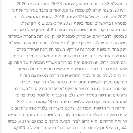
בראשל”צ 33 דירות פנטהאוז, לעומת 25-26 בלבד בשנים 2020
ו-2019. בשנה קודם לכן נמכרו 12 פנטהאוזים בלבד בעיר כך שנתוני
2021 מהווים זינוק של 175% לעומת 2018. המחיר הממוצע לדירת
פנטהאוז בראשל”צ עומד בשנת 2021 על כ-2.272 מיליון שקל.
הפנטהאוז היקר ביותר השנה נמכר תמורת 4.6 מיליון שקל בשכונת
כצנלסון. לדברי יורם אביסרור, סמנכ”ל שיווק ומכירות בחברת אביסרור
משה ובניו הפעילה בראשון לציון, “הביקוש לדירות פנטהאוז בראשל”צ
זינק בחדות בשנה האחרונה על רקע משבר הקורונה שחידד בקרב
הרוכשים את הצורך בדירה גדולה ומרווחת המאפשרת מרחב פנימי
וגם חיצוני גדול. אנו רואים זאת בבירור במשרדי המכירות של הפרויקט
שאנו בונים כיום בעיר – הרוכשים מחפשים מרפסת גדולה מאוד
ומוכנים לשלם על זה כסף. ההתעניינות הרבה מגיעה גם הודות
למיקום מצוין ולנגישות תחבורתית גבוהה של הפרויקט”. חברת
אביסרור משה ובניו בונה את פרויקט “אביסרור בנרקיסים” בשכונת
נרקיסים החדשה במזרח ראשון לציון הנבנית על שטח בסיס צריפין
שהתפנה. הפרויקט כולל שלושה בניינים בני 18 קומות ובהם 207
יחידות דיור חדשות. הפרויקט שתכנן משרד רן בלנדר אדריכלות ובינוי
ערים כולל גם מעליות מפוארות, לובי כפול ושטחים משותפים נוספים
לרווחת הדיירים. הוא קרוב לצירי תנועה מרכזיים כמו כביש 431, כביש
44 , כביש 6 וכן לתחנת הרכבת. שכונת “נרקיסים” תכלול כ-4,000