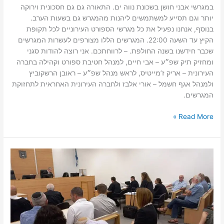
במגרשי אבני חושן בשכונת נווה ים. התאורה גם גם חסכונית וירוקה
יותר וגם תסייע למשתמשים ליהנות מהמגרש גם בשעות הערב.
בנוסף, אנחנו נפעיל את כל מגרשי הספורט העירוניים לכל תקופת
הקיץ עד השעה 22:00. המגרשים הללו מצורפים לעשרות המגרשים
שכבר חידשנו בשנה החולפת. – לרווחתכם. אני רוצה להודות סגני
ומחזיק תיק שפ״ע – אבי חיים, למנהל חטיבת ספורט וקהילה בחברה
העירונית – אריק ז’מייטיס, לראש מנהל שפ״ע – ראובן הרשקוביץ
ולמנהל אגף חשמל – אורי אלבז ולחברה העירונית האחראית לתחזוקת
המגרשים.
Read More »
ממשיכים
במאבק
רעש
המטוסים
מעל
שכונות
מערב