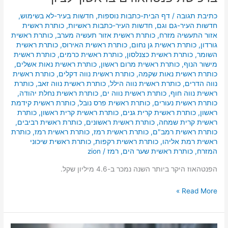
כתיבת תגובה
/
דף הבית-כתבות נוספות
,
חדשות בעיר-לא בשימוש
,
חדשות העיר-גם וגם
,
חדשות העיר-כתבות ראשיות
,
כותרת ראשית
אזור התעשיה מזרח
,
כותרת ראשית אזור תעשיה מערב
,
כותרת ראשית
גורדון
,
כותרת ראשית גן נחום
,
כותרת ראשית האירוס
,
כותרת ראשית
השומר
,
כותרת ראשית כצנלסון
,
כותרת ראשית כרמים
,
כותרת ראשית
מישור הנוף
,
כותרת ראשית מרום ראשון
,
כותרת ראשית נאות אשלים
,
כותרת ראשית נאות שקמה
,
כותרת ראשית נווה דקלים
,
כותרת ראשית
נווה הדרים
,
כותרת ראשית נווה הילל
,
כותרת ראשית נווה זאב
,
כותרת
ראשית נווה חוף
,
כותרת ראשית נווה ים
,
כותרת ראשית נחלת יהודה
,
כותרת ראשית נעורים
,
כותרת ראשית פרס נובל
,
כותרת ראשית קידמת
ראשון
,
כותרת ראשית קרית גנים
,
כותרת ראשית קרית ראשון
,
כותרת
ראשית קרית שמחה
,
כותרת ראשית ראשונים
,
כותרת ראשית רביבים
,
כותרת ראשית רמב"ם
,
כותרת ראשית רמז
,
כותרת ראשית רמז
,
כותרת
ראשית רמת אליהו
,
כותרת ראשית רקפות
,
כותרת ראשית שיכוני
המזרח
,
כותרת ראשית שער הים
,
רמז
/
zion
הפנטהאוז היקר ביותר השנה נמכר ב-4.6 מיליון שקל.
Read More »