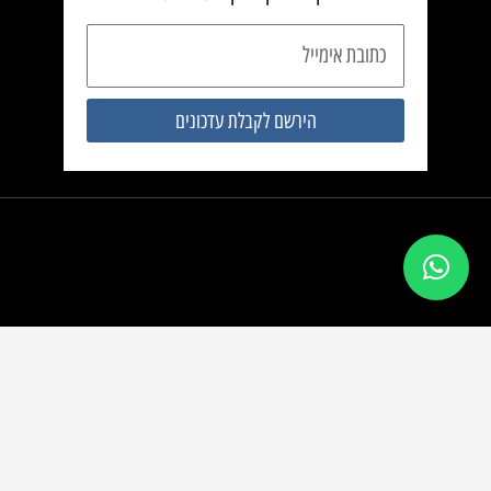
כתובת
אימייל
הירשם לקבלת עדכונים
השקעות נדל”ן
rishonbanadlan