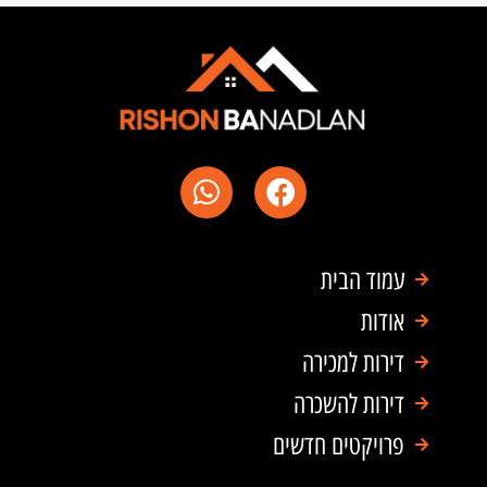
W
F
h
a
a
c
t
e
עמוד הבית
s
b
a
o
אודות
p
o
דירות למכירה
p
k
דירות להשכרה
פרויקטים חדשים