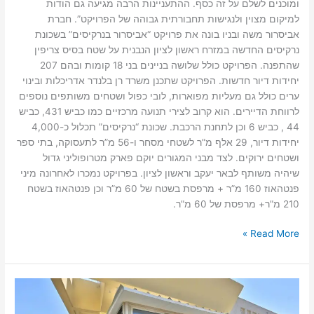
ומוכנים לשלם על זה כסף. ההתעניינות הרבה מגיעה גם הודות
למיקום מצוין ולנגישות תחבורתית גבוהה של הפרויקט”. חברת
אביסרור משה ובניו בונה את פרויקט “אביסרור בנרקיסים” בשכונת
נרקיסים החדשה במזרח ראשון לציון הנבנית על שטח בסיס צריפין
שהתפנה. הפרויקט כולל שלושה בניינים בני 18 קומות ובהם 207
יחידות דיור חדשות. הפרויקט שתכנן משרד רן בלנדר אדריכלות ובינוי
ערים כולל גם מעליות מפוארות, לובי כפול ושטחים משותפים נוספים
לרווחת הדיירים. הוא קרוב לצירי תנועה מרכזיים כמו כביש 431, כביש
44 , כביש 6 וכן לתחנת הרכבת. שכונת “נרקיסים” תכלול כ-4,000
יחידות דיור, 29 אלף מ”ר לשטחי מסחר ו-56 מ”ר לתעסוקה, בתי ספר
ושטחים ירוקים. לצד מבני המגורים יוקם פארק מטרופוליני גדול
שיהיה משותף לבאר יעקב וראשון לציון. בפרויקט נמכרו לאחרונה מיני
פנטהאוז 160 מ”ר + מרפסת בשטח של 60 מ”ר וכן פנטהאוז בשטח
210 מ”ר+ מרפסת של 60 מ”ר.
Read More »
נכסים
שכונת