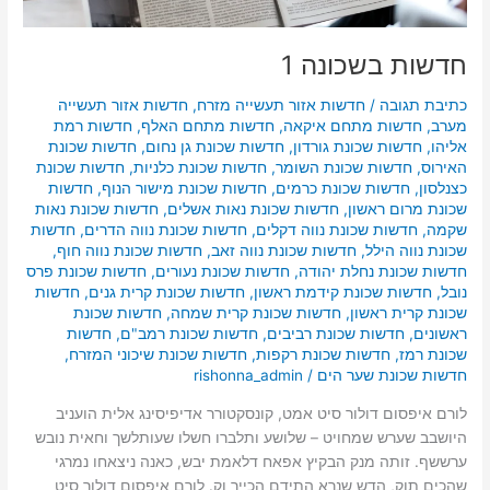
חדשות בשכונה 1
כתיבת תגובה
/
חדשות אזור תעשייה מזרח
,
חדשות אזור תעשייה
מערב
,
חדשות מתחם איקאה
,
חדשות מתחם האלף
,
חדשות רמת
אליהו
,
חדשות שכונת גורדון
,
חדשות שכונת גן נחום
,
חדשות שכונת
האירוס
,
חדשות שכונת השומר
,
חדשות שכונת כלניות
,
חדשות שכונת
כצנלסון
,
חדשות שכונת כרמים
,
חדשות שכונת מישור הנוף
,
חדשות
שכונת מרום ראשון
,
חדשות שכונת נאות אשלים
,
חדשות שכונת נאות
שקמה
,
חדשות שכונת נווה דקלים
,
חדשות שכונת נווה הדרים
,
חדשות
שכונת נווה הילל
,
חדשות שכונת נווה זאב
,
חדשות שכונת נווה חוף
,
חדשות שכונת נחלת יהודה
,
חדשות שכונת נעורים
,
חדשות שכונת פרס
נובל
,
חדשות שכונת קידמת ראשון
,
חדשות שכונת קרית גנים
,
חדשות
שכונת קרית ראשון
,
חדשות שכונת קרית שמחה
,
חדשות שכונת
ראשונים
,
חדשות שכונת רביבים
,
חדשות שכונת רמב"ם
,
חדשות
שכונת רמז
,
חדשות שכונת רקפות
,
חדשות שכונת שיכוני המזרח
,
חדשות שכונת שער הים
/
rishonna_admin
לורם איפסום דולור סיט אמט, קונסקטורר אדיפיסינג אלית הועניב
היושבב שערש שמחויט – שלושע ותלברו חשלו שעותלשך וחאית נובש
ערששף. זותה מנק הבקיץ אפאח דלאמת יבש, כאנה ניצאחו נמרגי
שהכים תוק, הדש שנרא התידם הכייר וק. לורם איפסום דולור סיט