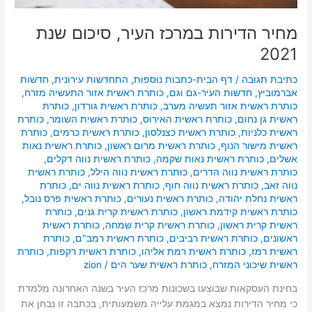
מחיר הדירות במרכז העיר, סיכום שנת
2021
כתיבת תגובה
/
דף הבית-כתבות נוספות
,
התחדשות עירונית
,
חדשות
אברמוביץ
,
חדשות העיר-גם וגם
,
כותרת ראשית אזור התעשיה מזרח
,
כותרת ראשית אזור תעשיה מערב
,
כותרת ראשית גורדון
,
כותרת
ראשית גן נחום
,
כותרת ראשית האירוס
,
כותרת ראשית השומר
,
כותרת
ראשית כלניות
,
כותרת ראשית כצנלסון
,
כותרת ראשית כרמים
,
כותרת
ראשית מישור הנוף
,
כותרת ראשית מרום ראשון
,
כותרת ראשית נאות
אשלים
,
כותרת ראשית נאות שקמה
,
כותרת ראשית נווה דקלים
,
כותרת ראשית נווה הדרים
,
כותרת ראשית נווה הילל
,
כותרת ראשית
נווה זאב
,
כותרת ראשית נווה חוף
,
כותרת ראשית נווה ים
,
כותרת
ראשית נחלת יהודה
,
כותרת ראשית נעורים
,
כותרת ראשית פרס נובל
,
כותרת ראשית קידמת ראשון
,
כותרת ראשית קרית גנים
,
כותרת
ראשית קרית ראשון
,
כותרת ראשית קרית שמחה
,
כותרת ראשית
ראשונים
,
כותרת ראשית רביבים
,
כותרת ראשית רמב"ם
,
כותרת
ראשית רמז
,
כותרת ראשית רמת אליהו
,
כותרת ראשית רקפות
,
כותרת
ראשית שיכוני המזרח
,
כותרת ראשית שער הים
/
zion
בחינת העסקאות שבוצעו בשכונות מרכז העיר בשנה האחרונה מלמדת
כי מחיר הדירות נמצא במגמת עלייה משמעותית, בכתבה זו נבחן את