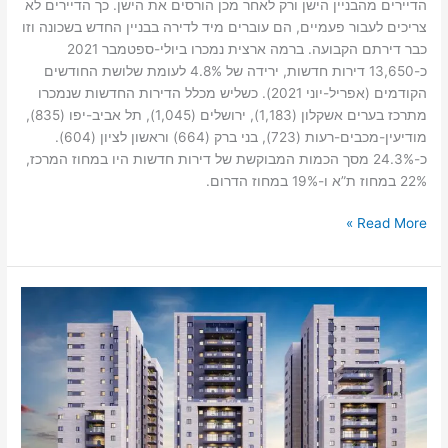
הדיירים מהבניין הישן ורק לאחר מכן הורסים את הישן. כך הדיירים לא
צריכים לעבור פעמיים, הם עוברים מיד לדירה בבניין החדש בשכונה וזו
כבר דירתם הקבועה. ברמה ארצית נמכרו ביולי-ספטמבר 2021
כ-13,650 דירות חדשות, ירידה של 4.8% לעומת שלושת החודשים
הקודמים (אפריל-יוני 2021). כשליש מכלל הדירות החדשות שנמכרו
מתרכז בערים אשקלון (1,183), ירושלים (1,045), תל אביב-יפו (835),
מודיעין-מכבים-רעות (723), בני ברק (664) וראשון לציון (604).
כ-24.3% מסך הכמות המבוקשת של דירות חדשות היו במחוז המרכז,
22% במחוז ת”א ו-19% במחוז הדרום.
Read More »
זינוק
של
כ-30%
ברכישת
פנטהאוזים
בראשון
למרות