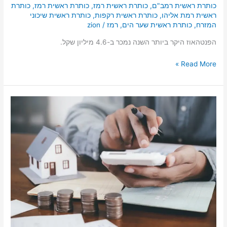
כותרת ראשית רמב"ם
,
כותרת ראשית רמז
,
כותרת ראשית רמז
,
כותרת
ראשית רמת אליהו
,
כותרת ראשית רקפות
,
כותרת ראשית שיכוני
המזרח
,
כותרת ראשית שער הים
,
רמז
/
zion
הפנטהאוז היקר ביותר השנה נמכר ב-4.6 מיליון שקל.
Read More »
מחיר
הדירות
במרכז
העיר,
סיכום
שנת
2021