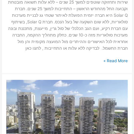
שירות ותחזוקה שוטפים למשך 25 שנים – ללא עלות תשואה מובטחת
וקבועה החל מהחודש הראשון – התחייבות למשך 25 שנים. חברת
Solar Q היא חברה יזמית הפועלת לאיתור שטחי גג לבניית מערכות
סולאריות, ללא שום השקעה של בעל הנכס. חברת Solar Q, בשיתוף
עם חברת רקיע, ועם הגב הכלכלי של סול גרין, מייעצת, מתכננת ובונה
מערכות סולאריות מזה כ-10 שנים. כחלק מתהליך ההקמה, החברה
אחראית לכל האישורים וההיתרים מול המועצה מקומית והן מול
חברת החשמל. לבדיקה ללא עלות או התחייבות , לחצו כאן
Read More »
ראשון
לציון
מדורגת
במקום
השישי
בישראל
במכירת
דירות