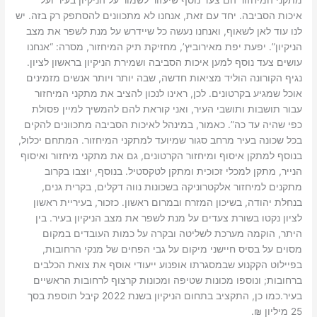
איכות הסביבה. יחד עם זאת, אנחנו לא מתכוונים להסתפק רק בזה. יש
לנו עוד לאן לשאוף, ואנחנו נעשה כל שיידרש על מנת לשפר את מצב
הניקיון”. יפעת יפת מאירוביץ’, מחזיקת תיק המיחזור, מסרה: “אנחנו
עושים צעד נוסף למען איכות הסביבה ושמירת הניקיון בראשון לציון.
נגיף הקורונה הוליד מציאות חדשה, שבה יותר ויותר אנשים מזמינים
אוכל שמגיע בקרטונים. לכן, ראינו לנכון להציב את מתקני המיחזור
עבור תושבות ותושבי העיר, ואני קוראת להם להמשיך למיין פסולת
כפי שהיה עד כה”. כאמור, במינהל לאיכות הסביבה מתכוונים להקים
בכל שכונה בעיר מרחב סגור שמיועד למתקני המיחזור. המתחם יכלול,
בנוסף למתקן איסוף ומיחזור הקרטונים, גם את מתקני מיחזור ואיסוף
הנייר, מתקן למכלי זכוכית ומתקן לטקסטיל. בנוסף, יוצבו בקרוב
מתקנים למיחזור אלקטרוניקה בשכונות נווה דקלים, בקרית גנים,
בנחלת יהודה, בשיכון המזרח ובמרום ראשון. כזכור, בעיריית ראשון
לציון נקטו בשורת צעדים על מנת לשפר את מצב הניקיון בעיר. בין
היתר, הוקמה מערכת לשליטה ובקרה על כמות העובדים במקום
מסוים על בסיס חיישני מיקום על גבי הפחים של מנקי הרחובות,
בפיילוט הקקנוע שבמסגרתו אופנוע ייעודי אוסף את צואת הכלבים
ברחובות; ונוספו מכונות שטיפה ומכונות קרצוף לרחובות הראשיים
בעיר.כמו כן, התקציב בתחום הניקיון בשנת 2022 קיבל תוספת בסך
25 מיליון ₪.