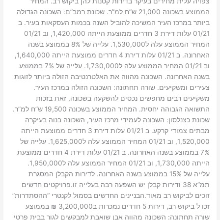
צפויה עלית מחירים בעיקר בדירות קטנות להן ביקוש רב. המחיר
הממוצע בשכונה 21,000 ש”ח למ”ר. שכונת רמב”ם: השכונה הגדולה
ביותר במרכז העיר המשיכה להוביל השנה בכמות העסקאות בעיר. ב
01/21 עלות דירת 3 חדרים ממוצעת הייתה 1,420,000, וב 01/21
המחיר הממוצע עלה ל1,530,000. עלייה של 8% בממוצע בשנה
האחרונה. ב 01/21 עלות דירת 4 חדרים ממוצעת הייתה 1,640,000,
וב 01/21 המחיר הממוצע עלה ל1,730,000. עלייה של 7% בממוצע
בשנה האחרונה. השכונה מהווה את האלטרנטיבה הזולה ביותר לזוגות
צעירים ומשקיעים. שורה תחתונה: השכונה הזולה במרכז העיר.
משקיעים רבים מחפשים נכסים להשקעה בשכונה, זאת בזכות
התשואה הגבוהה יחסית. המחיר הממוצע בשכונה 19,500 ש”ח למ”ר.
שכונת כצנלסון: השכונה לעמידי מרכז העיר, השכונה בנוה בעיקרה
מבתים צמודי קרקע. ב 01/21 עלות דירת 3 חדרים ממוצעת הייתה
1,520,000, וב 01/21 המחיר הממוצע עלה ל1,625,000. עלייה של
7% בממוצע בשנה האחרונה. ב 01/21 עלות דירת 4 חדרים ממוצעת
הייתה 1,730,000, וב 01/21 המחיר הממוצע עלה ל1,950,000.
עלייה של 15% בממוצע בשנה האחרונה. לדירות הקבלן המסגרת
תמ”א 38 ודירות קבלן יש השפעה רבה בעלייה זו.פרויקטים חדשים
זוכים לביקוש רב מאוד.הבניינים החדשים בסמול לקנטרי “ההסתדרות”
זכו ל ביקוש רב, דירות 5 חדרים נמכרות ב3,200,000 ₪ בממוצע
שורה תחתונה: השכונה מהווה אבן שואבת למבקשים לגור בבית פרטי