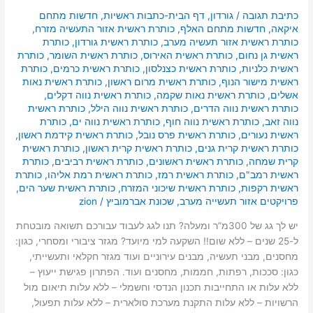
כתיבת תגובה
/
גורדון
,
דף הבית-כתבות ראשיות
,
חדשות מתחם
איקאה
,
חדשות מתחם האלף
,
כותרת ראשית אזור התעשיה מזרח
,
כותרת ראשית אזור תעשיה מערב
,
כותרת ראשית גורדון
,
כותרת
ראשית גן נחום
,
כותרת ראשית האירוס
,
כותרת ראשית השומר
,
כותרת
ראשית כלניות
,
כותרת ראשית כצנלסון
,
כותרת ראשית כרמים
,
כותרת
ראשית מישור הנוף
,
כותרת ראשית מרום ראשון
,
כותרת ראשית נאות
אשלים
,
כותרת ראשית נאות שקמה
,
כותרת ראשית נווה דקלים
,
כותרת ראשית נווה הדרים
,
כותרת ראשית נווה הילל
,
כותרת ראשית
נווה זאב
,
כותרת ראשית נווה חוף
,
כותרת ראשית נווה ים
,
כותרת
ראשית נעורים
,
כותרת ראשית פרס נובל
,
כותרת ראשית קידמת ראשון
,
כותרת ראשית קרית גנים
,
כותרת ראשית קרית ראשון
,
כותרת ראשית
קרית שמחה
,
כותרת ראשית ראשונים
,
כותרת ראשית רביבים
,
כותרת
ראשית רמב"ם
,
כותרת ראשית רמז
,
כותרת ראשית רמת אליהו
,
כותרת
ראשית רקפות
,
כותרת ראשית שיכוני המזרח
,
כותרת ראשית שער הים
,
פרויקטים אזור תעשייה מערב
,
שכונת אברמוביץ
/
zion
יש לך גג של 300מ”ר ומעלה? תנו לגג לעבוד עבורכם תשואה מובטחת
ל-25 שנים – ללא שום!! השקעה למי מיועד? מגזר ציבורי ומסחרי, כגון:
מחסנים, מבני תעשיה, מבנים עירוניים ועוד מגזר חקלאי ותעשייתי,
כגון: סככות, רפתות, חממות, מחסנים ועוד. הפתרון פגישת ייעוץ –
ללא עלות או התחייבות תכנון הנדסי וחשמלי – ללא עלות תיאום מול
הרשויות – ללא עלות התקנת מערכת סולארית – ללא עלות תפעול,