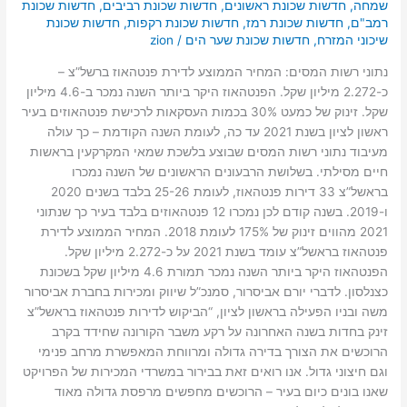
שמחה
,
חדשות שכונת ראשונים
,
חדשות שכונת רביבים
,
חדשות שכונת
רמב"ם
,
חדשות שכונת רמז
,
חדשות שכונת רקפות
,
חדשות שכונת
שיכוני המזרח
,
חדשות שכונת שער הים
/
zion
נתוני רשות המסים: המחיר הממוצע לדירת פנטהאוז ברשל”צ –
כ-2.272 מיליון שקל. הפנטהאוז היקר ביותר השנה נמכר ב-4.6 מיליון
שקל. זינוק של כמעט 30% בכמות העסקאות לרכישת פנטהאוזים בעיר
ראשון לציון בשנת 2021 עד כה, לעומת השנה הקודמת – כך עולה
מעיבוד נתוני רשות המסים שבוצע בלשכת שמאי המקרקעין בראשות
חיים מסילתי. בשלושת הרבעונים הראשונים של השנה נמכרו
בראשל”צ 33 דירות פנטהאוז, לעומת 25-26 בלבד בשנים 2020
ו-2019. בשנה קודם לכן נמכרו 12 פנטהאוזים בלבד בעיר כך שנתוני
2021 מהווים זינוק של 175% לעומת 2018. המחיר הממוצע לדירת
פנטהאוז בראשל”צ עומד בשנת 2021 על כ-2.272 מיליון שקל.
הפנטהאוז היקר ביותר השנה נמכר תמורת 4.6 מיליון שקל בשכונת
כצנלסון. לדברי יורם אביסרור, סמנכ”ל שיווק ומכירות בחברת אביסרור
משה ובניו הפעילה בראשון לציון, “הביקוש לדירות פנטהאוז בראשל”צ
זינק בחדות בשנה האחרונה על רקע משבר הקורונה שחידד בקרב
הרוכשים את הצורך בדירה גדולה ומרווחת המאפשרת מרחב פנימי
וגם חיצוני גדול. אנו רואים זאת בבירור במשרדי המכירות של הפרויקט
שאנו בונים כיום בעיר – הרוכשים מחפשים מרפסת גדולה מאוד