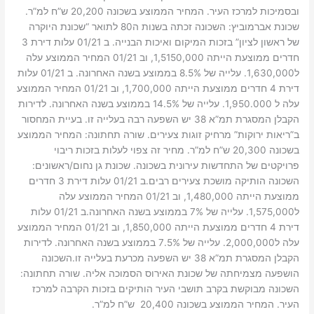
ובסמיכות למרכז העיר. המחיר הממוצע בשכונה 20,200 ש”ח למ”ר.
שכונת אברמוביץ: השכונה זכתה בשנות ה80 לתואר “שכונת היוקרה
של ראשון לציון” בזכות המיקום ואיכות הבנייה. ב 01/21 עלות דירת 3
חדרים ממוצעת הייתה 1,5150,000, וב 01/21 המחיר הממוצע עלה
ל1,630,000. עלייה של 8.5% בממוצע בשנה האחרונה. ב 01/21 עלות
דירת 4 חדרים ממוצעת הייתה 1,700,000, וב 01/21 המחיר הממוצע
עלה ל 1,950.000. עלייה של 14.5% בממוצע בשנה האחרונה. לדירות
הקבלן המסגרת תמ”א 38 יש השפעה רבה בעלייה זו. בעיית המחסור
ב”ריאות ירוקות” מרחיק זוגות צעירים. שורה תחתונה: המחיר הממוצע
בשכונה 20,300 ש”ח למ”ר. מחיר זה צפוי לעלות בזכות ריבוי
פרויקטים של התחדשות עירונית בשכונה. שכונת גן נחום/ראשונים:
השכונה הותיקה מושכת צעירים רבים.ב 01/21 עלות דירת 3 חדרים
ממוצעת הייתה 1,480,000, וב 01/21 המחיר הממוצע עלה
ל1,575,000. עלייה של 7% בממוצע בשנה האחרונה.ב 01/21 עלות
דירת 4 חדרים ממוצעת הייתה 1,850,000, וב 01/21 המחיר הממוצע
עלה ל2,000,000. עלייה של 7.5% בממוצע בשנה האחרונה. לדירות
הקבלן המסגרת תמ”א 38 יש השפעה מכרעת בעלייה זו.השכונה
הושפעה מצמיחתה של שכונת האירוס הסמוכה אליה. שורה תחתונה:
השכונה מבוקשת בקרב תושבי העיר הותיקים בזכות הקרבה למרכז
העיר. המחיר הממוצע בשכונה 20,400 ש”ח למ”ר.