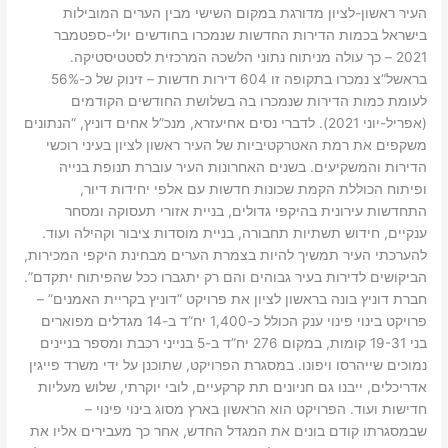
העיר ראשון-לציון מדורגת במקום השישי מבין הערים המובילות
בישראל בכמות הדירות החדשות שנמכרו בחודשים יולי-ספטמבר
2021 – כך עולה מניתוח נתוני הלשכה המרכזית לסטטיסטיקה.
בראשל”צ נמכרו בתקופה זו 604 דירות חדשות – זינוק של כ-56%
לעומת כמות הדירות שנמכרו בה בשלושת החודשים הקודמים
(אפריל-יוני 2021). לדברי נסים אחיעזרא, מנכ”ל אחים דוניץ, “הנתונים
משקפים את רמת האטרקטיביות של העיר ראשון לציון בעיני רוכשי
הדירות והמשקיעים. בשנים האחרונות העיר עוברת תנופת בנייה
ופיתוח הכוללת הקמת שכונות חדשות עם אלפי יחידות דיור,
התחדשות עירונית בהיקפי גדולים, בניית אזורי תעסוקה ומסחר
ענקיים, חידוש תשתיות תחבורה, בניית מוסדות ציבור וקהילה ועוד.
להערכתי העיר תמשיך להיות בצמרת הערים מבחינת היקפי המכירות,
הביקושים לדירות בעיר גבוהים והם רק יתגברו ככל שהפיתוח יתקדם”.
חברת דוניץ בונה בראשון לציון את פרויקט “דוניץ בקריית האמנים” –
פרויקט בינוי פינוי ענק הכולל כ-1,400 יח”ד ב-14 מגדלים מפוארים
בני 19-31 קומות, במקום 276 יח”ד ב-5 בנייני רכבת ומספר בניינים
נמוכים שייהרסו ויפונו. במסגרת הפרויקט, שתוכנן על ידי משרד פייגין
אדריכלים, ייבנו גם חניונים תת קרקעיים, לובי יוקרתי, שלוש מעליות
חדישות ועוד. הפרויקט הוא הראשון בארץ מסוג בינוי פינוי –
שבמסגרתו קודם בונים את המגדל החדש, אחר כך מעבירים אליו את