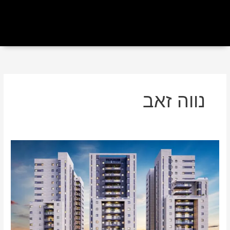
נווה זאב
למרות
הקורונה
–
זינוק
של
כ-30%
ברכישת
פנטהאוזים