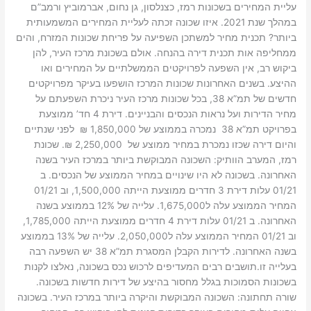
עליית המחירים בשכונות רמז, כצנלסון, גן נחום, אברמוביץ ורמב”ם
במהלך שנת 2021. איזו שכונה זכתה לעליית המחירים המשמעותית
ביותר? תכנית מחיר למשתכן השפיעה על פריחת שכונות המזרח, והים
ממחליפה אות תכנית דירה בהנחה. אולם בשכונת מרכז העיר, להן
ביקוש רב, אין השפעה לפרויקטים הממשלתיים על המחירים ואו
ההיצע. בשנים האחרונות שכונות המרכז הושפעו בעיקר מפרויקטים
חדשים של תמ”א 38, בכל שכונות מרכז העיר ניכרת השפעתם על
מחיר הדירות ועל נראות הנכסים והבניינים. דירת 4 חד’ ממוצעת
בפרויקט תמ”א 38 נמכרה בממוצע של 1,850,000 ₪ לפני שנתיים
והיום דירה שכזו נמכרת במחיר ממוצע של 2,250,000 ₪. שכונת
רמז, המערב הוותיק: השכונה המבוקשת ביותר במרכז העיר בשנה
האחרונה. בשכונה לא היו שינויים במחיר הממוצע של הנכסים. ב
01/21 עלות דירת 3 חדרים ממוצעת הייתה 1,500,000, וב 01/21
המחיר הממוצע עלה ל1,675,000. עלייה של 12% בממוצע בשנה
האחרונה. ב 01/21 עלות דירת 4 חדרים ממוצעת הייתה 1,785,000,
וב 01/21 המחיר הממוצע עלה ל2,050,000. עלייה של 13% בממוצע
בשנה האחרונה. לדירות הקבלן המסגרת תמ”א 38 יש השפעה רבה
בעלייה זו.תושבים רבים המעדיפים לרכוש נכס בשכונה, נאלצו לקנות
בשכונות הסמוכות בגלל מחסור בהיצע של דירות חדשות בשכונה.
שורה תחתונה: השכונה המבוקשת והיקרה ביותר במרכז העיר. בשכונה