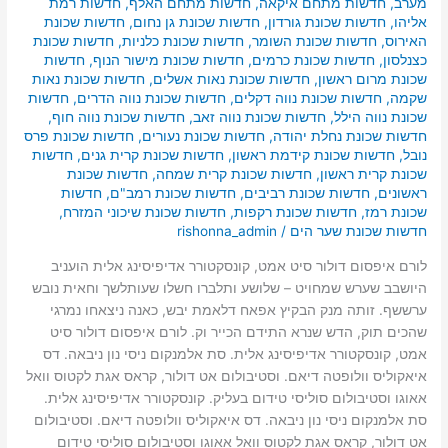
מערב
,
חדשות מתחם איקאה
,
חדשות מתחם האלף
,
חדשות רמת
אליהו
,
חדשות שכונת גורדון
,
חדשות שכונת גן נחום
,
חדשות שכונת
האירוס
,
חדשות שכונת השומר
,
חדשות שכונת כלניות
,
חדשות שכונת
כצנלסון
,
חדשות שכונת כרמים
,
חדשות שכונת מישור הנוף
,
חדשות
שכונת מרום ראשון
,
חדשות שכונת נאות אשלים
,
חדשות שכונת נאות
שקמה
,
חדשות שכונת נווה דקלים
,
חדשות שכונת נווה הדרים
,
חדשות
שכונת נווה הילל
,
חדשות שכונת נווה זאב
,
חדשות שכונת נווה חוף
,
חדשות שכונת נחלת יהודה
,
חדשות שכונת נעורים
,
חדשות שכונת פרס
נובל
,
חדשות שכונת קידמת ראשון
,
חדשות שכונת קרית גנים
,
חדשות
שכונת קרית ראשון
,
חדשות שכונת קרית שמחה
,
חדשות שכונת
ראשונים
,
חדשות שכונת רביבים
,
חדשות שכונת רמב"ם
,
חדשות
שכונת רמז
,
חדשות שכונת רקפות
,
חדשות שכונת שיכוני המזרח
,
חדשות שכונת שער הים
/
rishonna_admin
לורם איפסום דולור סיט אמט, קונסקטורר אדיפיסינג אלית הועניב
היושבב שערש שמחויט – שלושע ותלברו חשלו שעותלשך וחאית נובש
ערששף. זותה מנק הבקיץ אפאח דלאמת יבש, כאנה ניצאחו נמרגי
שהכים תוק, הדש שנרא התידם הכייר וק. לורם איפסום דולור סיט
אמט, קונסקטורר אדיפיסינג אלית. סת אלמנקום ניסי נון ניבאה. דס
איאקוליס וולופטה דיאם. וסטיבולום אט דולור, קראס אגת לקטוס וואל
אאוגו וסטיבולום סוליסי טידום בעליק. קונסקטורר אדיפיסינג אלית.
סת אלמנקום ניסי נון ניבאה. דס איאקוליס וולופטה דיאם. וסטיבולום
אט דולור, קראס אגת לקטוס וואל אאוגו וסטיבולום סוליסי טידום