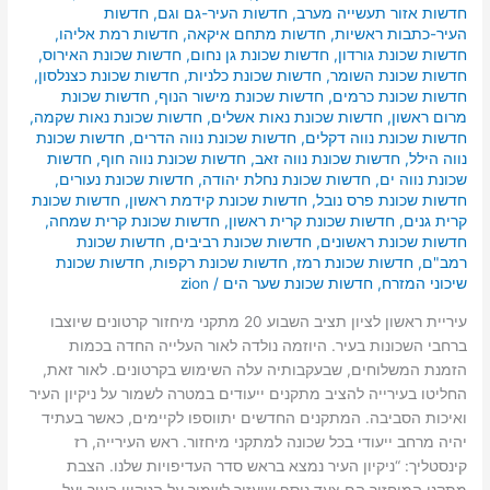
חדשות אזור תעשייה מערב
,
חדשות העיר-גם וגם
,
חדשות
העיר-כתבות ראשיות
,
חדשות מתחם איקאה
,
חדשות רמת אליהו
,
חדשות שכונת גורדון
,
חדשות שכונת גן נחום
,
חדשות שכונת האירוס
,
חדשות שכונת השומר
,
חדשות שכונת כלניות
,
חדשות שכונת כצנלסון
,
חדשות שכונת כרמים
,
חדשות שכונת מישור הנוף
,
חדשות שכונת
מרום ראשון
,
חדשות שכונת נאות אשלים
,
חדשות שכונת נאות שקמה
,
חדשות שכונת נווה דקלים
,
חדשות שכונת נווה הדרים
,
חדשות שכונת
נווה הילל
,
חדשות שכונת נווה זאב
,
חדשות שכונת נווה חוף
,
חדשות
שכונת נווה ים
,
חדשות שכונת נחלת יהודה
,
חדשות שכונת נעורים
,
חדשות שכונת פרס נובל
,
חדשות שכונת קידמת ראשון
,
חדשות שכונת
קרית גנים
,
חדשות שכונת קרית ראשון
,
חדשות שכונת קרית שמחה
,
חדשות שכונת ראשונים
,
חדשות שכונת רביבים
,
חדשות שכונת
רמב"ם
,
חדשות שכונת רמז
,
חדשות שכונת רקפות
,
חדשות שכונת
שיכוני המזרח
,
חדשות שכונת שער הים
/
zion
עיריית ראשון לציון תציב השבוע 20 מתקני מיחזור קרטונים שיוצבו
ברחבי השכונות בעיר. היוזמה נולדה לאור העלייה החדה בכמות
הזמנת המשלוחים, שבעקבותיה עלה השימוש בקרטונים. לאור זאת,
החליטו בעירייה להציב מתקנים ייעודים במטרה לשמור על ניקיון העיר
ואיכות הסביבה. המתקנים החדשים יתווספו לקיימים, כאשר בעתיד
יהיה מרחב ייעודי בכל שכונה למתקני מיחזור. ראש העירייה, רז
קינסטליך: “ניקיון העיר נמצא בראש סדר העדיפויות שלנו. הצבת
מתקני המיחזור הם צעד נוסף שיעזור לשמור על הניקיון בעיר ועל