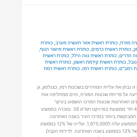
יה מזרח
,
כותרת ראשית אזור תעשיה מערב
,
כותרת
ן
,
כותרת ראשית כרמים
,
כותרת ראשית מישור הנוף
,
וה הדרים
,
כותרת ראשית נווה הילל
,
כותרת ראשית
ובל
,
כותרת ראשית קידמת ראשון
,
כותרת ראשית
ת רמב"ם
,
כותרת ראשית רמז
,
כותרת ראשית רמת
בחן את עליית המחירים בשכונות רמז, כצנלסון, גן
יר למשתכן השפיעה על פריחת שכונות המזרח, והים ממחליפה אות
ים האחרונות שכונות המרכז הושפעו בעיקר
מפרויקטים חדשים של תמ”א 38, בכל שכונות מרכז העיר ניכרת השפעתם על מחיר הדירות ועל נראות הנכסים והבניינים. דירת 4 חד’ ממוצעת בפרויקט תמ”א 38 נמכרה בממוצע
2,250 ₪. שכונת רמז, המערב הוותיק: השכונה המבוקשת ביותר במרכז העיר בשנה האחרונה.
בשכונה לא היו שינויים במחיר הממוצע של הנכסים. ב 01/21 עלות דירת 3 חדרים ממוצעת הייתה 1,500,000, וב 01/21 המחיר הממוצע עלה ל1,675,000. עלייה של 12% בממוצע
בשנה האחרונה. ב 01/21 עלות דירת 4 חדרים ממוצעת הייתה 1,785,000, וב 01/21 המחיר הממוצע עלה ל2,050,000. עלייה של 13% בממוצע בשנה האחרונה. לדירות הקבלן