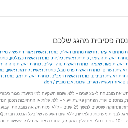
סה פסיבית מהגג שלכם
ת מתחם איקאה
,
חדשות מתחם האלף
,
כותרת ראשית אזור התעשיה מזרח
ותרת ראשית השומר
,
כותרת ראשית כלניות
,
כותרת ראשית כצנלסון
,
כותר
 ראשית נאות שקמה
,
כותרת ראשית נווה דקלים
,
כותרת ראשית נווה הדרי
ראשית נעורים
,
כותרת ראשית פרס נובל
,
כותרת ראשית קידמת ראשון
,
כות
ותרת ראשית רביבים
,
כותרת ראשית רמב"ם
,
כותרת ראשית רמז
,
כותרת ר
ים אזור תעשייה מערב
,
שכונת אברמוביץ
/
zion
יש לך גג של 300מ”ר ומעלה? תנו לגג לעבוד עבורכם תשואה מובטחת ל-25 שנים – ללא שו
ת, מחסנים ועוד. הפתרון פגישת ייעוץ – ללא עלות או התחייבות תכנון הנ
סול גרין, מייעצת, מתכננת ובונה מערכות סולאריות מזה כ-10 שנים. כחלק מתהליך ההקמה, החבר