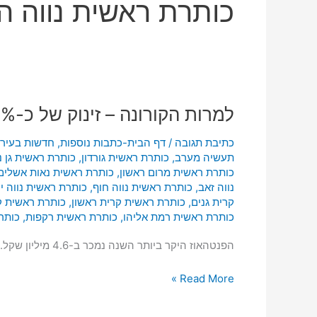
כותרת ראשית נווה ה
למרות
למרות הקורונה – זינוק של כ-30% ברכישת פנטהאוזים בראשון-לציון
הקורונה
–
כתיבת תגובה
/
דף הבית-כתבות נוספות
,
חדשות בעיר
זינוק
תעשיה מערב
,
כותרת ראשית גורדון
,
כותרת ראשית גן נ
של
כותרת ראשית מרום ראשון
,
כותרת ראשית נאות אשלים
כ-30%
נווה זאב
,
כותרת ראשית נווה חוף
,
כותרת ראשית נווה י
ברכישת
קרית גנים
,
כותרת ראשית קרית ראשון
,
כותרת ראשית 
פנטהאוזים
כותרת ראשית רמת אליהו
,
כותרת ראשית רקפות
,
כותר
בראשון-לציון
הפנטהאוז היקר ביותר השנה נמכר ב-4.6 מיליון שקל.
Read More »