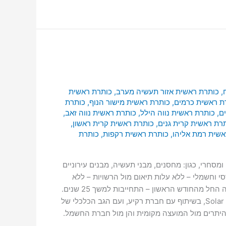
,
כותרת ראשית אזור תעשיה מערב
,
כותרת ראשית
ת ראשית כרמים
,
כותרת ראשית מישור הנוף
,
כותרת
ם
,
כותרת ראשית נווה הילל
,
כותרת ראשית נווה זאב
,
רת ראשית קרית גנים
,
כותרת ראשית קרית ראשון
,
אשית רמת אליהו
,
כותרת ראשית רקפות
,
כותרת
ם!! השקעה למי מיועד? מגזר ציבורי ומסחרי, כגון: מחסנים, מבני תעשיה, מבנים עירוניים
דסי וחשמלי – ללא עלות תיאום מול הרשויות – ללא
עלות התקנת מערכת סולארית – ללא עלות תפעול, שירות ותחזוקה שוטפים למשך 25 שנים – ללא עלות תשואה מובטחת וקבועה החל מהחודש הראשון – התחייבות למשך 25 שנים.
חברת Solar Q היא חברה יזמית הפועלת לאיתור שטחי גג לבניית מערכות סולאריות, ללא שום השקעה של בעל הנכס. חברת Solar Q, בשיתוף עם חברת רקיע, ועם הגב הכלכלי של
ה אחראית לכל האישורים וההיתרים מול המועצה מקומית והן מול חברת החשמל.