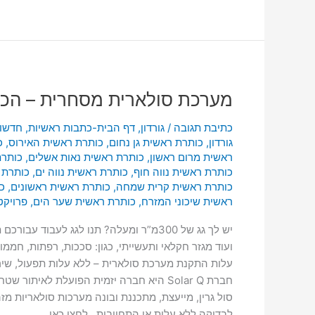
מערכת
מערכת סולארית מסחרית – הכנ
סולארית
מסחרית
כתיבת תגובה
/
גורדון
,
דף הבית-כתבות ראשיות
,
חדשו
–
גורדון
,
כותרת ראשית גן נחום
,
כותרת ראשית האירוס
,
כ
הכנסה
ראשית מרום ראשון
,
כותרת ראשית נאות אשלים
,
כותרת
פסיבית
כותרת ראשית נווה חוף
,
כותרת ראשית נווה ים
,
כותרת 
מהגג
כותרת ראשית קרית שמחה
,
כותרת ראשית ראשונים
,
כ
שלכם
ראשית שיכוני המזרח
,
כותרת ראשית שער הים
,
פרויקט
ועוד מגזר חקלאי ותעשייתי, כגון: סככות, רפתות, חממו
לבדיקה ללא עלות או התחייבות , לחצו כאן