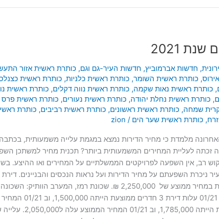
נת 2021
ונית
,
חדשות אברמוביץ
,
חדשות העיר-גם וגם
,
כותרת ראשית אזור התעש
ירוס
,
כותרת ראשית השומר
,
כותרת ראשית כלניות
,
כותרת ראשית כצנלסו
,
כותרת ראשית נאות שקמה
,
כותרת ראשית נווה דקלים
,
כותרת ראשית נו
ם
,
כותרת ראשית נחלת יהודה
,
כותרת ראשית נעורים
,
כותרת ראשית פרס נ
קרית שמחה
,
כותרת ראשית ראשונים
,
כותרת ראשית רביבים
,
כותרת ראשי
זרח
,
כותרת ראשית שער הים
/
zion
רונה מלמדת כי מחיר הדירות נמצא במגמת עלייה משמעותית, בכתבה זו נ
יץ ורמב”ם במהלך שנת 2021. איזו שכונה זכתה לעליית המחירים המשמעותית ביותר? תכנית מח
קוש רב, אין השפעה לפרויקטים הממשלתיים על המחירים ואו ההיצע. בשנ
של 1,850,000 ₪ לפני שנתיים והיום דירה שכזו נמכרת במחיר ממוצע של ,000