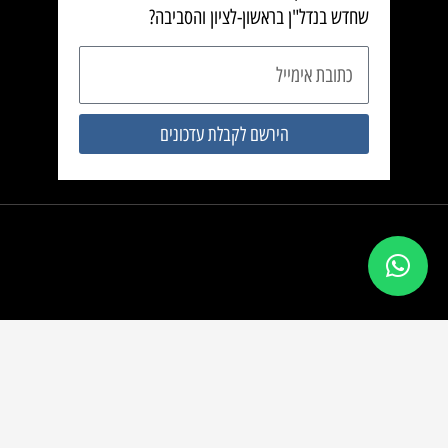
שחדש בנדל"ן בראשון-לציון והסביבה?
כתובת
אימייל
הירשם לקבלת עדכונים
השקעות נדל”ן
rishonbanadlan