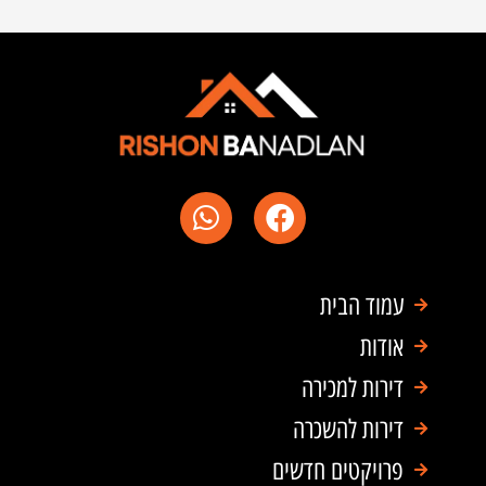
W
F
h
a
a
c
t
e
עמוד הבית
s
b
a
o
אודות
p
o
דירות למכירה
p
k
דירות להשכרה
פרויקטים חדשים