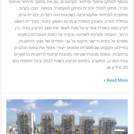
בנוסף למתקן איסוף ומיחזור הקרטונים, גם את מתקני מיחזור ואיסוף
הנייר, מתקן למכלי זכוכית ומתקן לטקסטיל. בנוסף, יוצבו בקרוב
מתקנים למיחזור אלקטרוניקה בשכונות נווה דקלים, בקרית גנים,
בנחלת יהודה, בשיכון המזרח ובמרום ראשון. כזכור, בעיריית ראשון
לציון נקטו בשורת צעדים על מנת לשפר את מצב הניקיון בעיר. בין
היתר, הוקמה מערכת לשליטה ובקרה על כמות העובדים במקום
מסוים על בסיס חיישני מיקום על גבי הפחים של מנקי הרחובות,
בפיילוט הקקנוע שבמסגרתו אופנוע ייעודי אוסף את צואת הכלבים
ברחובות; ונוספו מכונות שטיפה ומכונות קרצוף לרחובות הראשיים
בעיר.כמו כן, התקציב בתחום הניקיון בשנת 2022 קיבל תוספת בסך
25 מיליון ₪.
Read More »
ראשון
לציון
מדורגת
במקום
השישי