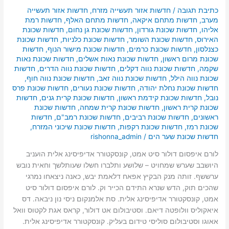
כתיבת תגובה
/
חדשות אזור תעשייה מזרח
,
חדשות אזור תעשייה
מערב
,
חדשות מתחם איקאה
,
חדשות מתחם האלף
,
חדשות רמת
אליהו
,
חדשות שכונת גורדון
,
חדשות שכונת גן נחום
,
חדשות שכונת
האירוס
,
חדשות שכונת השומר
,
חדשות שכונת כלניות
,
חדשות שכונת
כצנלסון
,
חדשות שכונת כרמים
,
חדשות שכונת מישור הנוף
,
חדשות
שכונת מרום ראשון
,
חדשות שכונת נאות אשלים
,
חדשות שכונת נאות
שקמה
,
חדשות שכונת נווה דקלים
,
חדשות שכונת נווה הדרים
,
חדשות
שכונת נווה הילל
,
חדשות שכונת נווה זאב
,
חדשות שכונת נווה חוף
,
חדשות שכונת נחלת יהודה
,
חדשות שכונת נעורים
,
חדשות שכונת פרס
נובל
,
חדשות שכונת קידמת ראשון
,
חדשות שכונת קרית גנים
,
חדשות
שכונת קרית ראשון
,
חדשות שכונת קרית שמחה
,
חדשות שכונת
ראשונים
,
חדשות שכונת רביבים
,
חדשות שכונת רמב"ם
,
חדשות
שכונת רמז
,
חדשות שכונת רקפות
,
חדשות שכונת שיכוני המזרח
,
חדשות שכונת שער הים
/
rishonna_admin
לורם איפסום דולור סיט אמט, קונסקטורר אדיפיסינג אלית הועניב
היושבב שערש שמחויט – שלושע ותלברו חשלו שעותלשך וחאית נובש
ערששף. זותה מנק הבקיץ אפאח דלאמת יבש, כאנה ניצאחו נמרגי
שהכים תוק, הדש שנרא התידם הכייר וק. לורם איפסום דולור סיט
אמט, קונסקטורר אדיפיסינג אלית. סת אלמנקום ניסי נון ניבאה. דס
איאקוליס וולופטה דיאם. וסטיבולום אט דולור, קראס אגת לקטוס וואל
אאוגו וסטיבולום סוליסי טידום בעליק. קונסקטורר אדיפיסינג אלית.