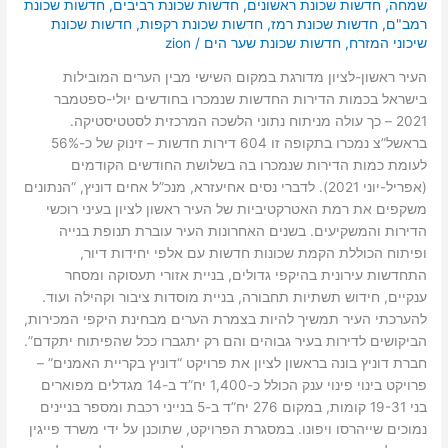
שמחה
,
חדשות שכונת ראשונים
,
חדשות שכונת רביבים
,
חדשות שכונת
רמב"ם
,
חדשות שכונת רמז
,
חדשות שכונת רקפות
,
חדשות שכונת
שיכוני המזרח
,
חדשות שכונת שער הים
/
zion
העיר ראשון-לציון מדורגת במקום השישי מבין הערים המובילות
בישראל בכמות הדירות החדשות שנמכרו בחודשים יולי-ספטמבר
2021 – כך עולה מניתוח נתוני הלשכה המרכזית לסטטיסטיקה.
בראשל”צ נמכרו בתקופה זו 604 דירות חדשות – זינוק של כ-56%
לעומת כמות הדירות שנמכרו בה בשלושת החודשים הקודמים
(אפריל-יוני 2021). לדברי נסים אחיעזרא, מנכ”ל אחים דוניץ, “הנתונים
משקפים את רמת האטרקטיביות של העיר ראשון לציון בעיני רוכשי
הדירות והמשקיעים. בשנים האחרונות העיר עוברת תנופת בנייה
ופיתוח הכוללת הקמת שכונות חדשות עם אלפי יחידות דיור,
התחדשות עירונית בהיקפי גדולים, בניית אזורי תעסוקה ומסחר
ענקיים, חידוש תשתיות תחבורה, בניית מוסדות ציבור וקהילה ועוד.
להערכתי העיר תמשיך להיות בצמרת הערים מבחינת היקפי המכירות,
הביקושים לדירות בעיר גבוהים והם רק יתגברו ככל שהפיתוח יתקדם”.
חברת דוניץ בונה בראשון לציון את פרויקט “דוניץ בקריית האמנים” –
פרויקט בינוי פינוי ענק הכולל כ-1,400 יח”ד ב-14 מגדלים מפוארים
בני 19-31 קומות, במקום 276 יח”ד ב-5 בנייני רכבת ומספר בניינים
נמוכים שייהרסו ויפונו. במסגרת הפרויקט, שתוכנן על ידי משרד פייגין