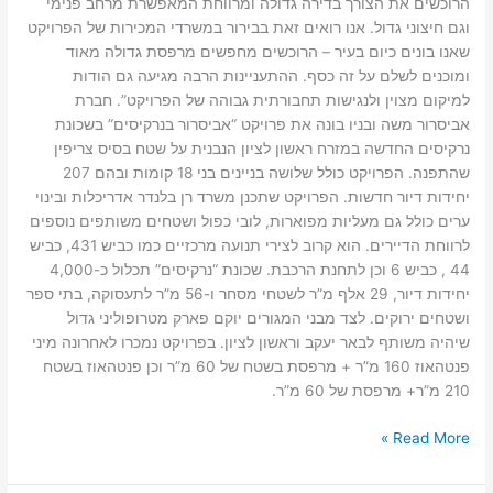
הרוכשים את הצורך בדירה גדולה ומרווחת המאפשרת מרחב פנימי
וגם חיצוני גדול. אנו רואים זאת בבירור במשרדי המכירות של הפרויקט
שאנו בונים כיום בעיר – הרוכשים מחפשים מרפסת גדולה מאוד
ומוכנים לשלם על זה כסף. ההתעניינות הרבה מגיעה גם הודות
למיקום מצוין ולנגישות תחבורתית גבוהה של הפרויקט”. חברת
אביסרור משה ובניו בונה את פרויקט “אביסרור בנרקיסים” בשכונת
נרקיסים החדשה במזרח ראשון לציון הנבנית על שטח בסיס צריפין
שהתפנה. הפרויקט כולל שלושה בניינים בני 18 קומות ובהם 207
יחידות דיור חדשות. הפרויקט שתכנן משרד רן בלנדר אדריכלות ובינוי
ערים כולל גם מעליות מפוארות, לובי כפול ושטחים משותפים נוספים
לרווחת הדיירים. הוא קרוב לצירי תנועה מרכזיים כמו כביש 431, כביש
44 , כביש 6 וכן לתחנת הרכבת. שכונת “נרקיסים” תכלול כ-4,000
יחידות דיור, 29 אלף מ”ר לשטחי מסחר ו-56 מ”ר לתעסוקה, בתי ספר
ושטחים ירוקים. לצד מבני המגורים יוקם פארק מטרופוליני גדול
שיהיה משותף לבאר יעקב וראשון לציון. בפרויקט נמכרו לאחרונה מיני
פנטהאוז 160 מ”ר + מרפסת בשטח של 60 מ”ר וכן פנטהאוז בשטח
210 מ”ר+ מרפסת של 60 מ”ר.
Read More »