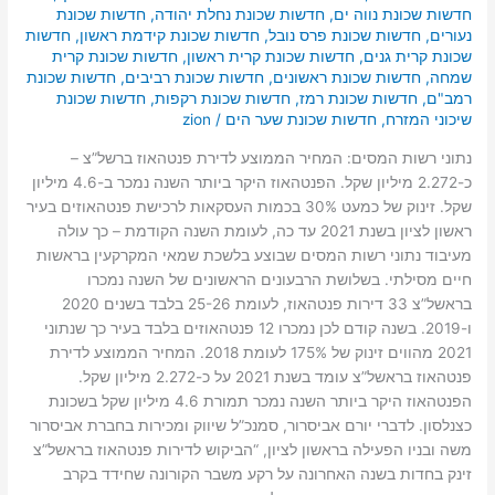
חדשות שכונת נווה ים
,
חדשות שכונת נחלת יהודה
,
חדשות שכונת
נעורים
,
חדשות שכונת פרס נובל
,
חדשות שכונת קידמת ראשון
,
חדשות
שכונת קרית גנים
,
חדשות שכונת קרית ראשון
,
חדשות שכונת קרית
שמחה
,
חדשות שכונת ראשונים
,
חדשות שכונת רביבים
,
חדשות שכונת
רמב"ם
,
חדשות שכונת רמז
,
חדשות שכונת רקפות
,
חדשות שכונת
שיכוני המזרח
,
חדשות שכונת שער הים
/
zion
נתוני רשות המסים: המחיר הממוצע לדירת פנטהאוז ברשל”צ –
כ-2.272 מיליון שקל. הפנטהאוז היקר ביותר השנה נמכר ב-4.6 מיליון
שקל. זינוק של כמעט 30% בכמות העסקאות לרכישת פנטהאוזים בעיר
ראשון לציון בשנת 2021 עד כה, לעומת השנה הקודמת – כך עולה
מעיבוד נתוני רשות המסים שבוצע בלשכת שמאי המקרקעין בראשות
חיים מסילתי. בשלושת הרבעונים הראשונים של השנה נמכרו
בראשל”צ 33 דירות פנטהאוז, לעומת 25-26 בלבד בשנים 2020
ו-2019. בשנה קודם לכן נמכרו 12 פנטהאוזים בלבד בעיר כך שנתוני
2021 מהווים זינוק של 175% לעומת 2018. המחיר הממוצע לדירת
פנטהאוז בראשל”צ עומד בשנת 2021 על כ-2.272 מיליון שקל.
הפנטהאוז היקר ביותר השנה נמכר תמורת 4.6 מיליון שקל בשכונת
כצנלסון. לדברי יורם אביסרור, סמנכ”ל שיווק ומכירות בחברת אביסרור
משה ובניו הפעילה בראשון לציון, “הביקוש לדירות פנטהאוז בראשל”צ
זינק בחדות בשנה האחרונה על רקע משבר הקורונה שחידד בקרב