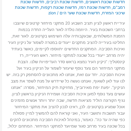
חדשות שכונת ראשונים
,
חדשות שכונת רביבים
,
חדשות שכונת
רמב"ם
,
חדשות שכונת רמז
,
חדשות שכונת רקפות
,
חדשות שכונת
שיכוני המזרח
,
חדשות שכונת שער הים
/
zion
עיריית ראשון לציון תציב השבוע 20 מתקני מיחזור קרטונים שיוצבו
ברחבי השכונות בעיר. היוזמה נולדה לאור העלייה החדה בכמות
הזמנת המשלוחים, שבעקבותיה עלה השימוש בקרטונים. לאור זאת,
החליטו בעירייה להציב מתקנים ייעודים במטרה לשמור על ניקיון העיר
ואיכות הסביבה. המתקנים החדשים יתווספו לקיימים, כאשר בעתיד
יהיה מרחב ייעודי בכל שכונה למתקני מיחזור. ראש העירייה, רז
קינסטליך: “ניקיון העיר נמצא בראש סדר העדיפויות שלנו. הצבת
מתקני המיחזור הם צעד נוסף שיעזור לשמור על הניקיון בעיר ועל
איכות הסביבה. יחד עם זאת, אנחנו לא מתכוונים להסתפק רק בזה. יש
לנו עוד לאן לשאוף, ואנחנו נעשה כל שיידרש על מנת לשפר את מצב
הניקיון”. יפעת יפת מאירוביץ’, מחזיקת תיק המיחזור, מסרה: “אנחנו
עושים צעד נוסף למען איכות הסביבה ושמירת הניקיון בראשון לציון.
נגיף הקורונה הוליד מציאות חדשה, שבה יותר ויותר אנשים מזמינים
אוכל שמגיע בקרטונים. לכן, ראינו לנכון להציב את מתקני המיחזור
עבור תושבות ותושבי העיר, ואני קוראת להם להמשיך למיין פסולת
כפי שהיה עד כה”. כאמור, במינהל לאיכות הסביבה מתכוונים להקים
בכל שכונה בעיר מרחב סגור שמיועד למתקני המיחזור. המתחם יכלול,