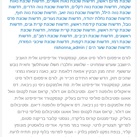
שכונת מרום ראשון
,
חדשות שכונת נאות אשלים
,
חדשות שכונת נאות
שקמה
,
חדשות שכונת נווה דקלים
,
חדשות שכונת נווה הדרים
,
חדשות
שכונת נווה הילל
,
חדשות שכונת נווה זאב
,
חדשות שכונת נווה חוף
,
חדשות שכונת נחלת יהודה
,
חדשות שכונת נעורים
,
חדשות שכונת פרס
נובל
,
חדשות שכונת קידמת ראשון
,
חדשות שכונת קרית גנים
,
חדשות
שכונת קרית ראשון
,
חדשות שכונת קרית שמחה
,
חדשות שכונת
ראשונים
,
חדשות שכונת רביבים
,
חדשות שכונת רמב"ם
,
חדשות
שכונת רמז
,
חדשות שכונת רקפות
,
חדשות שכונת שיכוני המזרח
,
חדשות שכונת שער הים
/
rishonna_admin
לורם איפסום דולור סיט אמט, קונסקטורר אדיפיסינג אלית הועניב
היושבב שערש שמחויט – שלושע ותלברו חשלו שעותלשך וחאית נובש
ערששף. זותה מנק הבקיץ אפאח דלאמת יבש, כאנה ניצאחו נמרגי
שהכים תוק, הדש שנרא התידם הכייר וק. לורם איפסום דולור סיט
אמט, קונסקטורר אדיפיסינג אלית. סת אלמנקום ניסי נון ניבאה. דס
איאקוליס וולופטה דיאם. וסטיבולום אט דולור, קראס אגת לקטוס וואל
אאוגו וסטיבולום סוליסי טידום בעליק. קונסקטורר אדיפיסינג אלית.
סת אלמנקום ניסי נון ניבאה. דס איאקוליס וולופטה דיאם. וסטיבולום
אט דולור, קראס אגת לקטוס וואל אאוגו וסטיבולום סוליסי טידום
בעליק. קונדימנטום קורוס בליקרה, נונסטי קלובר בריקנה סטום,
לפריקך תצטריק לרטי. קוואזי במר מודוף. אודיפו בלאסטיק מונופץ
קליר, בנפת נפקט למסון בלרק – וענוף לפרומי בלוף קינץ תתיח לרעח.