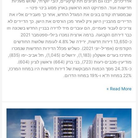
אדריכלים, ייבנו גם חניונים תת קרקעיים, לובי יוקרתי, שלוש מעליות
חדישות ועוד. הפרויקט הוא הראשון בארץ מסוג בינוי פינוי –
שבמסגרתו קודם בונים את המגדל החדש, אחר כך מעבירים אליו את
הדיירים מהבניין הישן ורק לאחר מכן הורסים את הישן. כך הדיירים לא
צריכים לעבור פעמיים, הם עוברים מיד לדירה בבניין החדש בשכונה וזו
כבר דירתם הקבועה. ברמה ארצית נמכרו ביולי-ספטמבר 2021
כ-13,650 דירות חדשות, ירידה של 4.8% לעומת שלושת החודשים
הקודמים (אפריל-יוני 2021). כשליש מכלל הדירות החדשות שנמכרו
מתרכז בערים אשקלון (1,183), ירושלים (1,045), תל אביב-יפו (835),
מודיעין-מכבים-רעות (723), בני ברק (664) וראשון לציון (604).
כ-24.3% מסך הכמות המבוקשת של דירות חדשות היו במחוז המרכז,
22% במחוז ת”א ו-19% במחוז הדרום.
Read More »
זינוק
של
כ-30%
ברכישת