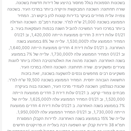
בשכונות הסמוכות בגלל מחסור בהיצע של דירות חדשות בשכונה.
שורה תחתונה: השכונה המבוקשת והיקרה ביותר במרכז העיר. בשכונה
צפויה עלית מחירים בעיקר בדירות קטנות להן ביקוש רב. המחיר
הממוצע בשכונה 21,000 ש”ח למ”ר. שכונת רמב”ם: השכונה הגדולה
ביותר במרכז העיר המשיכה להוביל השנה בכמות העסקאות בעיר. ב
01/21 עלות דירת 3 חדרים ממוצעת הייתה 1,420,000, וב 01/21
המחיר הממוצע עלה ל1,530,000. עלייה של 8% בממוצע בשנה
האחרונה. ב 01/21 עלות דירת 4 חדרים ממוצעת הייתה 1,640,000,
וב 01/21 המחיר הממוצע עלה ל1,730,000. עלייה של 7% בממוצע
בשנה האחרונה. השכונה מהווה את האלטרנטיבה הזולה ביותר לזוגות
צעירים ומשקיעים. שורה תחתונה: השכונה הזולה במרכז העיר.
משקיעים רבים מחפשים נכסים להשקעה בשכונה, זאת בזכות
התשואה הגבוהה יחסית. המחיר הממוצע בשכונה 19,500 ש”ח למ”ר.
שכונת כצנלסון: השכונה לעמידי מרכז העיר, השכונה בנוה בעיקרה
מבתים צמודי קרקע. ב 01/21 עלות דירת 3 חדרים ממוצעת הייתה
1,520,000, וב 01/21 המחיר הממוצע עלה ל1,625,000. עלייה של
7% בממוצע בשנה האחרונה. ב 01/21 עלות דירת 4 חדרים ממוצעת
הייתה 1,730,000, וב 01/21 המחיר הממוצע עלה ל1,950,000.
עלייה של 15% בממוצע בשנה האחרונה. לדירות הקבלן המסגרת
תמ”א 38 ודירות קבלן יש השפעה רבה בעלייה זו.פרויקטים חדשים