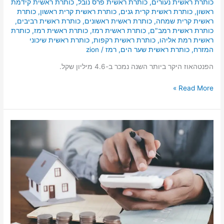
כותרת ראשית נעורים
,
כותרת ראשית פרס נובל
,
כותרת ראשית קידמת
ראשון
,
כותרת ראשית קרית גנים
,
כותרת ראשית קרית ראשון
,
כותרת
ראשית קרית שמחה
,
כותרת ראשית ראשונים
,
כותרת ראשית רביבים
,
כותרת ראשית רמב"ם
,
כותרת ראשית רמז
,
כותרת ראשית רמז
,
כותרת
ראשית רמת אליהו
,
כותרת ראשית רקפות
,
כותרת ראשית שיכוני
המזרח
,
כותרת ראשית שער הים
,
רמז
/
zion
הפנטהאוז היקר ביותר השנה נמכר ב-4.6 מיליון שקל.
Read More »
מחיר
הדירות
במרכז
העיר,
סיכום
שנת
2021