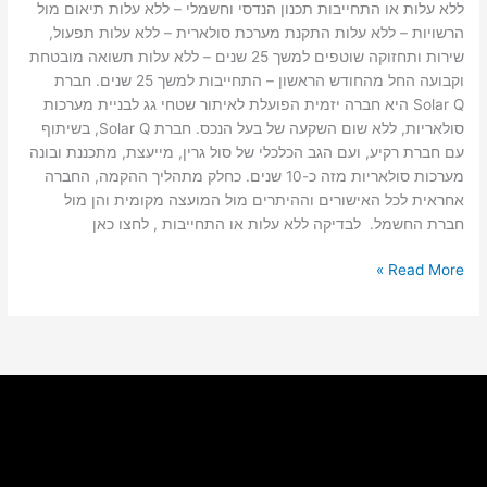
ללא עלות או התחייבות תכנון הנדסי וחשמלי – ללא עלות תיאום מול
הרשויות – ללא עלות התקנת מערכת סולארית – ללא עלות תפעול,
שירות ותחזוקה שוטפים למשך 25 שנים – ללא עלות תשואה מובטחת
וקבועה החל מהחודש הראשון – התחייבות למשך 25 שנים. חברת
Solar Q היא חברה יזמית הפועלת לאיתור שטחי גג לבניית מערכות
סולאריות, ללא שום השקעה של בעל הנכס. חברת Solar Q, בשיתוף
עם חברת רקיע, ועם הגב הכלכלי של סול גרין, מייעצת, מתכננת ובונה
מערכות סולאריות מזה כ-10 שנים. כחלק מתהליך ההקמה, החברה
אחראית לכל האישורים וההיתרים מול המועצה מקומית והן מול
חברת החשמל. לבדיקה ללא עלות או התחייבות , לחצו כאן
Read More »