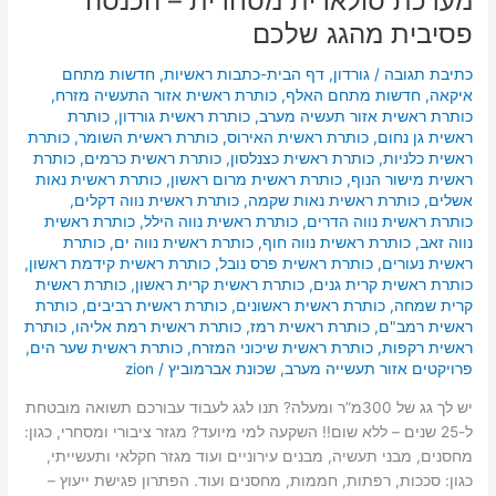
מערכת סולארית מסחרית – הכנסה
פסיבית מהגג שלכם
כתיבת תגובה
/
גורדון
,
דף הבית-כתבות ראשיות
,
חדשות מתחם
איקאה
,
חדשות מתחם האלף
,
כותרת ראשית אזור התעשיה מזרח
,
כותרת ראשית אזור תעשיה מערב
,
כותרת ראשית גורדון
,
כותרת
ראשית גן נחום
,
כותרת ראשית האירוס
,
כותרת ראשית השומר
,
כותרת
ראשית כלניות
,
כותרת ראשית כצנלסון
,
כותרת ראשית כרמים
,
כותרת
ראשית מישור הנוף
,
כותרת ראשית מרום ראשון
,
כותרת ראשית נאות
אשלים
,
כותרת ראשית נאות שקמה
,
כותרת ראשית נווה דקלים
,
כותרת ראשית נווה הדרים
,
כותרת ראשית נווה הילל
,
כותרת ראשית
נווה זאב
,
כותרת ראשית נווה חוף
,
כותרת ראשית נווה ים
,
כותרת
ראשית נעורים
,
כותרת ראשית פרס נובל
,
כותרת ראשית קידמת ראשון
,
כותרת ראשית קרית גנים
,
כותרת ראשית קרית ראשון
,
כותרת ראשית
קרית שמחה
,
כותרת ראשית ראשונים
,
כותרת ראשית רביבים
,
כותרת
ראשית רמב"ם
,
כותרת ראשית רמז
,
כותרת ראשית רמת אליהו
,
כותרת
ראשית רקפות
,
כותרת ראשית שיכוני המזרח
,
כותרת ראשית שער הים
,
פרויקטים אזור תעשייה מערב
,
שכונת אברמוביץ
/
zion
יש לך גג של 300מ”ר ומעלה? תנו לגג לעבוד עבורכם תשואה מובטחת
ל-25 שנים – ללא שום!! השקעה למי מיועד? מגזר ציבורי ומסחרי, כגון:
מחסנים, מבני תעשיה, מבנים עירוניים ועוד מגזר חקלאי ותעשייתי,
כגון: סככות, רפתות, חממות, מחסנים ועוד. הפתרון פגישת ייעוץ –