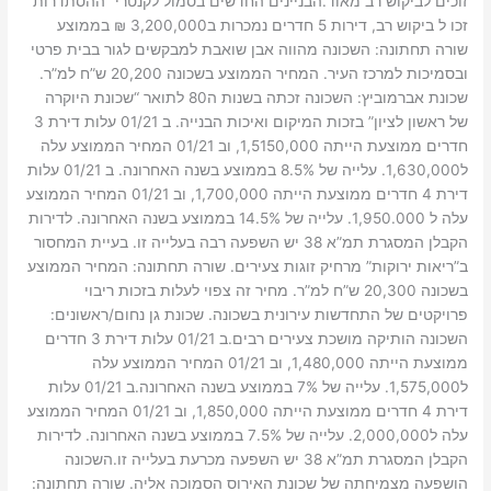
זוכים לביקוש רב מאוד.הבניינים החדשים בסמול לקנטרי “ההסתדרות”
זכו ל ביקוש רב, דירות 5 חדרים נמכרות ב3,200,000 ₪ בממוצע
שורה תחתונה: השכונה מהווה אבן שואבת למבקשים לגור בבית פרטי
ובסמיכות למרכז העיר. המחיר הממוצע בשכונה 20,200 ש”ח למ”ר.
שכונת אברמוביץ: השכונה זכתה בשנות ה80 לתואר “שכונת היוקרה
של ראשון לציון” בזכות המיקום ואיכות הבנייה. ב 01/21 עלות דירת 3
חדרים ממוצעת הייתה 1,5150,000, וב 01/21 המחיר הממוצע עלה
ל1,630,000. עלייה של 8.5% בממוצע בשנה האחרונה. ב 01/21 עלות
דירת 4 חדרים ממוצעת הייתה 1,700,000, וב 01/21 המחיר הממוצע
עלה ל 1,950.000. עלייה של 14.5% בממוצע בשנה האחרונה. לדירות
הקבלן המסגרת תמ”א 38 יש השפעה רבה בעלייה זו. בעיית המחסור
ב”ריאות ירוקות” מרחיק זוגות צעירים. שורה תחתונה: המחיר הממוצע
בשכונה 20,300 ש”ח למ”ר. מחיר זה צפוי לעלות בזכות ריבוי
פרויקטים של התחדשות עירונית בשכונה. שכונת גן נחום/ראשונים:
השכונה הותיקה מושכת צעירים רבים.ב 01/21 עלות דירת 3 חדרים
ממוצעת הייתה 1,480,000, וב 01/21 המחיר הממוצע עלה
ל1,575,000. עלייה של 7% בממוצע בשנה האחרונה.ב 01/21 עלות
דירת 4 חדרים ממוצעת הייתה 1,850,000, וב 01/21 המחיר הממוצע
עלה ל2,000,000. עלייה של 7.5% בממוצע בשנה האחרונה. לדירות
הקבלן המסגרת תמ”א 38 יש השפעה מכרעת בעלייה זו.השכונה
הושפעה מצמיחתה של שכונת האירוס הסמוכה אליה. שורה תחתונה: