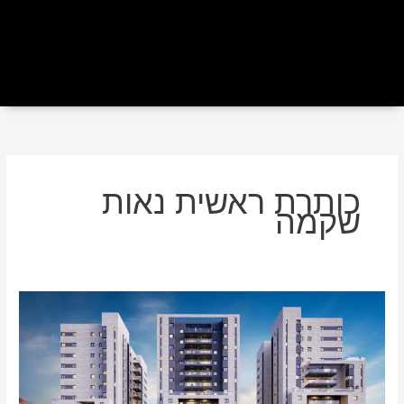
כותרת ראשית נאות
שקמה
למרות
הקורונה
–
זינוק
של
כ-30%