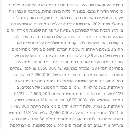
בחינת העסקאות שבוצעו בשכונות מרכז העיר בשנה האחרונה מלמדת
כי מחיר הדירות נמצא במגמת עלייה משמעותית, בכתבה זו נבחן את
עליית המחירים בשכונות רמז, כצנלסון, גן נחום, אברמוביץ ורמב”ם
במהלך שנת 2021. איזו שכונה זכתה לעליית המחירים המשמעותית
ביותר? תכנית מחיר למשתכן השפיעה על פריחת שכונות המזרח, והים
ממחליפה אות תכנית דירה בהנחה. אולם בשכונת מרכז העיר, להן
ביקוש רב, אין השפעה לפרויקטים הממשלתיים על המחירים ואו
ההיצע. בשנים האחרונות שכונות המרכז הושפעו בעיקר מפרויקטים
חדשים של תמ”א 38, בכל שכונות מרכז העיר ניכרת השפעתם על
מחיר הדירות ועל נראות הנכסים והבניינים. דירת 4 חד’ ממוצעת
בפרויקט תמ”א 38 נמכרה בממוצע של 1,850,000 ₪ לפני שנתיים
והיום דירה שכזו נמכרת במחיר ממוצע של 2,250,000 ₪. שכונת
רמז, המערב הוותיק: השכונה המבוקשת ביותר במרכז העיר בשנה
האחרונה. בשכונה לא היו שינויים במחיר הממוצע של הנכסים. ב
01/21 עלות דירת 3 חדרים ממוצעת הייתה 1,500,000, וב 01/21
המחיר הממוצע עלה ל1,675,000. עלייה של 12% בממוצע בשנה
האחרונה. ב 01/21 עלות דירת 4 חדרים ממוצעת הייתה 1,785,000,
וב 01/21 המחיר הממוצע עלה ל2,050,000. עלייה של 13% בממוצע
בשנה האחרונה. לדירות הקבלן המסגרת תמ”א 38 יש השפעה רבה
בעלייה זו.תושבים רבים המעדיפים לרכוש נכס בשכונה, נאלצו לקנות