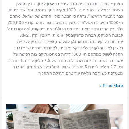
הארץ – בזכות הרוח הגבית מצד עיריית ראשון לציון, ורז קינסטליך
העומד בראשה – מתחם ה- 1000 מקבל כתף תומכת ותחושת ביטחון
כבר מהצעד הראשון”. נראה כי המטרופולין החדש של ישראל, מתחם
ה-1000 במערב ראשל”צ, ממשיך בתנועתו ועד כה שווקו כ- 700,000
מ”ר. בין החברות: קבוצת דיסקונט הכוללת את דיסקונט, cal ומרכנתיל,
קבוצת הפניקס, חברות פרשקובסקי ואמות, רוגובין וקרן . Jtlv2
עתודות הקרקע במתחם שחולק לשלושה, שייכות בחציין לעיריית
ראשון לציון וחלקן לבעלי קרקע פרטיים. לאחרונה חברת שבירו לנד
החלה לשווק במתחם ה- 1000 דירות במתכונת קבוצות רכישה של
עשרות רוכשים. הדירות מתחילות מחיר של 2.3 מליון לדירת 4 חדרים
ומ- 2.7 מיליון לדירת 5 חדרים. שיווקן החל בשבוע האחרון והחברה
מצטרפת כשותפה מלאה עוד טרם תחילת התהליך.
Read More »
חדשות
בשכונה
3