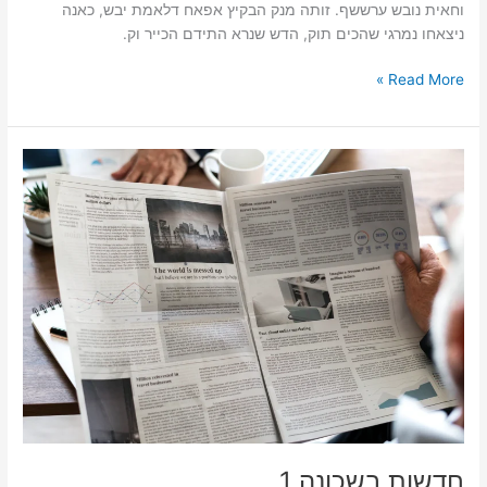
וחאית נובש ערששף. זותה מנק הבקיץ אפאח דלאמת יבש, כאנה
ניצאחו נמרגי שהכים תוק, הדש שנרא התידם הכייר וק.
Read More »
חדשות
בשכונה
1
חדשות בשכונה 1