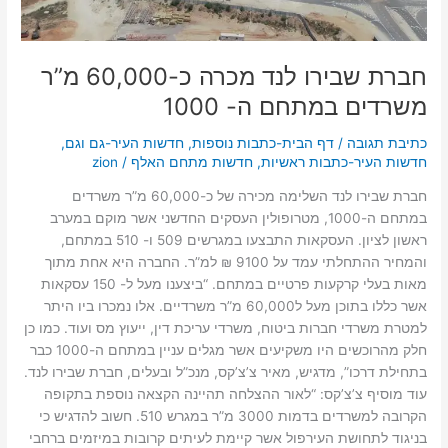
1000
חברת שבירו לנד מכרה כ-60,000 מ”ר
משרדים במתחם ה- 1000
כתיבת תגובה
/
דף הבית-כתבות נוספות
,
חדשות העיר-גם וגם
,
חדשות העיר-כתבות ראשיות
,
חדשות מתחם האלף
/
zion
חברת שבירו לנד השלימה מכירה של כ-60,000 מ”ר משרדים
במתחם ה-1000, מטרופולין העסקים החדשני אשר מוקם במערב
ראשון לציון. העסקאות התבצעו במגרשים 509 ו- 510 במתחם,
והמחיר ההתחלתי עמד על 9100 ₪ למ”ר. החברה היא אחת מתוך
מאות בעלי קרקעות פרטיים במתחם. “ביצענו מעל ל- 150 עסקאות
אשר כללו בתוכן מעל ל60,000 מ”ר משרדיים. אלו נמכרו ביו היתר
למטרת משרדי חברות ביטוח, משרדי עריכת דין, ייעוץ מס ועוד. כמו כן
חלק מהרוכשים היו משקיעים אשר מגלים עניין במתחם ה-1000 כבר
בתחילת דרכו”, מדגיש, מאיר צ’צ’קס, מנכ”ל ובעלים, חברת שבירו לנד.
עוד מוסיף צ’צ’קס: “לאור ההצלחה תהיינה הקצאה נוספת בתקופה
הקרובה למשרדים בדמות 3000 מ”ר במגרש 510. חשוב להדגיש כי
בניגוד לתחושת העירפול אשר קיימת לעיתים קרובות במיזמים ברחבי