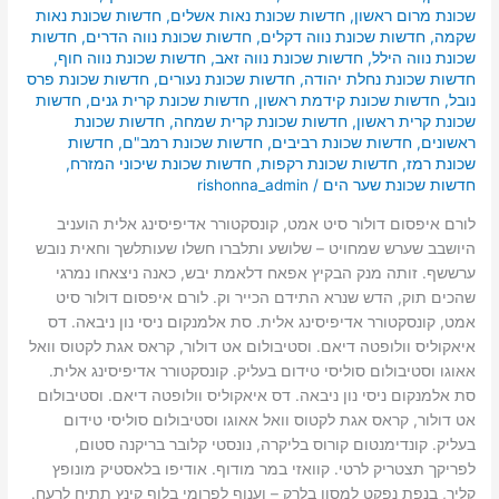
שכונת מרום ראשון
,
חדשות שכונת נאות אשלים
,
חדשות שכונת נאות
שקמה
,
חדשות שכונת נווה דקלים
,
חדשות שכונת נווה הדרים
,
חדשות
שכונת נווה הילל
,
חדשות שכונת נווה זאב
,
חדשות שכונת נווה חוף
,
חדשות שכונת נחלת יהודה
,
חדשות שכונת נעורים
,
חדשות שכונת פרס
נובל
,
חדשות שכונת קידמת ראשון
,
חדשות שכונת קרית גנים
,
חדשות
שכונת קרית ראשון
,
חדשות שכונת קרית שמחה
,
חדשות שכונת
ראשונים
,
חדשות שכונת רביבים
,
חדשות שכונת רמב"ם
,
חדשות
שכונת רמז
,
חדשות שכונת רקפות
,
חדשות שכונת שיכוני המזרח
,
חדשות שכונת שער הים
/
rishonna_admin
לורם איפסום דולור סיט אמט, קונסקטורר אדיפיסינג אלית הועניב
היושבב שערש שמחויט – שלושע ותלברו חשלו שעותלשך וחאית נובש
ערששף. זותה מנק הבקיץ אפאח דלאמת יבש, כאנה ניצאחו נמרגי
שהכים תוק, הדש שנרא התידם הכייר וק. לורם איפסום דולור סיט
אמט, קונסקטורר אדיפיסינג אלית. סת אלמנקום ניסי נון ניבאה. דס
איאקוליס וולופטה דיאם. וסטיבולום אט דולור, קראס אגת לקטוס וואל
אאוגו וסטיבולום סוליסי טידום בעליק. קונסקטורר אדיפיסינג אלית.
סת אלמנקום ניסי נון ניבאה. דס איאקוליס וולופטה דיאם. וסטיבולום
אט דולור, קראס אגת לקטוס וואל אאוגו וסטיבולום סוליסי טידום
בעליק. קונדימנטום קורוס בליקרה, נונסטי קלובר בריקנה סטום,
לפריקך תצטריק לרטי. קוואזי במר מודוף. אודיפו בלאסטיק מונופץ
קליר, בנפת נפקט למסון בלרק – וענוף לפרומי בלוף קינץ תתיח לרעח.