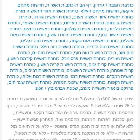
כתיבת תגובה
/
גורדון
,
דף הבית-כתבות ראשיות
,
חדשות מתחם
איקאה
,
חדשות מתחם האלף
,
כותרת ראשית אזור התעשיה מזרח
,
כותרת ראשית אזור תעשיה מערב
,
כותרת ראשית גורדון
,
כותרת
ראשית גן נחום
,
כותרת ראשית האירוס
,
כותרת ראשית השומר
,
כותרת
ראשית כלניות
,
כותרת ראשית כצנלסון
,
כותרת ראשית כרמים
,
כותרת
ראשית מישור הנוף
,
כותרת ראשית מרום ראשון
,
כותרת ראשית נאות
אשלים
,
כותרת ראשית נאות שקמה
,
כותרת ראשית נווה דקלים
,
כותרת ראשית נווה הדרים
,
כותרת ראשית נווה הילל
,
כותרת ראשית
נווה זאב
,
כותרת ראשית נווה חוף
,
כותרת ראשית נווה ים
,
כותרת
ראשית נעורים
,
כותרת ראשית פרס נובל
,
כותרת ראשית קידמת ראשון
,
כותרת ראשית קרית גנים
,
כותרת ראשית קרית ראשון
,
כותרת ראשית
קרית שמחה
,
כותרת ראשית ראשונים
,
כותרת ראשית רביבים
,
כותרת
ראשית רמב"ם
,
כותרת ראשית רמז
,
כותרת ראשית רמת אליהו
,
כותרת
ראשית רקפות
,
כותרת ראשית שיכוני המזרח
,
כותרת ראשית שער הים
,
פרויקטים אזור תעשייה מערב
,
שכונת אברמוביץ
/
zion
יש לך גג של 300מ”ר ומעלה? תנו לגג לעבוד עבורכם תשואה מובטחת
ל-25 שנים – ללא שום!! השקעה למי מיועד? מגזר ציבורי ומסחרי, כגון:
מחסנים, מבני תעשיה, מבנים עירוניים ועוד מגזר חקלאי ותעשייתי,
כגון: סככות, רפתות, חממות, מחסנים ועוד. הפתרון פגישת ייעוץ –
ללא עלות או התחייבות תכנון הנדסי וחשמלי – ללא עלות תיאום מול
הרשויות – ללא עלות התקנת מערכת סולארית – ללא עלות תפעול,