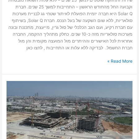
שירות ותחזוקה שוטפים למשך 25 שנים – ללא עלות תשואה מובטחת
וקבועה החל מהחודש הראשון – התחייבות למשך 25 שנים. חברת
Solar Q היא חברה יזמית הפועלת לאיתור שטחי גג לבניית מערכות
סולאריות, ללא שום השקעה של בעל הנכס. חברת Solar Q, בשיתוף
עם חברת רקיע, ועם הגב הכלכלי של סול גרין, מייעצת, מתכננת ובונה
מערכות סולאריות מזה כ-10 שנים. כחלק מתהליך ההקמה, החברה
אחראית לכל האישורים וההיתרים מול המועצה מקומית והן מול
חברת החשמל. לבדיקה ללא עלות או התחייבות , לחצו כאן
Read More »
חברת
שבירו
לנד
מכרה
כ-60,000
מ”ר
משרדים
במתחם
ה-