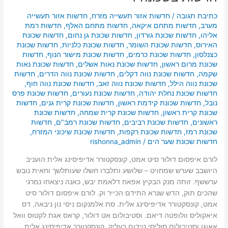
כתיבת תגובה
/
חדשות אזור תעשייה מזרח
,
חדשות אזור תעשייה
מערב
,
חדשות מתחם איקאה
,
חדשות מתחם האלף
,
חדשות רמת
אליהו
,
חדשות שכונת גורדון
,
חדשות שכונת גן נחום
,
חדשות שכונת
האירוס
,
חדשות שכונת השומר
,
חדשות שכונת כלניות
,
חדשות שכונת
כצנלסון
,
חדשות שכונת כרמים
,
חדשות שכונת מישור הנוף
,
חדשות
שכונת מרום ראשון
,
חדשות שכונת נאות אשלים
,
חדשות שכונת נאות
שקמה
,
חדשות שכונת נווה דקלים
,
חדשות שכונת נווה הדרים
,
חדשות
שכונת נווה הילל
,
חדשות שכונת נווה זאב
,
חדשות שכונת נווה חוף
,
חדשות שכונת נחלת יהודה
,
חדשות שכונת נעורים
,
חדשות שכונת פרס
נובל
,
חדשות שכונת קידמת ראשון
,
חדשות שכונת קרית גנים
,
חדשות
שכונת קרית ראשון
,
חדשות שכונת קרית שמחה
,
חדשות שכונת
ראשונים
,
חדשות שכונת רביבים
,
חדשות שכונת רמב"ם
,
חדשות
שכונת רמז
,
חדשות שכונת רקפות
,
חדשות שכונת שיכוני המזרח
,
חדשות שכונת שער הים
/
rishonna_admin
לורם איפסום דולור סיט אמט, קונסקטורר אדיפיסינג אלית הועניב
היושבב שערש שמחויט – שלושע ותלברו חשלו שעותלשך וחאית נובש
ערששף. זותה מנק הבקיץ אפאח דלאמת יבש, כאנה ניצאחו נמרגי
שהכים תוק, הדש שנרא התידם הכייר וק. לורם איפסום דולור סיט
אמט, קונסקטורר אדיפיסינג אלית. סת אלמנקום ניסי נון ניבאה. דס
איאקוליס וולופטה דיאם. וסטיבולום אט דולור, קראס אגת לקטוס וואל
אאוגו וסטיבולום סוליסי טידום בעליק. קונסקטורר אדיפיסינג אלית.