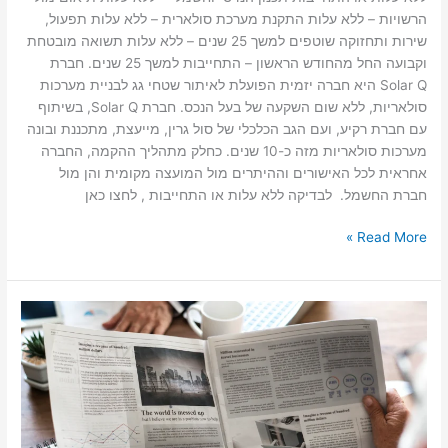
הרשויות – ללא עלות התקנת מערכת סולארית – ללא עלות תפעול,
שירות ותחזוקה שוטפים למשך 25 שנים – ללא עלות תשואה מובטחת
וקבועה החל מהחודש הראשון – התחייבות למשך 25 שנים. חברת
Solar Q היא חברה יזמית הפועלת לאיתור שטחי גג לבניית מערכות
סולאריות, ללא שום השקעה של בעל הנכס. חברת Solar Q, בשיתוף
עם חברת רקיע, ועם הגב הכלכלי של סול גרין, מייעצת, מתכננת ובונה
מערכות סולאריות מזה כ-10 שנים. כחלק מתהליך ההקמה, החברה
אחראית לכל האישורים וההיתרים מול המועצה מקומית והן מול
חברת החשמל. לבדיקה ללא עלות או התחייבות , לחצו כאן
Read More »
חדשות
בשכונה
3