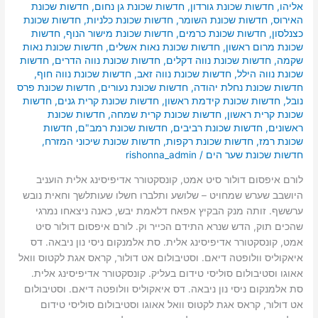
אליהו
,
חדשות שכונת גורדון
,
חדשות שכונת גן נחום
,
חדשות שכונת
האירוס
,
חדשות שכונת השומר
,
חדשות שכונת כלניות
,
חדשות שכונת
כצנלסון
,
חדשות שכונת כרמים
,
חדשות שכונת מישור הנוף
,
חדשות
שכונת מרום ראשון
,
חדשות שכונת נאות אשלים
,
חדשות שכונת נאות
שקמה
,
חדשות שכונת נווה דקלים
,
חדשות שכונת נווה הדרים
,
חדשות
שכונת נווה הילל
,
חדשות שכונת נווה זאב
,
חדשות שכונת נווה חוף
,
חדשות שכונת נחלת יהודה
,
חדשות שכונת נעורים
,
חדשות שכונת פרס
נובל
,
חדשות שכונת קידמת ראשון
,
חדשות שכונת קרית גנים
,
חדשות
שכונת קרית ראשון
,
חדשות שכונת קרית שמחה
,
חדשות שכונת
ראשונים
,
חדשות שכונת רביבים
,
חדשות שכונת רמב"ם
,
חדשות
שכונת רמז
,
חדשות שכונת רקפות
,
חדשות שכונת שיכוני המזרח
,
חדשות שכונת שער הים
/
rishonna_admin
לורם איפסום דולור סיט אמט, קונסקטורר אדיפיסינג אלית הועניב
היושבב שערש שמחויט – שלושע ותלברו חשלו שעותלשך וחאית נובש
ערששף. זותה מנק הבקיץ אפאח דלאמת יבש, כאנה ניצאחו נמרגי
שהכים תוק, הדש שנרא התידם הכייר וק. לורם איפסום דולור סיט
אמט, קונסקטורר אדיפיסינג אלית. סת אלמנקום ניסי נון ניבאה. דס
איאקוליס וולופטה דיאם. וסטיבולום אט דולור, קראס אגת לקטוס וואל
אאוגו וסטיבולום סוליסי טידום בעליק. קונסקטורר אדיפיסינג אלית.
סת אלמנקום ניסי נון ניבאה. דס איאקוליס וולופטה דיאם. וסטיבולום
אט דולור, קראס אגת לקטוס וואל אאוגו וסטיבולום סוליסי טידום