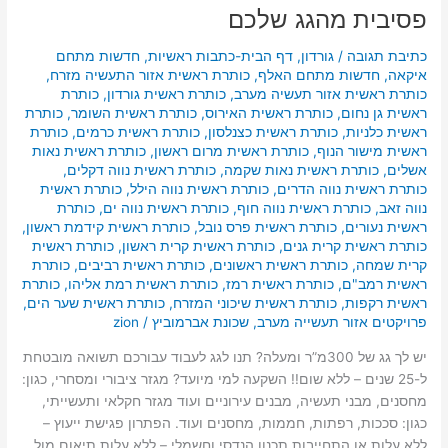
פסיבית מהגג שלכם
כתיבת תגובה
/
גורדון
,
דף הבית-כתבות ראשיות
,
חדשות מתחם
איקאה
,
חדשות מתחם האלף
,
כותרת ראשית אזור התעשיה מזרח
,
כותרת ראשית אזור תעשיה מערב
,
כותרת ראשית גורדון
,
כותרת
ראשית גן נחום
,
כותרת ראשית האירוס
,
כותרת ראשית השומר
,
כותרת
ראשית כלניות
,
כותרת ראשית כצנלסון
,
כותרת ראשית כרמים
,
כותרת
ראשית מישור הנוף
,
כותרת ראשית מרום ראשון
,
כותרת ראשית נאות
אשלים
,
כותרת ראשית נאות שקמה
,
כותרת ראשית נווה דקלים
,
כותרת ראשית נווה הדרים
,
כותרת ראשית נווה הילל
,
כותרת ראשית
נווה זאב
,
כותרת ראשית נווה חוף
,
כותרת ראשית נווה ים
,
כותרת
ראשית נעורים
,
כותרת ראשית פרס נובל
,
כותרת ראשית קידמת ראשון
,
כותרת ראשית קרית גנים
,
כותרת ראשית קרית ראשון
,
כותרת ראשית
קרית שמחה
,
כותרת ראשית ראשונים
,
כותרת ראשית רביבים
,
כותרת
ראשית רמב"ם
,
כותרת ראשית רמז
,
כותרת ראשית רמת אליהו
,
כותרת
ראשית רקפות
,
כותרת ראשית שיכוני המזרח
,
כותרת ראשית שער הים
,
פרויקטים אזור תעשייה מערב
,
שכונת אברמוביץ
/
zion
יש לך גג של 300מ”ר ומעלה? תנו לגג לעבוד עבורכם תשואה מובטחת
ל-25 שנים – ללא שום!! השקעה למי מיועד? מגזר ציבורי ומסחרי, כגון:
מחסנים, מבני תעשיה, מבנים עירוניים ועוד מגזר חקלאי ותעשייתי,
כגון: סככות, רפתות, חממות, מחסנים ועוד. הפתרון פגישת ייעוץ –
ללא עלות או התחייבות תכנון הנדסי וחשמלי – ללא עלות תיאום מול