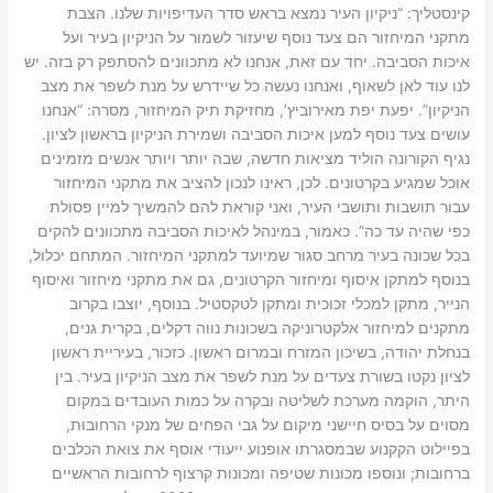
קינסטליך: “ניקיון העיר נמצא בראש סדר העדיפויות שלנו. הצבת
מתקני המיחזור הם צעד נוסף שיעזור לשמור על הניקיון בעיר ועל
איכות הסביבה. יחד עם זאת, אנחנו לא מתכוונים להסתפק רק בזה. יש
לנו עוד לאן לשאוף, ואנחנו נעשה כל שיידרש על מנת לשפר את מצב
הניקיון”. יפעת יפת מאירוביץ’, מחזיקת תיק המיחזור, מסרה: “אנחנו
עושים צעד נוסף למען איכות הסביבה ושמירת הניקיון בראשון לציון.
נגיף הקורונה הוליד מציאות חדשה, שבה יותר ויותר אנשים מזמינים
אוכל שמגיע בקרטונים. לכן, ראינו לנכון להציב את מתקני המיחזור
עבור תושבות ותושבי העיר, ואני קוראת להם להמשיך למיין פסולת
כפי שהיה עד כה”. כאמור, במינהל לאיכות הסביבה מתכוונים להקים
בכל שכונה בעיר מרחב סגור שמיועד למתקני המיחזור. המתחם יכלול,
בנוסף למתקן איסוף ומיחזור הקרטונים, גם את מתקני מיחזור ואיסוף
הנייר, מתקן למכלי זכוכית ומתקן לטקסטיל. בנוסף, יוצבו בקרוב
מתקנים למיחזור אלקטרוניקה בשכונות נווה דקלים, בקרית גנים,
בנחלת יהודה, בשיכון המזרח ובמרום ראשון. כזכור, בעיריית ראשון
לציון נקטו בשורת צעדים על מנת לשפר את מצב הניקיון בעיר. בין
היתר, הוקמה מערכת לשליטה ובקרה על כמות העובדים במקום
מסוים על בסיס חיישני מיקום על גבי הפחים של מנקי הרחובות,
בפיילוט הקקנוע שבמסגרתו אופנוע ייעודי אוסף את צואת הכלבים
ברחובות; ונוספו מכונות שטיפה ומכונות קרצוף לרחובות הראשיים