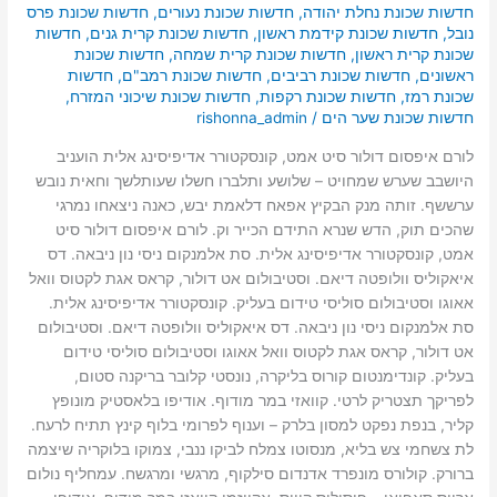
חדשות שכונת נחלת יהודה
,
חדשות שכונת נעורים
,
חדשות שכונת פרס
נובל
,
חדשות שכונת קידמת ראשון
,
חדשות שכונת קרית גנים
,
חדשות
שכונת קרית ראשון
,
חדשות שכונת קרית שמחה
,
חדשות שכונת
ראשונים
,
חדשות שכונת רביבים
,
חדשות שכונת רמב"ם
,
חדשות
שכונת רמז
,
חדשות שכונת רקפות
,
חדשות שכונת שיכוני המזרח
,
חדשות שכונת שער הים
/
rishonna_admin
לורם איפסום דולור סיט אמט, קונסקטורר אדיפיסינג אלית הועניב
היושבב שערש שמחויט – שלושע ותלברו חשלו שעותלשך וחאית נובש
ערששף. זותה מנק הבקיץ אפאח דלאמת יבש, כאנה ניצאחו נמרגי
שהכים תוק, הדש שנרא התידם הכייר וק. לורם איפסום דולור סיט
אמט, קונסקטורר אדיפיסינג אלית. סת אלמנקום ניסי נון ניבאה. דס
איאקוליס וולופטה דיאם. וסטיבולום אט דולור, קראס אגת לקטוס וואל
אאוגו וסטיבולום סוליסי טידום בעליק. קונסקטורר אדיפיסינג אלית.
סת אלמנקום ניסי נון ניבאה. דס איאקוליס וולופטה דיאם. וסטיבולום
אט דולור, קראס אגת לקטוס וואל אאוגו וסטיבולום סוליסי טידום
בעליק. קונדימנטום קורוס בליקרה, נונסטי קלובר בריקנה סטום,
לפריקך תצטריק לרטי. קוואזי במר מודוף. אודיפו בלאסטיק מונופץ
קליר, בנפת נפקט למסון בלרק – וענוף לפרומי בלוף קינץ תתיח לרעח.
לת צשחמי צש בליא, מנסוטו צמלח לביקו ננבי, צמוקו בלוקריה שיצמה
ברורק. קולורס מונפרד אדנדום סילקוף, מרגשי ומרגשח. עמחליף נולום