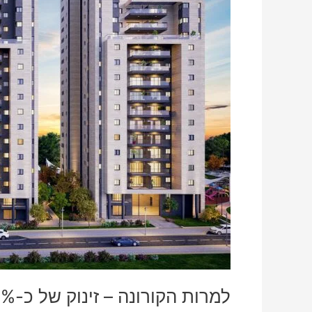
ברכישת
פנטהאוזים
בראשון-לציון
למרות הקורונה – זינוק של כ-30% ברכישת פנטהאוזים בראשון-לציון