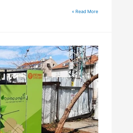
Read More »
לאור
העלייה
בכמות
המשלוחים:
20
מתקני
מיחזור
קרטונים
יוצבו
בשכונות
העיר