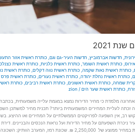
נת 2021
ונית
,
חדשות אברמוביץ
,
חדשות העיר-גם וגם
,
כותרת ראשית אזור התעש
ירוס
,
כותרת ראשית השומר
,
כותרת ראשית כלניות
,
כותרת ראשית כצנלסו
,
כותרת ראשית נאות שקמה
,
כותרת ראשית נווה דקלים
,
כותרת ראשית נו
ם
,
כותרת ראשית נחלת יהודה
,
כותרת ראשית נעורים
,
כותרת ראשית פרס נ
קרית שמחה
,
כותרת ראשית ראשונים
,
כותרת ראשית רביבים
,
כותרת ראשי
זרח
,
כותרת ראשית שער הים
/
zion
רונה מלמדת כי מחיר הדירות נמצא במגמת עלייה משמעותית, בכתבה זו נ
יץ ורמב”ם במהלך שנת 2021. איזו שכונה זכתה לעליית המחירים המשמעותית ביותר? תכנית מח
קוש רב, אין השפעה לפרויקטים הממשלתיים על המחירים ואו ההיצע. בשנ
של 1,850,000 ₪ לפני שנתיים והיום דירה שכזו נמכרת במחיר ממוצע של ,000