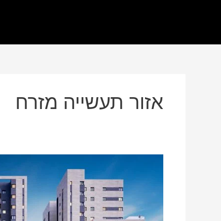
אזור תעשייה מזרח
למרות
הקורונה
–
זינוק
של
כ-30%