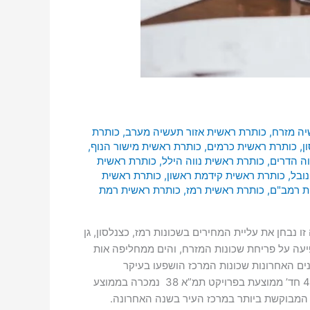
יה מזרח
,
כותרת ראשית אזור תעשיה מערב
,
כותרת
ן
,
כותרת ראשית כרמים
,
כותרת ראשית מישור הנוף
,
וה הדרים
,
כותרת ראשית נווה הילל
,
כותרת ראשית
ובל
,
כותרת ראשית קידמת ראשון
,
כותרת ראשית
ת רמב"ם
,
כותרת ראשית רמז
,
כותרת ראשית רמת
בחן את עליית המחירים בשכונות רמז, כצנלסון, גן
יר למשתכן השפיעה על פריחת שכונות המזרח, והים ממחליפה אות
ים האחרונות שכונות המרכז הושפעו בעיקר
מפרויקטים חדשים של תמ”א 38, בכל שכונות מרכז העיר ניכרת השפעתם על מחיר הדירות ועל נראות הנכסים והבניינים. דירת 4 חד’ ממוצעת בפרויקט תמ”א 38 נמכרה בממוצע
2,250 ₪. שכונת רמז, המערב הוותיק: השכונה המבוקשת ביותר במרכז העיר בשנה האחרונה.