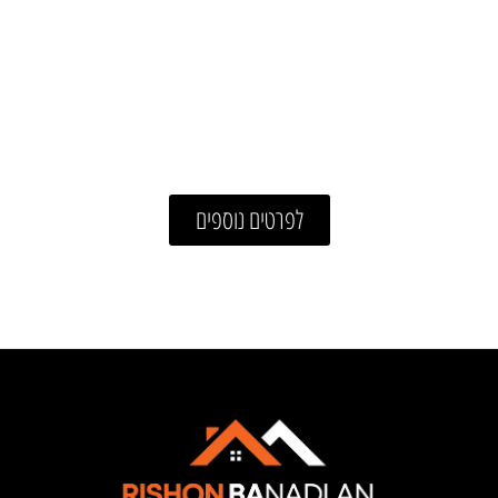
ברניצקי 36
פרוקיט תמ"א 38
לפרטים נוספים