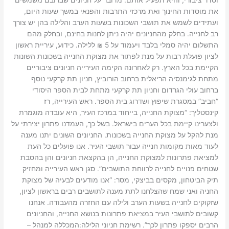
וסדר ציבורי, והיא תפעיל אותם. מדובר על חניונים שברובם משמשים
את מוסדות החינוך ואת מרכזי התרבות והפנאי במשך שעות היום,
ועתידים לשמש את תושבי השכונות בשעות הערב והלילה בהן יש צורך
רב לחנייה. בחלק מהחניונים יהיה ניתן לחנות בחינם, ובחלק מהם
התשלום יהיה סמלי בלבד ויעמוד על 5 ₪ ללילה. כידוע, עיריית ראשון
לציון פועלת רבות על מנת לפתור את מצוקת החנייה בשכונות השונות
הקיימת בכל הארץ. רק לאחרונה הקימה העירייה חניונים ציבוריים
מתחת לגימנסיה הריאלית ברחוב הורוביץ, חניון תת קרקעי נוסף
ברחוב עולי הגרדום וחניון תת קרקעי מתחת לבית הספר היסודי
“חביב” במסגרת שיפוץ ושדרוג בית הספר. ראש העירייה, רז
קינסטליך: “מצוקת החנייה, בייחוד במרכז העיר, היא עובדה מוגמרת
ולצערינו קיימת בכל הערים בישראל. בשל כך, העמדנו פתרון יצירתי על
מנת להקל על מצוקת החנייה בשכונות. החניונים השונים יתנו מענה
לעוד מאות מקומות חנייה עבור תושבי העיר. אנו פועלים כל העת
למציאת פתרונות למצוקת החנייה, הן בהקצאת חניונים והן בהסבת
שטחים פנויים לחנייה לרווחת התושבים”. סגן ראש העירייה ומחזיק
תיק הביטחון, מקסים בביצקי, מסר: “אנו מודעים לבעיה של מצוקת
החניה ואני שמח שהצלחנו לתת מענה לתושבים רבים בראשון לציון,
שזקוקים לחנייה בשעות הערב ולילה עם החזרה מהעבודה. אנחנו
קשובים לתושבי העיר במציאת פתרונות בנושא החנייה, והחניונים
הרבים יספקו פתרון לכך”. רשימת חניוני הלילה:המכללה למנהל –