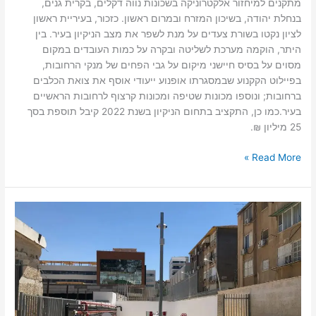
מתקנים למיחזור אלקטרוניקה בשכונות נווה דקלים, בקרית גנים,
בנחלת יהודה, בשיכון המזרח ובמרום ראשון. כזכור, בעיריית ראשון
לציון נקטו בשורת צעדים על מנת לשפר את מצב הניקיון בעיר. בין
היתר, הוקמה מערכת לשליטה ובקרה על כמות העובדים במקום
מסוים על בסיס חיישני מיקום על גבי הפחים של מנקי הרחובות,
בפיילוט הקקנוע שבמסגרתו אופנוע ייעודי אוסף את צואת הכלבים
ברחובות; ונוספו מכונות שטיפה ומכונות קרצוף לרחובות הראשיים
בעיר.כמו כן, התקציב בתחום הניקיון בשנת 2022 קיבל תוספת בסך
25 מיליון ₪.
Read More »
עיריית
ראשון
לציון
הכשירה
חניוני
לילה
לרווחת