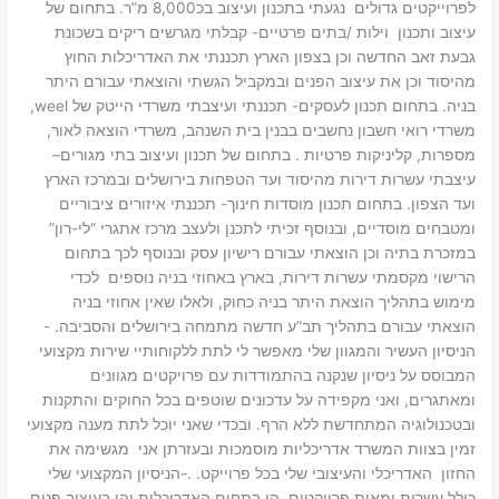
לפרוייקטים גדולים נגעתי בתכנון ועיצוב בכ8,000 מ”ר. בתחום של
עיצוב ותכנון וילות /בתים פרטיים- קבלתי מגרשים ריקים בשכונת
גבעת זאב החדשה וכן בצפון הארץ תכננתי את האדריכלות החוץ
מהיסוד וכן את עיצוב הפנים ובמקביל הגשתי והוצאתי עבורם היתר
בניה. בתחום תכנון לעסקים- תכננתי ועיצבתי משרדי הייטק של weel,
משרדי רואי חשבון נחשבים בבנין בית השנהב, משרדי הוצאה לאור,
מספרות, קליניקות פרטיות . בתחום של תכנון ועיצוב בתי מגורים–
עיצבתי עשרות דירות מהיסוד ועד הטפחות בירושלים ובמרכז הארץ
ועד הצפון. בתחום תכנון מוסדות חינוך- תכננתי איזורים ציבוריים
ומטבחים מוסדיים, ובנוסף זכיתי לתכנן ולעצב מרכז אתגרי “לי-רון”
במזכרת בתיה וכן הוצאתי עבורם רישיון עסק ובנוסף לכך בתחום
הרישוי מקסמתי עשרות דירות, בארץ באחוזי בניה נוספים לכדי
מימוש בתהליך הוצאת היתר בניה כחוק, ולאלו שאין אחוזי בניה
הוצאתי עבורם בתהליך תב”ע חדשה מתמחה בירושלים והסביבה. -
הניסיון העשיר והמגוון שלי מאפשר לי לתת ללקוחותיי שירות מקצועי
המבוסס על ניסיון שנקנה בהתמודדות עם פרויקטים מגוונים
ומאתגרים, ואני מקפידה על עדכונים שוטפים בכל החוקים והתקנות
ובטכנולוגיה המתחדשת ללא הרף. ובכדי שאני יוכל לתת מענה מקצועי
זמין בצוות המשרד אדריכליות מוסמכות ובעזרתן אני מגשימה את
החזון האדריכלי והעיצובי שלי בכל פרוייקט. .-הניסיון המקצועי שלי
כולל עשרות ומאות פרויקטים, הן בתחום האדריכלות והן בעיצוב פנים,