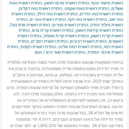
ראשית מישור הנוף
,
כותרת ראשית מרום ראשון
,
כותרת ראשית נאות
אשלים
,
כותרת ראשית נאות שקמה
,
כותרת ראשית נווה דקלים
,
כותרת ראשית נווה הדרים
,
כותרת ראשית נווה הילל
,
כותרת ראשית
נווה זאב
,
כותרת ראשית נווה חוף
,
כותרת ראשית נווה ים
,
כותרת
ראשית נחלת יהודה
,
כותרת ראשית נעורים
,
כותרת ראשית פרס נובל
,
כותרת ראשית קידמת ראשון
,
כותרת ראשית קרית גנים
,
כותרת
ראשית קרית ראשון
,
כותרת ראשית קרית שמחה
,
כותרת ראשית
ראשונים
,
כותרת ראשית רביבים
,
כותרת ראשית רמב"ם
,
כותרת
ראשית רמז
,
כותרת ראשית רמת אליהו
,
כותרת ראשית רקפות
,
כותרת
ראשית שיכוני המזרח
,
כותרת ראשית שער הים
/
zion
בחינת העסקאות שבוצעו בשכונות מרכז העיר בשנה האחרונה מלמדת
כי מחיר הדירות נמצא במגמת עלייה משמעותית, בכתבה זו נבחן את
עליית המחירים בשכונות רמז, כצנלסון, גן נחום, אברמוביץ ורמב”ם
במהלך שנת 2021. איזו שכונה זכתה לעליית המחירים המשמעותית
ביותר? תכנית מחיר למשתכן השפיעה על פריחת שכונות המזרח, והים
ממחליפה אות תכנית דירה בהנחה. אולם בשכונת מרכז העיר, להן
ביקוש רב, אין השפעה לפרויקטים הממשלתיים על המחירים ואו
ההיצע. בשנים האחרונות שכונות המרכז הושפעו בעיקר מפרויקטים
חדשים של תמ”א 38, בכל שכונות מרכז העיר ניכרת השפעתם על
מחיר הדירות ועל נראות הנכסים והבניינים. דירת 4 חד’ ממוצעת
בפרויקט תמ”א 38 נמכרה בממוצע של 1,850,000 ₪ לפני שנתיים