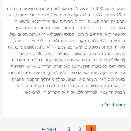
יש לך גג של 300מ”ר ומעלה? תנו לגג לעבוד עבורכם תשואה מובטחת
ל-25 שנים – ללא שום!! השקעה למי מיועד? מגזר ציבורי ומסחרי, כגון:
מחסנים, מבני תעשיה, מבנים עירוניים ועוד מגזר חקלאי ותעשייתי,
כגון: סככות, רפתות, חממות, מחסנים ועוד. הפתרון פגישת ייעוץ –
ללא עלות או התחייבות תכנון הנדסי וחשמלי – ללא עלות תיאום מול
הרשויות – ללא עלות התקנת מערכת סולארית – ללא עלות תפעול,
שירות ותחזוקה שוטפים למשך 25 שנים – ללא עלות תשואה מובטחת
וקבועה החל מהחודש הראשון – התחייבות למשך 25 שנים. חברת
Solar Q היא חברה יזמית הפועלת לאיתור שטחי גג לבניית מערכות
סולאריות, ללא שום השקעה של בעל הנכס. חברת Solar Q, בשיתוף
עם חברת רקיע, ועם הגב הכלכלי של סול גרין, מייעצת, מתכננת ובונה
מערכות סולאריות מזה כ-10 שנים. כחלק מתהליך ההקמה, החברה
אחראית לכל האישורים וההיתרים מול המועצה מקומית והן מול
חברת החשמל. לבדיקה ללא עלות או התחייבות , לחצו כאן
Read More »
←
Next
3
2
1