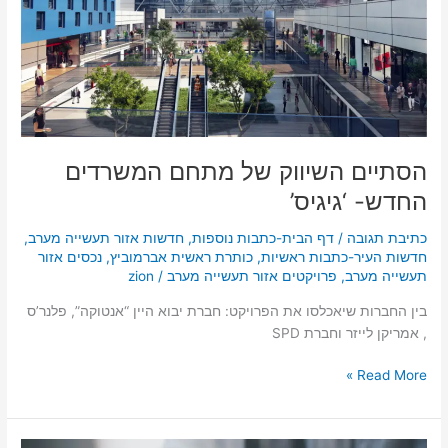
מתחם
המשרדים
החדש-
‘גיגיס’
הסתיים השיווק של מתחם המשרדים
החדש- ‘גיגיס’
כתיבת תגובה
/
דף הבית-כתבות נוספות
,
חדשות אזור תעשייה מערב
,
חדשות העיר-כתבות ראשיות
,
כותרת ראשית אברמוביץ
,
נכסים אזור
תעשייה מערב
,
פרויקטים אזור תעשייה מערב
/
zion
בין החברות שיאכלסו את הפרויקט: חברת יבוא היין “אנטוקה”, פלנר’ס
, אמריקן לייזר וחברת SPD
Read More »