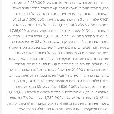
והיום דירה שכזו נמכרת במחיר ממוצע של 2,250,000 ₪. שכונת
רמז, המערב הוותיק: השכונה המבוקשת ביותר במרכז העיר בשנה
האחרונה. בשכונה לא היו שינויים במחיר הממוצע של הנכסים. ב
01/21 עלות דירת 3 חדרים ממוצעת הייתה 1,500,000, וב 01/21
המחיר הממוצע עלה ל1,675,000. עלייה של 12% בממוצע בשנה
האחרונה. ב 01/21 עלות דירת 4 חדרים ממוצעת הייתה 1,785,000,
וב 01/21 המחיר הממוצע עלה ל2,050,000. עלייה של 13% בממוצע
בשנה האחרונה. לדירות הקבלן המסגרת תמ”א 38 יש השפעה רבה
בעלייה זו.תושבים רבים המעדיפים לרכוש נכס בשכונה, נאלצו לקנות
בשכונות הסמוכות בגלל מחסור בהיצע של דירות חדשות בשכונה.
שורה תחתונה: השכונה המבוקשת והיקרה ביותר במרכז העיר. בשכונה
צפויה עלית מחירים בעיקר בדירות קטנות להן ביקוש רב. המחיר
הממוצע בשכונה 21,000 ש”ח למ”ר. שכונת רמב”ם: השכונה הגדולה
ביותר במרכז העיר המשיכה להוביל השנה בכמות העסקאות בעיר. ב
01/21 עלות דירת 3 חדרים ממוצעת הייתה 1,420,000, וב 01/21
המחיר הממוצע עלה ל1,530,000. עלייה של 8% בממוצע בשנה
האחרונה. ב 01/21 עלות דירת 4 חדרים ממוצעת הייתה 1,640,000,
וב 01/21 המחיר הממוצע עלה ל1,730,000. עלייה של 7% בממוצע
בשנה האחרונה. השכונה מהווה את האלטרנטיבה הזולה ביותר לזוגות
צעירים ומשקיעים. שורה תחתונה: השכונה הזולה במרכז העיר.