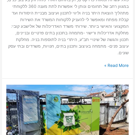
במגוון רחב של תחומים ונותן לי אפשרות לתת מענה 360 ללקוחתי
מתהליך הוצאת היתר בניה וליווי לתכנון ועיצוב מבניית היסודות ועד
קבלת מפתח ומאפשר לי להעניק ללקוחות המשרד את השירות
המקצועי והאישי ביותר. שירותי משרד האדריכלות של אלישבע קובי:
מחלקת אדריכלות ורישוי -מתמחה בתכנון בתים פרטיים ובניינים,
תכנון והגשה של שינויי תב”ע, היתרי בניה לתוספות בניה. מחלקת
עיצוב פנים- מתמחה בעיצוב ותכנון בתים, חנויות, משרדים ובתי עסק
שונים.
Read More »
לאור
העלייה
בכמות
המשלוחים:
20
מתקני
מיחזור
קרטונים