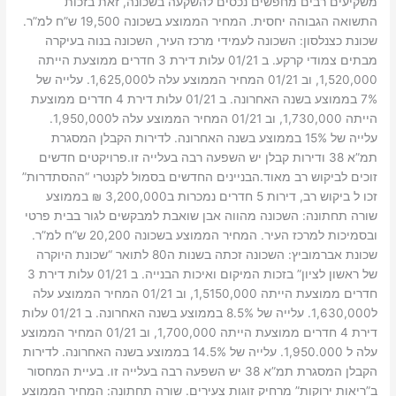
משקיעים רבים מחפשים נכסים להשקעה בשכונה, זאת בזכות
התשואה הגבוהה יחסית. המחיר הממוצע בשכונה 19,500 ש”ח למ”ר.
שכונת כצנלסון: השכונה לעמידי מרכז העיר, השכונה בנוה בעיקרה
מבתים צמודי קרקע. ב 01/21 עלות דירת 3 חדרים ממוצעת הייתה
1,520,000, וב 01/21 המחיר הממוצע עלה ל1,625,000. עלייה של
7% בממוצע בשנה האחרונה. ב 01/21 עלות דירת 4 חדרים ממוצעת
הייתה 1,730,000, וב 01/21 המחיר הממוצע עלה ל1,950,000.
עלייה של 15% בממוצע בשנה האחרונה. לדירות הקבלן המסגרת
תמ”א 38 ודירות קבלן יש השפעה רבה בעלייה זו.פרויקטים חדשים
זוכים לביקוש רב מאוד.הבניינים החדשים בסמול לקנטרי “ההסתדרות”
זכו ל ביקוש רב, דירות 5 חדרים נמכרות ב3,200,000 ₪ בממוצע
שורה תחתונה: השכונה מהווה אבן שואבת למבקשים לגור בבית פרטי
ובסמיכות למרכז העיר. המחיר הממוצע בשכונה 20,200 ש”ח למ”ר.
שכונת אברמוביץ: השכונה זכתה בשנות ה80 לתואר “שכונת היוקרה
של ראשון לציון” בזכות המיקום ואיכות הבנייה. ב 01/21 עלות דירת 3
חדרים ממוצעת הייתה 1,5150,000, וב 01/21 המחיר הממוצע עלה
ל1,630,000. עלייה של 8.5% בממוצע בשנה האחרונה. ב 01/21 עלות
דירת 4 חדרים ממוצעת הייתה 1,700,000, וב 01/21 המחיר הממוצע
עלה ל 1,950.000. עלייה של 14.5% בממוצע בשנה האחרונה. לדירות
הקבלן המסגרת תמ”א 38 יש השפעה רבה בעלייה זו. בעיית המחסור
ב”ריאות ירוקות” מרחיק זוגות צעירים. שורה תחתונה: המחיר הממוצע