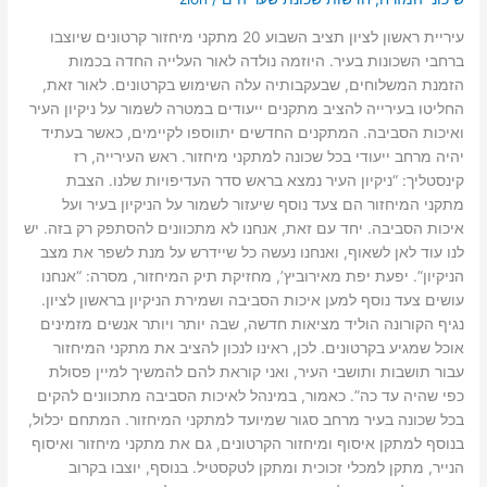
עיריית ראשון לציון תציב השבוע 20 מתקני מיחזור קרטונים שיוצבו
ברחבי השכונות בעיר. היוזמה נולדה לאור העלייה החדה בכמות
הזמנת המשלוחים, שבעקבותיה עלה השימוש בקרטונים. לאור זאת,
החליטו בעירייה להציב מתקנים ייעודים במטרה לשמור על ניקיון העיר
ואיכות הסביבה. המתקנים החדשים יתווספו לקיימים, כאשר בעתיד
יהיה מרחב ייעודי בכל שכונה למתקני מיחזור. ראש העירייה, רז
קינסטליך: “ניקיון העיר נמצא בראש סדר העדיפויות שלנו. הצבת
מתקני המיחזור הם צעד נוסף שיעזור לשמור על הניקיון בעיר ועל
איכות הסביבה. יחד עם זאת, אנחנו לא מתכוונים להסתפק רק בזה. יש
לנו עוד לאן לשאוף, ואנחנו נעשה כל שיידרש על מנת לשפר את מצב
הניקיון”. יפעת יפת מאירוביץ’, מחזיקת תיק המיחזור, מסרה: “אנחנו
עושים צעד נוסף למען איכות הסביבה ושמירת הניקיון בראשון לציון.
נגיף הקורונה הוליד מציאות חדשה, שבה יותר ויותר אנשים מזמינים
אוכל שמגיע בקרטונים. לכן, ראינו לנכון להציב את מתקני המיחזור
עבור תושבות ותושבי העיר, ואני קוראת להם להמשיך למיין פסולת
כפי שהיה עד כה”. כאמור, במינהל לאיכות הסביבה מתכוונים להקים
בכל שכונה בעיר מרחב סגור שמיועד למתקני המיחזור. המתחם יכלול,
בנוסף למתקן איסוף ומיחזור הקרטונים, גם את מתקני מיחזור ואיסוף
הנייר, מתקן למכלי זכוכית ומתקן לטקסטיל. בנוסף, יוצבו בקרוב