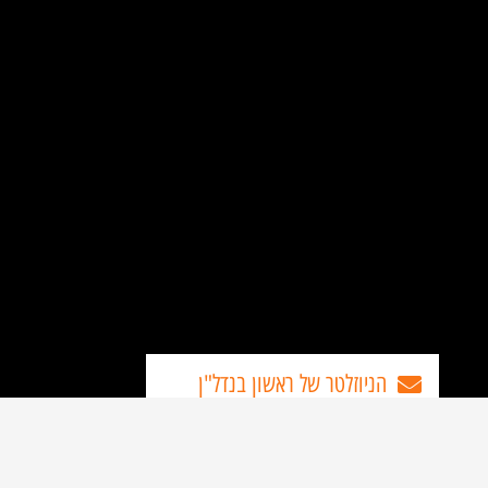
הניוזלטר של ראשון בנדל"ן
מעוניינים לקבל עדכונים שוטפים על כל מה
שחדש בנדל"ן בראשון-לציון והסביבה?
כתובת