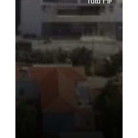
יח”ד נמכרו
קרא עוד