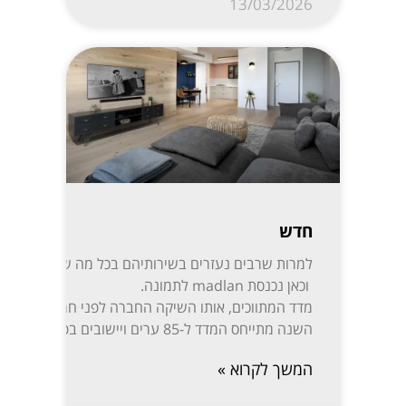
13/03/2026
חדש
למרות שרבים נעזרים בשירותיהם בכל מה שקשור לקניית,
וכאן נכנסת madlan לתמונה.
השנה מתייחס המדד ל-85 ערים ויישובים בפריסה נרחבת: ת”א-יפו, חיפה והקריות, ירושלים, רעננה, חולון-בת ים, ראשון לציון, באר שבע, נתניה, הרצליה, פתח תקווה-רמת גן, אזור השומרון, חדרה והסביבה, עמק יזרעאל, עוטף עזה ועוד. המידע מפורסם בשקיפות באתר מדלן וזמין בחינם לכל המעוניין.
המשך לקרוא »