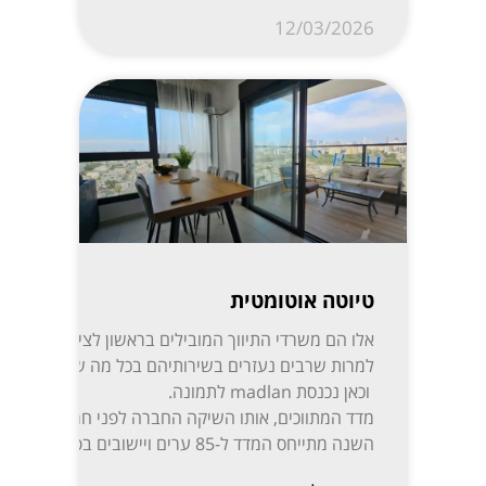
12/03/2026
טיוטה אוטומטית
אלו הם משרדי התיווך המובילי
למרות שרבים נעזרים בשירותיהם בכל מה שקשור לקניית,
וכאן נכנסת madlan לתמונה.
השנה מתייחס המדד ל-85 ערים ויישובים בפריסה נרחבת: ת”א-יפו, חיפה והקריות, ירושלים, רעננה, חולון-בת ים, ראשון לציון, באר שבע, נתניה, הרצליה, פתח תקווה-רמת גן, אזור השומרון, חדרה והסביבה, עמק יזרעאל, עוטף עזה ועוד. המידע מפורסם בשקיפות באתר מדלן וזמין בחינם לכל המעוניין.