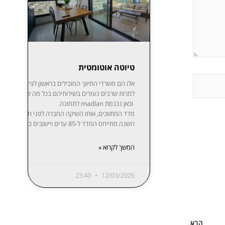
טיוטה אוטומטית
אלו הם משרדי התיווך המובילים בר
למרות שרבים נעזרים בשירותיהם בכל מה שקשור לקניית,
וכאן נכנסת madlan לתמונה.
השנה מתייחס המדד ל-85 ערים ויישובים בפריסה נרחבת: ת”א-יפו, חיפה והקריות, ירושלים, רעננה, חולון-בת ים, ראשון לציון, באר שבע, נתניה, הרצליה, פתח תקווה-רמת גן, אזור השומרון, חדרה והסביבה, עמק יזרעאל, עוטף עזה ועוד. המידע מפורסם בשקיפות באתר מדלן וזמין בחינם לכל המעוניין.
המשך לקרוא »
23:40
12/03/2026
הבא