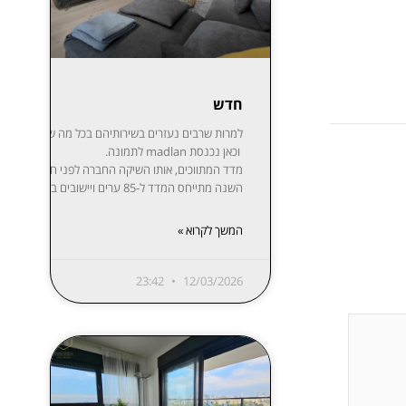
חדש
למרות שרבים נעזרים בשירותיהם בכל מה שקשור לקניית,
וכאן נכנסת madlan לתמונה.
השנה מתייחס המדד ל-85 ערים ויישובים בפריסה נרחבת: ת”א-יפו, חיפה והקריות, ירושלים, רעננה, חולון-בת ים, ראשון לציון, באר שבע, נתניה, הרצליה, פתח תקווה-רמת גן, אזור השומרון, חדרה והסביבה, עמק יזרעאל, עוטף עזה ועוד. המידע מפורסם בשקיפות באתר מדלן וזמין בחינם לכל המעוניין.
המשך לקרוא »
23:42
12/03/2026