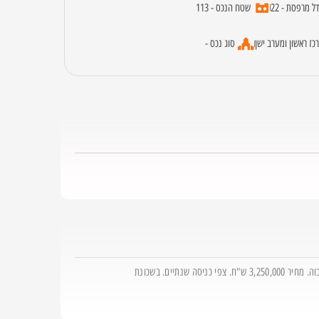
דל מרפסת - 22
שטח הנכס - 113
רכז ראשון ומערב ישן
סוג נכס -
דירת 5 חדרים, 113 מ"ר+ מרפסת 22 מ"ר. בניין מפואר בסטנדרט בניה גבוה. מחיר 3,250,000 ש"ח. צפי כניסה שנתיים. בשכונת