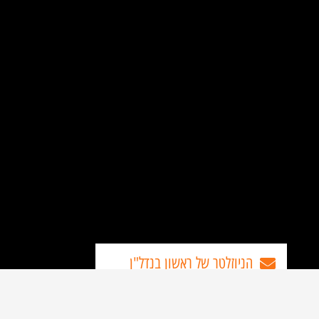
הניוזלטר של ראשון בנדל"ן
מעוניינים לקבל עדכונים שוטפים על כל מה
שחדש בנדל"ן בראשון-לציון והסביבה?