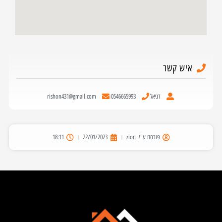
איש קשר
דניאל
0546665993
rishon431@gmail.com
פורסם ע"י:
zion
22/01/2023
18:11