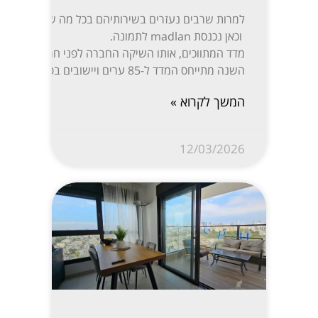
למרות שרבים נעזרים בשירותיהם בכל מה שקשור לקניית,
וכאן נכנסת madlan לתמונה.
השנה מתייחס המדד ל-85 ערים ויישובים בפריסה נרחבת: ת”א-יפו, חיפה והקריות, ירושלים, רעננה, חולון-בת ים, ראשון לציון, באר שבע, נתניה, הרצליה, פתח תקווה-רמת גן, אזור השומרון, חדרה והסביבה, עמק יזרעאל, עוטף עזה ועוד. המידע מפורסם בשקיפות באתר מדלן וזמין בחינם לכל המעוניין.
המשך לקרוא »
12/03/2026