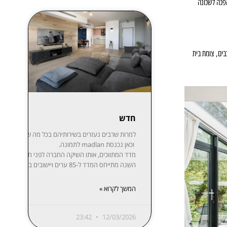
פכה לשכונה
דרום, כביש 4 במערב, שדרות המכבים, צומת בית
חדש
למרות שרבים נעזרים בשירותיהם בכל מה שקשור לקניית,
וכאן נכנסת madlan לתמונה.
השנה מתייחס המדד ל-85 ערים ויישובים בפריסה נרחבת: ת”א-יפו, חיפה והקריות, ירושלים, רעננה, חולון-בת ים, ראשון לציון, באר שבע, נתניה, הרצליה, פתח תקווה-רמת גן, אזור השומרון, חדרה והסביבה, עמק יזרעאל, עוטף עזה ועוד. המידע מפורסם בשקיפות באתר מדלן וזמין בחינם לכל המעוניין.
המשך לקרוא »
23:42
12/03/2026