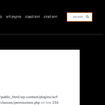
ילוג
תוכן
חיפוש
חיפוש
דירות למכירה
דירות להשכרה
פרויקטים לדיור
נד
public_html/wp-content/plugins/acf-
/classes/permissions.php
on line
250