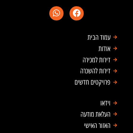
W
F
h
a
a
c
t
e
עמוד הבית
s
b
a
o
אודות
p
o
דירות למכירה
p
k
דירות להשכרה
פרויקטים חדשים
וידאו
העלאת מודעה
האזור האישי